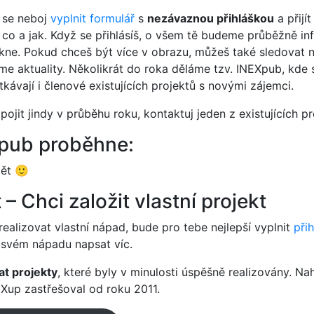
 se neboj
vyplnit formulář
s
nezávaznou přihláškou
a přijít
š, co a jak. Když se přihlásíš, o všem tě budeme průběžně in
nikne. Pokud chceš být více v obrazu, můžeš také sledovat
me aktuality. Několikrát do roka děláme tzv. INEXpub
,
kde s
kávají i členové existujících projektů s novými zájemci.
ojit jindy v průběhu roku, kontaktuj jeden z existujících pr
Xpub proběhne:
ět 🙂
– Chci založit vlastní projekt
alizovat vlastní nápad, bude pro tebe nejlepší vyplnit
při
 svém nápadu napsat víc.
at projekty
, které byly v minulosti úspěšně realizovány. Na
EXup zastřešoval od roku 2011.