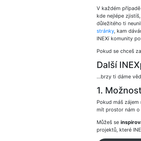
V každém případě
kde nejlépe zjistí
důležitého ti neu
stránky
, kam dává
INEXí komunity pot
Pokud se chceš zap
Další INE
…brzy ti dáme věd
1. Možnost 
Pokud máš zájem re
mít prostor nám o
Můžeš se
inspirov
projektů, které IN