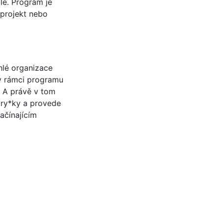
ále. Program je
 projekt nebo
hlé organizace
 v rámci programu
. A právě v tom
ory*ky a provede
ačínajícím