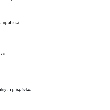
kompetencí
EXu.
elných příspěvků.