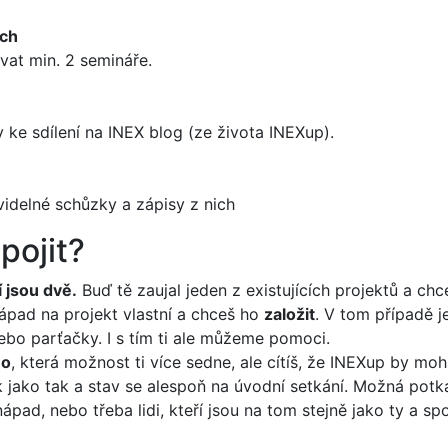
ích
vat min. 2 semináře.
 ke sdílení na INEX blog (ze života INEXup).
videlné schůzky a zápisy z nich
pojit?
 jsou dvě.
Buď tě zaujal jeden z existujících projektů a ch
pad na projekt vlastní a chceš ho
založit
. V tom případě je
ebo parťačky. I s tím ti ale můžeme pomoci.
no
, která možnost ti více sedne, ale cítíš, že INEXup by mo
ak jako tak a stav se alespoň na úvodní setkání. Možná pot
ápad, nebo třeba lidi, kteří jsou na tom stejně jako ty a s