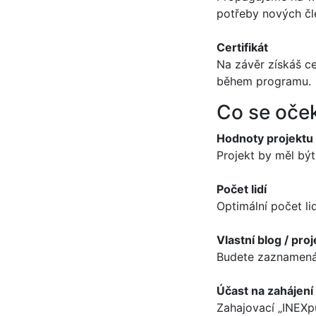
potřeby nových čl
Certifikát
Na závěr získáš c
během programu.
Co se oče
Hodnoty projektu
Projekt by měl bý
Počet lidí
Optimální počet li
Vlastní blog / pro
Budete zaznamenáv
Účast na zahájen
Zahajovací „INEXp