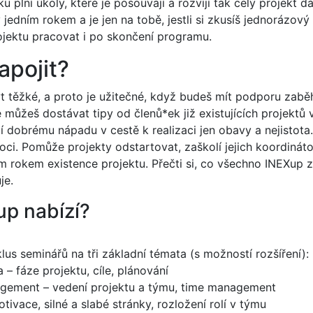
 plní úkoly, které je posouvají a rozvíjí tak celý projekt d
jedním rokem a je jen na tobě, jestli si zkusíš jednorázový
jektu pracovat i po skončení programu.
apojit?
 těžké, a proto je užitečné, když budeš mít podporu zabě
é můžeš dostávat tipy od členů*ek již existujících projektů
í dobrému nápadu v cestě k realizaci jen obavy a nejistota
i. Pomůže projekty odstartovat, zaškolí jejich koordinát
m rokem existence projektu. Přečti si, co všechno INEXup z
je.
up nabízí?
us seminářů na tři základní témata (s možností rozšíření):
 – fáze projektu, cíle, plánování
gement – vedení projektu a týmu, time management
tivace, silné a slabé stránky, rozložení rolí v týmu