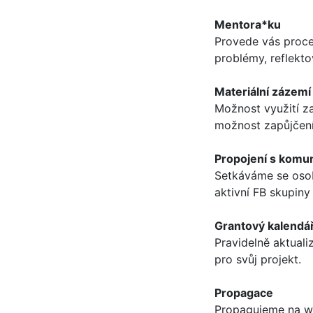
Mentora*ku
Provede vás proce
problémy, reflekto
Materiální zázemí
Možnost využití z
možnost zapůjčení 
Propojení s komu
Setkáváme se osob
aktivní FB skupiny
Grantový kalendá
Pravidelně aktuali
pro svůj projekt.
Propagace
Propagujeme na web