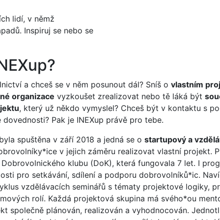
ích lidí, v němž
padů. Inspiruj se nebo se
 INEXup?
lnictví a chceš se v něm posunout dál? Sníš o
vlastním pro
né organizace
vyzkoušet zrealizovat nebo tě láká být
sou
jektu
, který už někdo vymyslel? Chceš být v kontaktu s 
vé dovednosti? Pak je INEXup právě pro tebe.
byla spuštěna v září 2018 a jedná se o
startupový a vzděl
brovolníky*ice v jejich záměru realizovat vlastní projekt.
u Dobrovolnického klubu (DoK), která fungovala 7 let. I pr
žitosti pro setkávání, sdílení a podporu dobrovolníků*ic. Na
cyklus vzdělávacích seminářů s tématy projektové logiky, p
ových rolí. Každá projektová skupina má svého*ou mento
ekt společně plánován, realizován a vyhodnocován. Jednotl