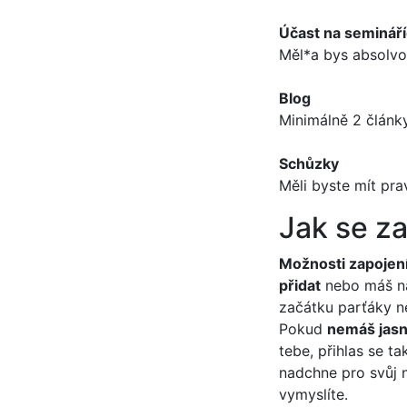
Účast na seminář
Měl*a bys absolvo
Blog
Minimálně 2 články
Schůzky
Měli byste mít pra
Jak se za
Možnosti zapojení
přidat
nebo máš ná
začátku parťáky n
Pokud
nemáš jas
tebe, přihlas se t
nadchne pro svůj n
vymyslíte.