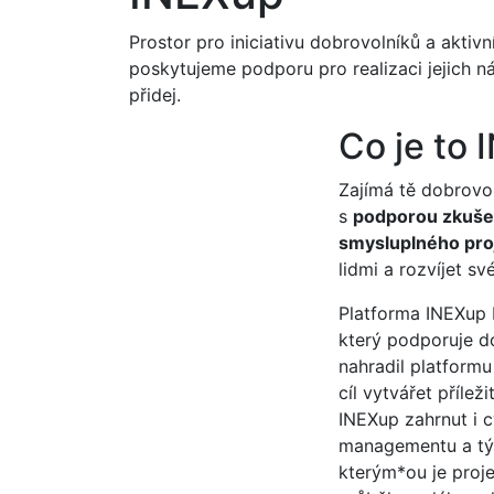
Prostor pro iniciativu dobrovolníků a aktivn
poskytujeme podporu pro realizaci jejich ná
přidej.
Co je to
Zajímá tě dobrovo
s
podporou zkuše
smysluplného pro
lidmi a rozvíjet s
Platforma INEXup 
který podporuje do
nahradil platform
cíl vytvářet příle
INEXup zahrnut i 
managementu a tým
kterým*ou je proj