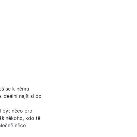
ceš se k němu
 ideální najít si do
hl být něco pro
káš někoho, kdo tě
polečně něco