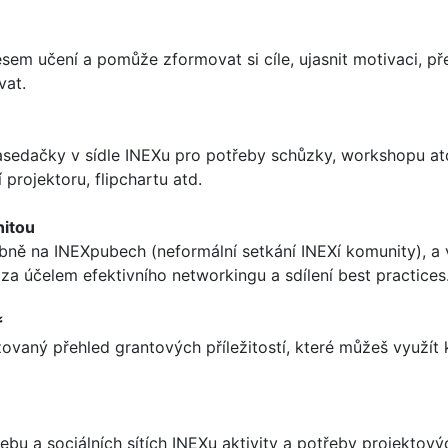
sem učení a pomůže zformovat si cíle, ujasnit motivaci, př
vat.
asedačky v sídle INEXu pro potřeby schůzky, workshopu atd
projektoru, flipchartu atd.
nitou
ně na INEXpubech (neformální setkání INEXí komunity), a 
 za účelem efektivního networkingu a sdílení best practices
ř
zovaný přehled grantových příležitostí, které můžeš využít k
u a sociálních sítích INEXu aktivity a potřeby projektový