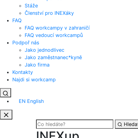
Stáže
Členství pro INEXáky
FAQ
FAQ workcampy v zahraničí
FAQ vedoucí workcampů
Podpoř nás
Jako jednodlivec
Jako zaměstnanec*kyně
Jako firma
Kontakty
Najdi si workcamp
EN
English
Hleda
INEXup