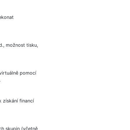
ekonat
., možnost tisku,
virtuálně pomocí
.
 získání financí
ch skupin (včetně