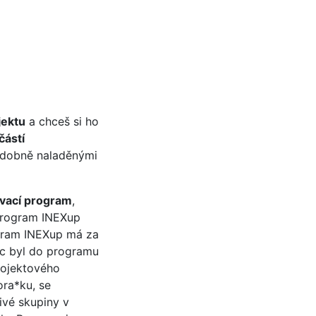
jektu
a chceš si ho
částí
podobně naladěnými
ávací program
,
 Program INEXup
ogram INEXup má za
víc byl do programu
rojektového
ra*ku, se
ivé skupiny v