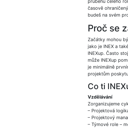
průběhu celého roku
časově ohraničený 
budeš na svém pro
Proč se z
Začátky mohou být
jako je INEX a tak
INEXup. Často stoj
může INEXup pomoc
je minimálně první
projektům poskytu
Co ti INEX
Vzdělávání
Zorganizujeme cykl
– Projektová logika
– Projektový mana
– Týmové role – mo