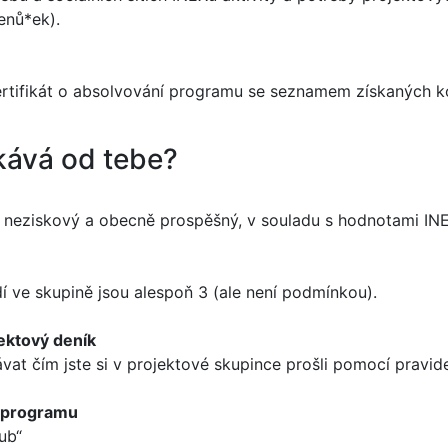
enů*ek).
ertifikát o absolvování programu se seznamem získaných 
kává od tebe?
t neziskový a obecně prospěšný, v souladu s hodnotami IN
dí ve skupině jsou alespoň 3 (ale není podmínkou).
jektový deník
at čím jste si v projektové skupince prošli pomocí pravid
í programu
ub“