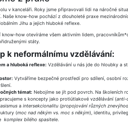
olu v kanceláři. Roky jsme připravovali lidi na náročné situ
í. Naše know-how pochází z dlouholeté praxe mezinárodn
lobálním Jihu a jejich hluboké reflexe.
í know-how otevíráme všem aktivním lidem, pracovníkům*
přidruženými státy.
up k neformálnímu vzdělávání:
em a hluboká reflexe:
Vzdělávání u nás jde do hloubky a st
ostor:
Vytváříme bezpečné prostředí pro sdílení, osobní ro
šlení.
ročných témat:
Nebojíme se jít pod povrch. Na školeních 
 pracujeme s koncepty jako protiútlakové vzdělávání (
anti-
irasismus
a
intersekcionalitu (propojování různých znevýho
uktury (
moc nad někým vs. moc s někým
), identitu, privile
me
komplex bílého spasitele
.