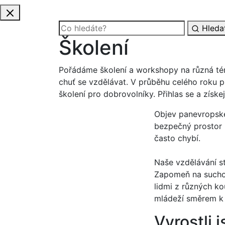
Hleda
Školení
Pořádáme školení a workshopy na různá té
chuť se vzdělávat. V průběhu celého roku p
školení pro dobrovolníky. Přihlas se a získe
Objev panevropské 
bezpečný prostor p
často chybí.
Naše vzdělávání s
Zapomeň na suchou 
lidmi z různých k
mládeží směrem k v
Vyrostli 