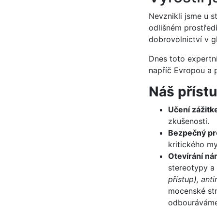
Nevznikli jsme u st
odlišném prostřed
dobrovolnictví v g
Dnes toto expertn
napříč Evropou a 
Náš příst
Učení zážitk
zkušenosti.
Bezpečný pr
kritického my
Otevírání ná
stereotypy a
přístup), ant
mocenské str
odbourává