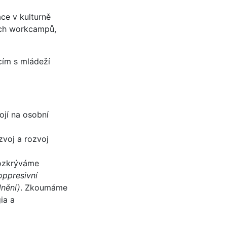
ace v kulturně
ích workcampů,
cím s mládeží
ojí na osobní
zvoj a rozvoj
rozkrýváme
oppresivní
dnění)
. Zkoumáme
gia a