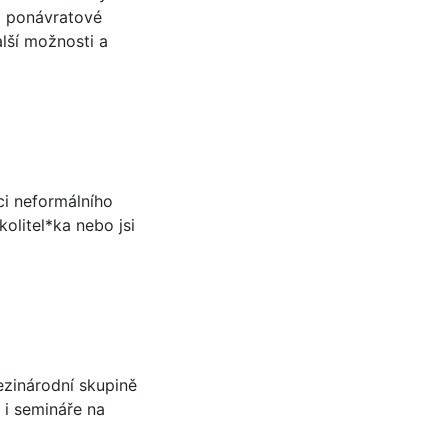
a ponávratové
alší možnosti a
ci neformálního
kolitel*ka nebo jsi
ezinárodní skupině
 i semináře na