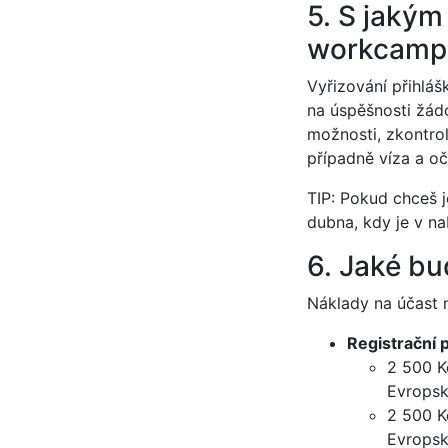
5. S jakým
workcamp 
Vyřizování přihlášk
na úspěšnosti žádo
možnosti, zkontrol
případně víza a oč
TIP: Pokud chceš 
dubna, kdy je v na
6. Jaké bu
Náklady na účast n
Registrační 
2 500 K
Evropsk
2 500 K
Evropsk