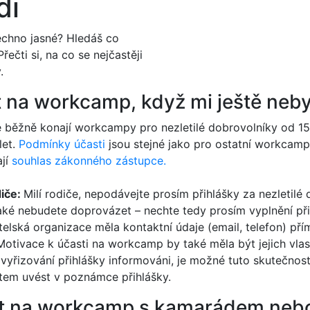
di
šechno jasné? Hledáš co
řečti si, na co se nejčastěji
.
t na workcamp, když mi ještě nebyl
e běžně konají workcampy pro nezletilé dobrovolníky od 15
let.
Podmínky účasti
jsou stejné jako pro ostatní workcampy,
ají
souhlas zákonného zástupce.
iče:
Milí rodiče, nepodávejte prosím přihlášky za nezletilé
ké nebudete doprovázet – nechte tedy prosím vyplnění přih
itelská organizace měla kontaktní údaje (email, telefon) př
otivace k účasti na workcamp by také měla být jejich vlast
yřizování přihlášky informováni, je možné tuto skutečnost
em uvést v poznámce přihlášky.
et na workcamp s kamarádem neb