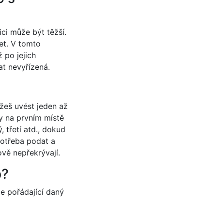
ici může být těžší.
jet. V tomto
 po jejich
at nevyřízená.
žeš uvést jeden až
by na prvním místě
, třetí atd., dokud
potřeba podat a
ově nepřekrývají.
p?
ce pořádající daný