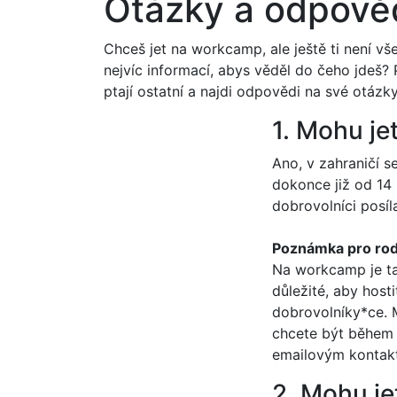
Otázky a odpově
Chceš jet na workcamp, ale ještě ti není v
nejvíc informací, abys věděl do čeho jdeš? P
ptají ostatní a najdi odpovědi na své otázky
1. Mohu je
Ano, v zahraničí s
dokonce již od 14 
dobrovolníci posíl
Poznámka pro rod
Na workcamp je ta
důležité, aby host
dobrovolníky*ce. M
chcete být během v
emailovým kontakt
2. Mohu j