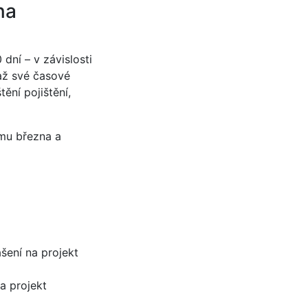
na
 dní – v závislosti
važ své časové
ění pojištění,
omu března a
šení na projekt
a projekt