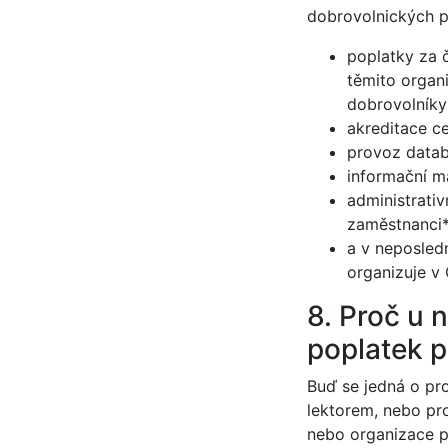
dobrovolnických p
poplatky za č
těmito organ
dobrovolníky*
akreditace c
provoz datab
informační ma
administrativ
zaměstnanci
a v neposledn
organizuje v 
8. Proč u 
poplatek p
Buď se jedná o pro
lektorem, nebo pr
nebo organizace p