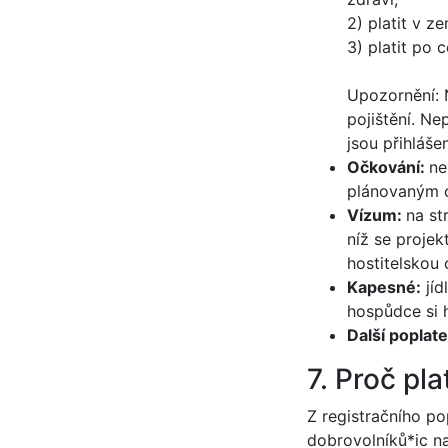
2) platit v z
3) platit po 
Upozornění: 
pojištění. Ne
jsou přihláše
Očkování:
ne
plánovaným 
Vízum:
na st
níž se proje
hostitelskou 
Kapesné:
jíd
hospůdce si 
Další poplate
7. Proč pl
Z registračního po
dobrovolníků*ic na