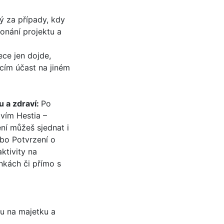
ý za případy, kdy
onání projektu a
ece jen dojde,
icím účast na jiném
u a zdraví:
Po
vím Hestia –
ění můžeš sjednat i
ebo Potvrzení o
aktivity na
nkách či přímo s
du na majetku a