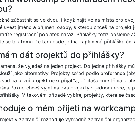
ou?
žné zúčastnit se ve dvou, i když najít volná místa pro dvoj
né uvést jméno a příjmení osoby, s kterou chceš na projekt 
raďte registrační poplatek naráz. Přihlášky totiž pošleme až
te se tak tomu, že tam bude jedna zaplacená přihláška ček
i mám dát projektů do přihlášky?
namená, že vyjedeš na jeden projekt. Do jedné přihlášky mů
é slouží jako alternativy. Projekty seřaď podle preference (a
Pokud na první projekt nejsi přijat*a, přihlašujeme tě na druhý
ěšná.Pokud chceš vyjet na dva projekty v jednom roce, je 
přihlášky. V takovém případě vybírej projekty, které se čas
zhoduje o mém přijetí na workcam
projekt v zahraničí rozhoduje výhradně zahraniční organiza