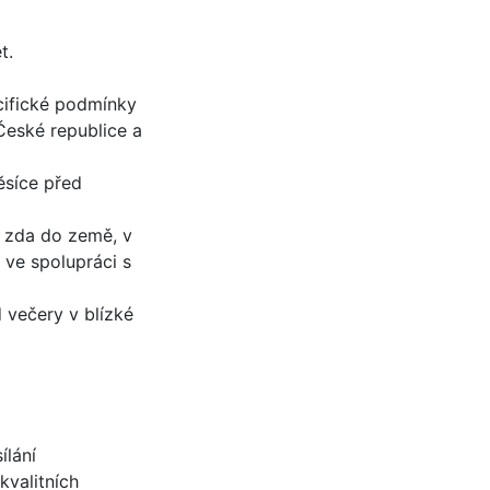
t.
cifické podmínky
České republice a
ěsíce před
, zda do země, v
 ve spolupráci s
 večery v blízké
ílání
kvalitních