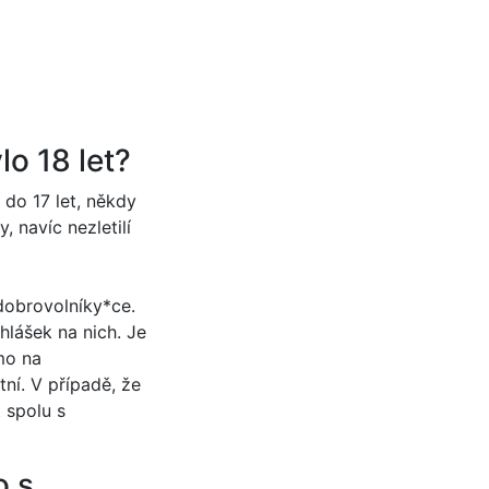
o 18 let?
 do 17 let, někdy
 navíc nezletilí
 dobrovolníky*ce.
lášek na nich. Je
ímo na
ní. V případě, že
 spolu s
o s