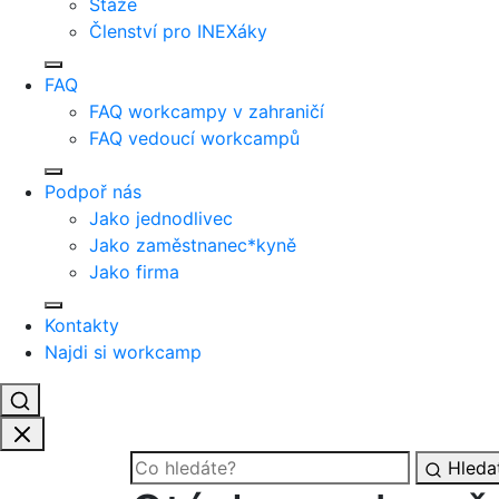
Stáže
Členství pro INEXáky
FAQ
FAQ workcampy v zahraničí
FAQ vedoucí workcampů
Podpoř nás
Jako jednodlivec
Jako zaměstnanec*kyně
Jako firma
Kontakty
Najdi si workcamp
Hleda