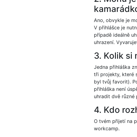
kamarádk
Ano, obvykle je mo
V přihlášce je nut
případě ideálně uh
uhrazení. Vyvaruje
3. Kolik s
Jedna přihláška z
tři projekty, kter
byl tvůj favorit). 
přihláška není úsp
uhradit dvě různé 
4. Kdo ro
O tvém přijetí na 
workcamp.