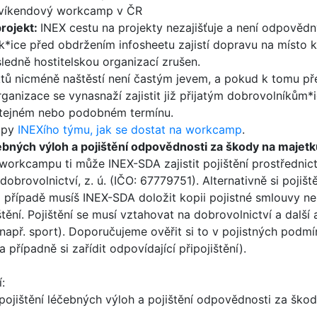
 víkendový workcamp v ČR
rojekt:
INEX cestu na projekty nezajišťuje a není odpovědn
k*ice před obdržením infosheetu zajistí dopravu na místo k
sledně hostitelskou organizací zrušen.
ktů nicméně naštěstí není častým jevem, a pokud k tomu př
rganizace se vynasnaží zajistit již přijatým dobrovolníkům*
stejném nebo podobném termínu.
ipy
INEXího týmu, jak se dostat na workcamp
.
čebných výloh a pojištění odpovědnosti za škody na majetk
workcampu ti může INEX-SDA zajistit pojištění prostřednict
obrovolnictví, z. ú. (IČO: 67779751). Alternativně si pojišt
m případě musíš INEX-SDA doložit kopii pojistné smlouvy n
ištění. Pojištění se musí vztahovat na dobrovolnictví a další 
apř. sport). Doporučujeme ověřit si to v pojistných podmí
a případně si zařídit odpovídající připojištění).
:
pojištění léčebných výloh a pojištění odpovědnosti za ško