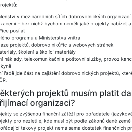
rojektů:
lenství v mezinárodních sítích dobrovolnických organizací 
izacemi – bez nichž bychom neměli jaké projekty nabízet 
ice posílat
elého programu u Ministerstva vnitra
áze projektů, dobrovolníků*ic a webových stránek
teriály, školení a školící materiály
ní náklady, telekomunikační a poštovní služby, provoz kanc
*kyně
í řadě jde část na zajištění dobrovolnických projektů, kte
ČR.
některých projektů musím platit dal
řijímací organizaci?
jekty se zvýšenou finanční zátěží pro pořadatele (jazykové
ojekty pro nezletilé, kde musí být podle zákonů dané země
ořádající takový projekt nemá sama dostatek finančních p