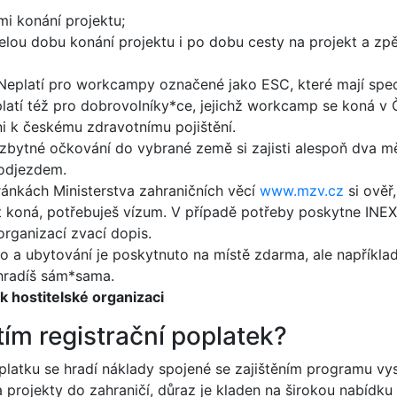
emi konání projektu;
celou dobu konání projektu i po dobu cesty na projekt a zpě
Neplatí pro workcampy označené jako ESC, které mají spe
platí též pro dobrovolníky*ce, jejichž workcamp se koná v 
ni k českému zdravotnímu pojištění.
zbytné očkování do vybrané země si zajisti alespoň dva m
odjezdem.
ránkách Ministerstva zahraničních věcí
www.mzv.cz
si ověř
kt koná, potřebuješ vízum. V případě potřeby poskytne INEX
organizací zvací dopis.
lo a ubytování je poskytnuto na místě zdarma, ale například
hradíš sám*sama.
k hostitelské organizaci
atím registrační poplatek?
platku se hradí náklady spojené se zajištěním programu vys
 projekty do zahraničí, důraz je kladen na širokou nabídku 