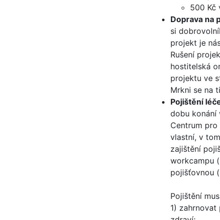
500 Kč
Doprava na p
si dobrovolní
projekt je ná
Rušení proje
hostitelská o
projektu ve 
Mrkni se na t
Pojištění lé
dobu konání 
Centrum pro d
vlastní, v to
zajištění poj
workcampu (n
pojišťovnou (
Pojištění musí
1) zahrnovat 
zdraví;