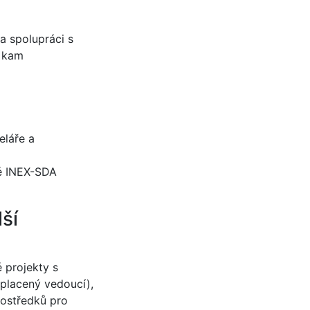
a spolupráci s
a kam
eláře a
ré INEX-SDA
ší
 projekty s
 placený vedoucí),
rostředků pro