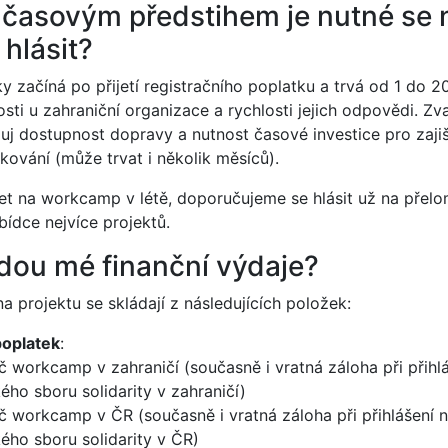
 časovým předstihem je nutné se 
hlásit?
y začíná po přijetí registračního poplatku a trvá od 1 do 20
sti u zahraniční organizace a rychlosti jejich odpovědi. Z
uj dostupnost dopravy a nutnost časové investice pro zajišt
kování (může trvat i několik měsíců).
jet na workcamp v létě, doporučujeme se hlásit už na přel
bídce nejvíce projektů.
dou mé finanční výdaje?
a projektu se skládají z následujících položek:
poplatek
:
č workcamp v zahraničí (současně i vratná záloha při přihlá
ého sboru solidarity v zahraničí)
č workcamp v ČR (současně i vratná záloha při přihlášení n
ého sboru solidarity v ČR)