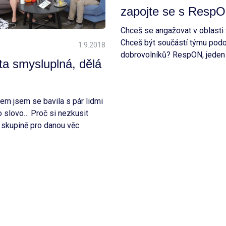
zapojte se s Resp
Chceš se angažovat v oblasti 
Chceš být součástí týmu podo
1.9.2018
dobrovolníků? RespON, jeden z
ita smysluplná, dělá
INEXupu, po covidové pauze 
fyzické akce o udržitelnosti a
firmami… a hledá k tomu posil
em jsem se bavila s pár lidmi
o slovo… Proč si nezkusit
e skupině pro danou věc
ká Markéta, která stojí za
y RespON.