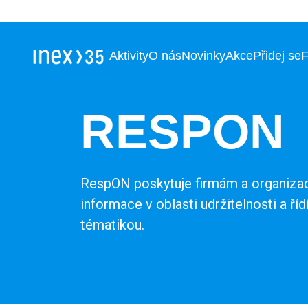
Aktivity
O nás
Novinky
Akce
Přidej se
RESPON
RespON poskytuje firmám a organizac
informace v oblasti udržitelnosti a říd
tématikou.