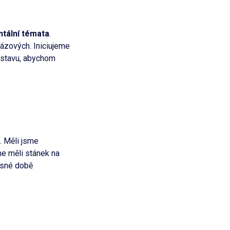
tální témata
.
ázových. Iniciujeme
výstavu, abychom
 Měli jsme
me měli stánek na
asné době