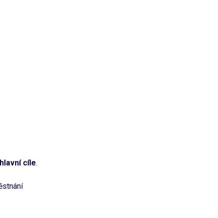
 hlavní cíle
.
ěstnání