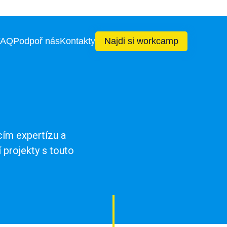
FAQ
Podpoř nás
Kontakty
Najdi si workcamp
ím expertízu a
í projekty s touto