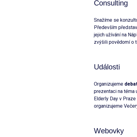
Consulting
Snažíme se konzult
Především představu
jejich užívání na N
zvýšili povědomí o t
Události
Organizujeme
deba
prezentaci na téma 
Elderly Day v Praze
organizujeme Večery
Webovky