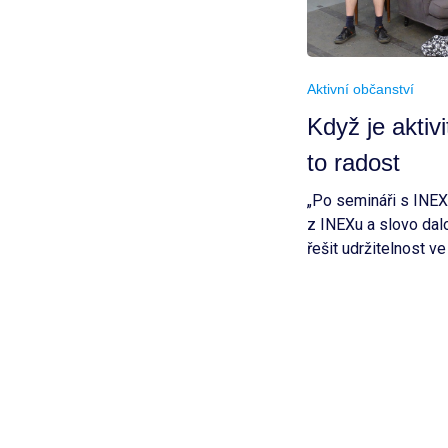
Aktivní občanství
Když je aktiv
to radost
„Po semináři s INEX
z INEXu a slovo dal
řešit udržitelnost v
zapálených lidí?“, ří
založením skupink