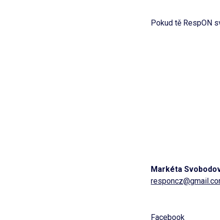
Pokud tě RespON svý
Markéta Svobodo
responcz@gmail.c
Facebook