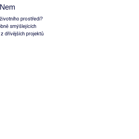
ONem
životního prostředí?
bně smýšlejících
 dřívějších projektů
zase rozběhne i
 konzultace s
y!