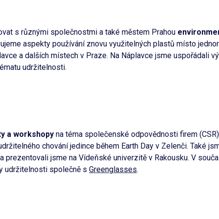
ovat s různými společnostmi a také městem Prahou
environmen
jeme aspekty používání znovu využitelných plastů místo jednor
áplavce a dalších místech v Praze. Na Náplavce jsme uspořádali 
ématu udržitelnosti.
ty a workshopy
na téma společenské odpovědnosti firem (CSR).
udržitelného chování jedince během Earth Day v Zelenči. Také js
 a prezentovali jsme na Vídeňské univerzitě v Rakousku. V souč
 udržitelnosti společně s
Greenglasses
.