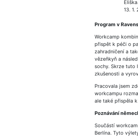
Eliška
13. 1.
Program v Raven
Workcamp kombinov
přispět k péči o p
zahradničení a tak
vězeňkyň a násled
sochy. Skrze tuto
zkušenosti a vyrov
Pracovala jsem zd
workcampu rozmani
ale také přispěla k
Poznávání německ
Součástí workcamp
Berlína. Tyto výle