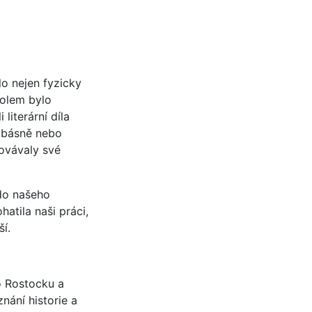
o nejen fyzicky
kolem bylo
literární díla
, básně nebo
covávaly své
 do našeho
tila naši práci,
ší.
o Rostocku a
nání historie a