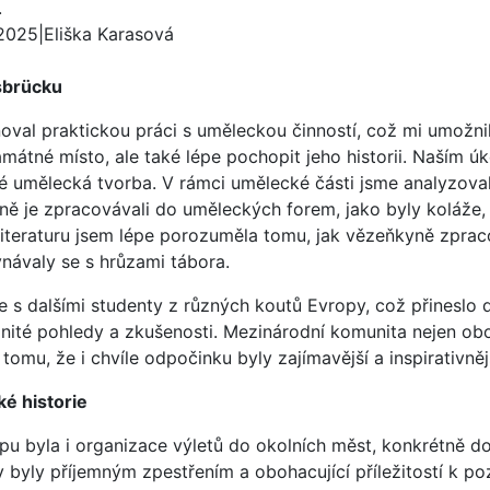
.
 2025
|
Eliška Karasová
sbrücku
al praktickou práci s uměleckou činností, což mi umožnil
amátné místo, ale také lépe pochopit jeho historii. Naším ú
é umělecká tvorba. V rámci umělecké části jsme analyzovali 
ně je zpracovávali do uměleckých forem, jako byly koláže
 literaturu jsem lépe porozuměla tomu, jak vězeňkyně zpra
návaly se s hrůzami tábora.
e s dalšími studenty z různých koutů Evropy, což přineslo
té pohledy a zkušenosti. Mezinárodní komunita nejen oboha
 tomu, že i chvíle odpočinku byly zajímavější a inspirativněj
é historie
u byla i organizace výletů do okolních měst, konkrétně d
ty byly příjemným zpestřením a obohacující příležitostí k poz