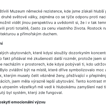
štívili Muzeum německé rezistence, kde jsme získali hlubší
ruhé světové války, zejména co se týče odporu proti nac
ožnil vidět jinou perspektivu a uvědomit si, že i v tak tem
avili proti totalitě, často za cenu vlastního života. Rostock 
itekturou a přímořským duchem.
ní
valých ubytovnách, které kdysi sloužily dozorkyním koncent
 fakt přidával mé zkušenosti další rozměr, protože jsem si
 nacházím v prostorech, kde kdysi pobývali ti, kdo udržov
ylo zvláštní být na místě, které dříve symbolizovalo moc 
, kterým musely čelit vězněné ženy, přežívající v přeplněn
ácích, jsem měla výrazně lepší ubytování. Tento kontrast m
ů a utrpením vězeňkyň mě vedl k hlubokému zamyšlení nad tí
utý byl systém, který zde fungoval.
kytl emocionální výzvu