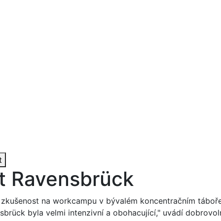
t
t Ravensbrück
 zkušenost na workcampu v bývalém koncentračním táboř
sbrück byla velmi intenzivní a obohacující," uvádí dobrovol