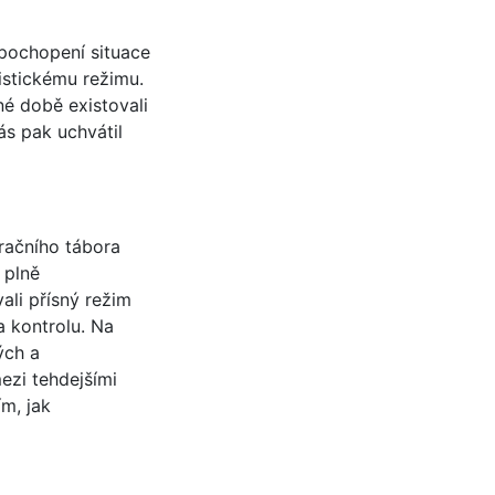
 pochopení situace
istickému režimu.
né době existovali
nás pak uchvátil
račního tábora
 plně
ali přísný režim
a kontrolu. Na
ých a
ezi tehdejšími
m, jak