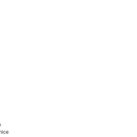
e
nice