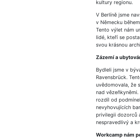
kultury regionu.
V Berlíně jsme nav
v Německu během d
Tento výlet nám um
lidé, kteří se post
svou krásnou arch
Zázemí a ubytová
Bydleli jsme v bý
Ravensbrück. Tento
uvědomovala, že se
nad vězeňkyněmi. B
rozdíl od podmínek
nevyhovujících bar
privilegii dozorc
nespravedlivý a kr
Workcamp nám pos