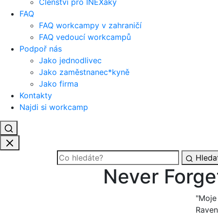
Členství pro INEXáky
FAQ
FAQ workcampy v zahraničí
FAQ vedoucí workcampů
Podpoř nás
Jako jednodlivec
Jako zaměstnanec*kyně
Jako firma
Kontakty
Najdi si workcamp
Hleda
Never Forge
"Moje
Raven