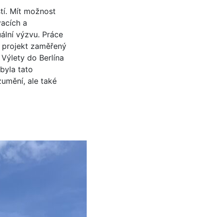
tí. Mít možnost
vacích a
uální výzvu. Práce
ý projekt zaměřený
 Výlety do Berlína
byla tato
umění, ale také