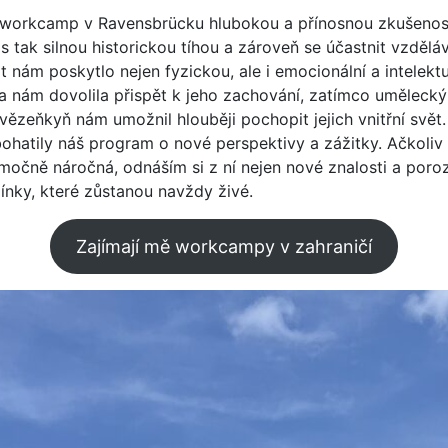
 workcamp v Ravensbrücku hlubokou a přínosnou zkušenos
s tak silnou historickou tíhou a zároveň se účastnit vzdělá
t nám poskytlo nejen fyzickou, ale i emocionální a intelekt
a nám dovolila přispět k jeho zachování, zatímco uměleck
u vězeňkyň nám umožnil hlouběji pochopit jejich vnitřní svět.
hatily náš program o nové perspektivy a zážitky. Ačkoliv 
močně náročná, odnáším si z ní nejen nové znalosti a poroz
ínky, které zůstanou navždy živé.
Zajímají mě workcampy v zahraničí