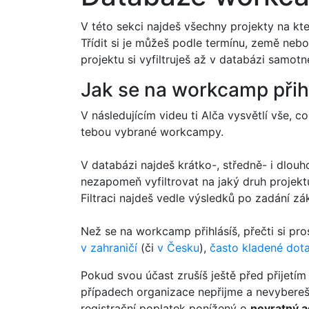
V této sekci najdeš všechny projekty na kt
Třídit si je můžeš podle termínu, země neb
projektu si vyfiltruješ až v databázi samotn
Jak se na workcamp přih
V následujícím videu ti Alča vysvětlí vše, co
tebou vybrané workcampy.
V databázi najdeš krátko-, středně- i dlouh
nezapomeň vyfiltrovat na jaký druh projekt
Filtraci najdeš vedle výsledků po zadání zá
Než se na workcamp přihlásíš, přečti si pr
v zahraničí
(či
v Česku
),
často kladené dot
Pokud svou účast zrušíš ještě před přijetím
případech organizace nepřijme a nevybereš s
registrační poplatek ponížený o
nevratný a