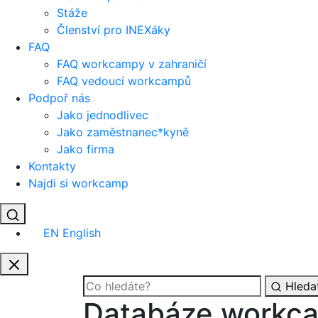
Stáže
Členství pro INEXáky
FAQ
FAQ workcampy v zahraničí
FAQ vedoucí workcampů
Podpoř nás
Jako jednodlivec
Jako zaměstnanec*kyně
Jako firma
Kontakty
Najdi si workcamp
EN
English
Hleda
Databáze workc