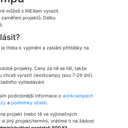
eré můžeš s INEXem vyrazit.
o zaměření projektů. Délku
é.
lásit?
 je třeba k vyplnění a zaslání přihlášky na
odobé projekty. Ceny za ně se liší, takže
u chceš vyrazit (workcampy jsou 7-29 dní).
kladního vyhledávání.
osím podrobnější informace o
workcampech
azy
a
podmínky účasti
.
 na projekt (nebo tě ve vyjimečných
i jiný projekt/termín), vrátíme ti na žádost
dministrativní poplatek 500 Kč
.