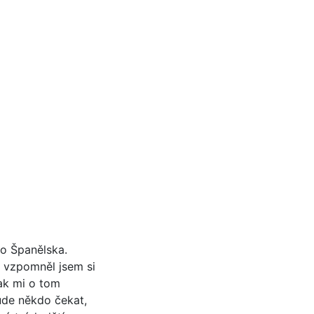
do Španělska.
, vzpomněl jsem si
pak mi o tom
ude někdo čekat,