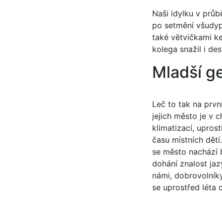
Naši idylku v průb
po setmění všudypř
také větvičkami ke
kolega snažil i des
Mladší g
Leč to tak na prvn
jejich město je v 
klimatizací, upros
času místních dětí.
se město nachází 
dohání znalost ja
námi, dobrovolník
se uprostřed léta c