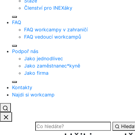
Stáže
Členství pro INEXáky
FAQ
FAQ workcampy v zahraničí
FAQ vedoucí workcampů
Podpoř nás
Jako jednodlivec
Jako zaměstnanec*kyně
Jako firma
Kontakty
Najdi si workcamp
Hleda