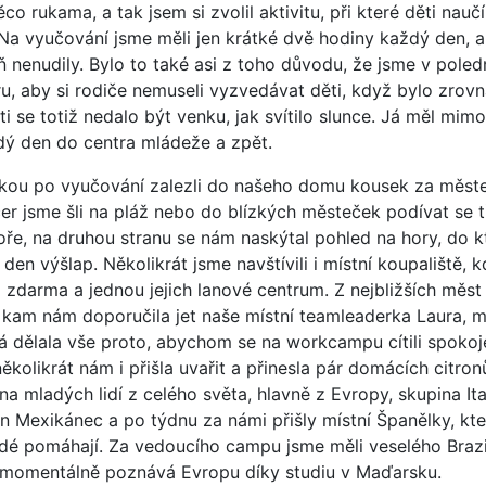
co rukama, a tak jsem si zvolil aktivitu, při které děti nauč
Na vyučování jsme měli jen krátké dvě hodiny každý den, al
ň nenudily. Bylo to také asi z toho důvodu, že jsme v poled
u, aby si rodiče nemuseli vyzvedávat děti, když bylo zrovn
i se totiž nedalo být venku, jak svítilo slunce. Já měl mimo
dý den do centra mládeže a zpět.
kou po vyučování zalezli do našeho domu kousek za měst
čer jsme šli na pláž nebo do blízkých městeček podívat se t
oře, na druhou stranu se nám naskýtal pohled na hory, do k
 den výšlap. Několikrát jsme navštívili i místní koupaliště, 
 zdarma a jednou jejich lanové centrum. Z nejbližších měst
, kam nám doporučila jet naše místní teamleaderka Laura, 
á dělala vše proto, abychom se na workcampu cítili spokoje
ěkolikrát nám i přišla uvařit a přinesla pár domácích citron
na mladých lidí z celého světa, hlavně z Evropy, skupina It
en Mexikánec a po týdnu za námi přišly místní Španělky, kte
adé pomáhají. Za vedoucího campu jsme měli veselého Brazi
ý momentálně poznává Evropu díky studiu v Maďarsku.