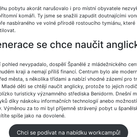
ěhu pobytu akorát narušovalo i pro místní obyvatele nezvy
ítomní komáři. Ty jsme se snažili zapudit doutnajícími von
ře nasbíraného ve volné přírodě rostoucího tymiánu, které
tilovat.
enerace se chce naučit anglic
í pohled nevypadalo, dospělí Španělé z mládežnického cent
chudém kraji a nemají příliš financí. Centrum bylo ale moder
třed města, s několika třídami a nabízí vhodné zázemí pro t
 Mladé děti se chtějí naučit anglicky, protože to jejich rodič
blízko turisticky významného střediska Benidorm. Dnešní 
zyků díky náskoku informačních technologií anebo možností
y. Výměnou za to mi byl příjemně strávený pobyt u španěls
ítíte spíše jako na dovolené.
Chci se podívat na nabídku workcampů!