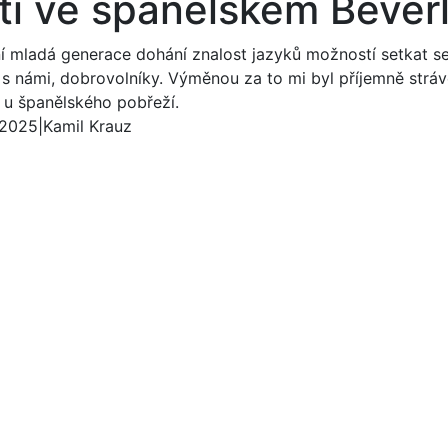
ti ve španělském Beverl
í mladá generace dohání znalost jazyků možností setkat s
 s námi, dobrovolníky. Výměnou za to mi byl příjemně strá
 u španělského pobřeží.
 2025
|
Kamil Krauz