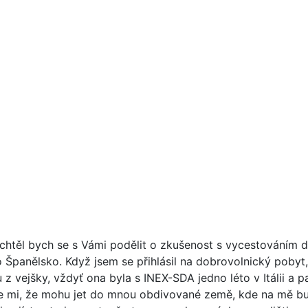
 chtěl bych se s Vámi podělit o zkušenost s vycestováním 
 Španělsko. Když jsem se přihlásil na dobrovolnický pobyt
z vejšky, vždyť ona byla s INEX-SDA jedno léto v Itálii a 
 se mi, že mohu jet do mnou obdivované země, kde na mě b