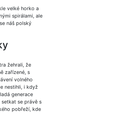
kle velké horko a
nými spirálami, ale
 se náš polský
ky
ra žehrali, že
ně zařízené, s
rávení volného
e nestihli, i když
mladá generace
 setkat se právě s
kého pobřeží, kde