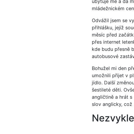
ubytuje mě a dá mi
mládežnickém cen
Odvážil jsem se vyb
přihlášku, jejíž so
měsíc před začátk
přes internet lete
kde budu přesně b
autobusové zastáv
Bohužel mi den pře
umožnili přijet v 
jídlo. Další změno
šestileté děti. Ov
angličtině a hrát 
slov anglicky, což
Nezvykle 