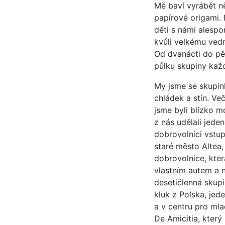
Mě baví vyrábět ně
papírové origami. 
děti s námi alespo
kvůli velkému vedr
Od dvanácti do pět
půlku skupiny kaž
My jsme se skupin
chládek a stín. Ve
jsme byli blízko m
z nás udělali jeden
dobrovolníci vstup
staré město Altea
dobrovolnice, kter
vlastním autem a n
desetičlenná skupi
kluk z Polska, jed
a v centru pro ml
De Amicitia, kter