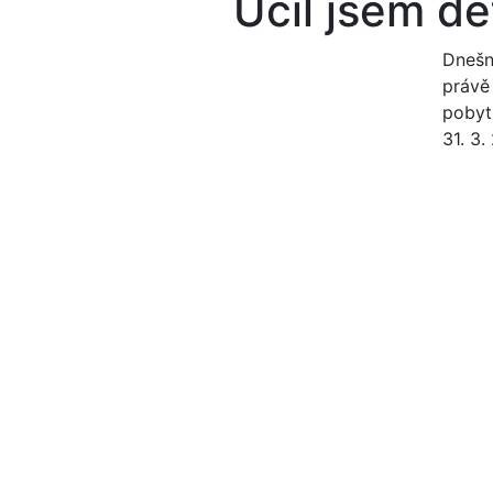
Učil jsem dě
Dnešn
právě
pobyt
31. 3.