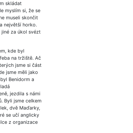
ím skládat
e myslím si, že se
ne museli skončit
a největší horko.
 jiné za úkol svézt
em, kde byl
řeba na tržiště. Ač
terých jsme si část
kde jsme měli jako
 byl Benidorm a
mladá
ně, jezdila s námi
ů. Byli jsme celkem
alek, dvě Maďarky,
ré se učí anglicky
lce z organizace