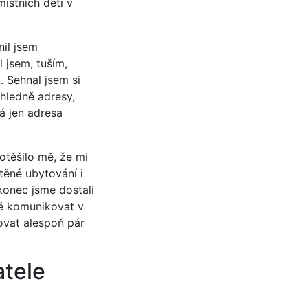
místních dětí v
nil jsem
l jsem, tuším,
 Sehnal jsem si
ohledně adresy,
á jen adresa
otěšilo mě, že mi
těné ubytování i
akonec jsme dostali
tě komunikovat v
tovat alespoň pár
atele