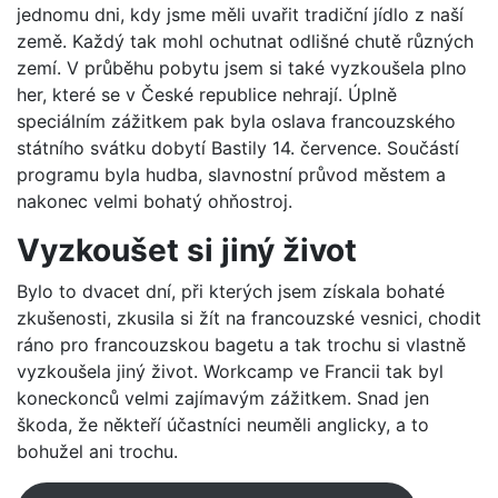
jednomu dni, kdy jsme měli uvařit tradiční jídlo z naší
země. Každý tak mohl ochutnat odlišné chutě různých
zemí. V průběhu pobytu jsem si také vyzkoušela plno
her, které se v České republice nehrají. Úplně
speciálním zážitkem pak byla oslava francouzského
státního svátku dobytí Bastily 14. července. Součástí
programu byla hudba, slavnostní průvod městem a
nakonec velmi bohatý ohňostroj.
Vyzkoušet si jiný život
Bylo to dvacet dní, při kterých jsem získala bohaté
zkušenosti, zkusila si žít na francouzské vesnici, chodit
ráno pro francouzskou bagetu a tak trochu si vlastně
vyzkoušela jiný život. Workcamp ve Francii tak byl
koneckonců velmi zajímavým zážitkem. Snad jen
škoda, že někteří účastníci neuměli anglicky, a to
bohužel ani trochu.