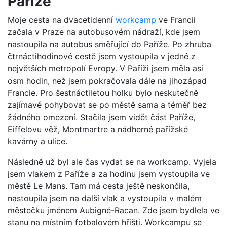
Paříže
Moje cesta na dvacetidenní
workcamp
ve Francii
začala v Praze na autobusovém nádraží, kde jsem
nastoupila na autobus směřující do Paříže. Po zhruba
čtrnáctihodinové cestě jsem vystoupila v jedné z
největších metropolí Evropy. V Paříži jsem měla asi
osm hodin, než jsem pokračovala dále na jihozápad
Francie. Pro šestnáctiletou holku bylo neskutečně
zajímavé pohybovat se po městě sama a téměř bez
žádného omezení. Stačila jsem vidět část Paříže,
Eiffelovu věž, Montmartre a nádherné pařížské
kavárny a ulice.
Následně už byl ale čas vydat se na workcamp. Vyjela
jsem vlakem z Paříže a za hodinu jsem vystoupila ve
městě Le Mans. Tam má cesta ještě neskončila,
nastoupila jsem na další vlak a vystoupila v malém
městečku jménem Aubigné-Racan. Zde jsem bydlela ve
stanu na místním fotbalovém hřišti. Workcampu se