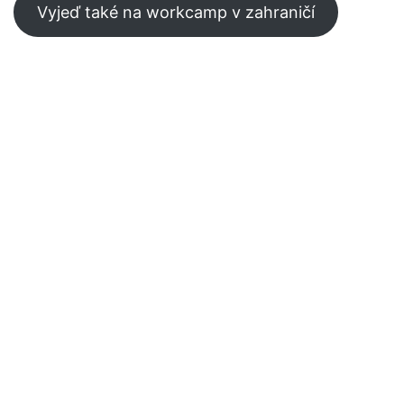
Vyjeď také na workcamp v zahraničí