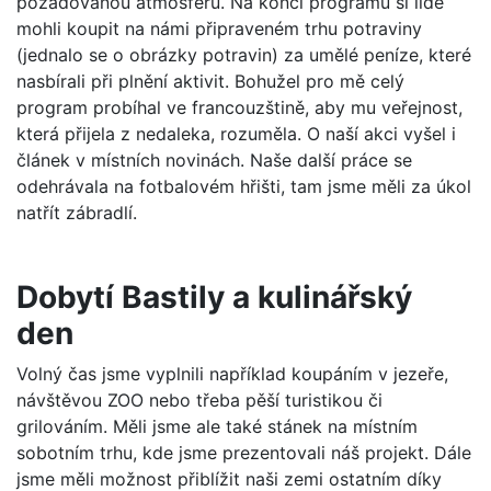
požadovanou atmosféru. Na konci programu si lidé
mohli koupit na námi připraveném trhu potraviny
(jednalo se o obrázky potravin) za umělé peníze, které
nasbírali při plnění aktivit. Bohužel pro mě celý
program probíhal ve francouzštině, aby mu veřejnost,
která přijela z nedaleka, rozuměla. O naší akci vyšel i
článek v místních novinách. Naše další práce se
odehrávala na fotbalovém hřišti, tam jsme měli za úkol
natřít zábradlí.
Dobytí Bastily a kulinářský
den
Volný čas jsme vyplnili například koupáním v jezeře,
návštěvou ZOO nebo třeba pěší turistikou či
grilováním. Měli jsme ale také stánek na místním
sobotním trhu, kde jsme prezentovali náš projekt. Dále
jsme měli možnost přiblížit naši zemi ostatním díky