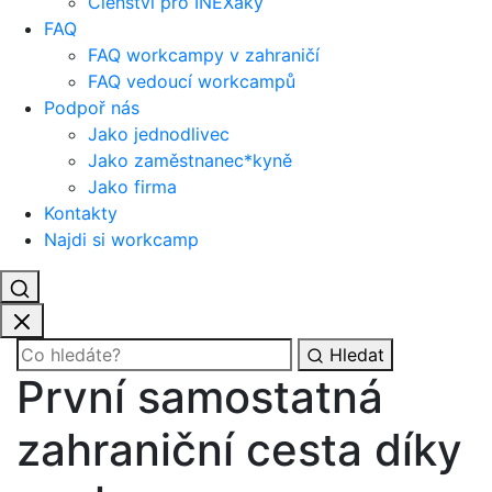
Členství pro INEXáky
FAQ
FAQ workcampy v zahraničí
FAQ vedoucí workcampů
Podpoř nás
Jako jednodlivec
Jako zaměstnanec*kyně
Jako firma
Kontakty
Najdi si workcamp
Hledat
První samostatná
zahraniční cesta díky