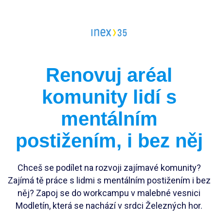
Vedoucí workcampu
Workcampy v Česku
Evropský sbor solidarity
Pracovní pozice
Renovuj aréal
Dlouhodobé projekty
Stáže
FAQ workcampy v zahraničí
komunity lidí s
Školení
Členství pro INEXáky
mentálním
FAQ vedoucí workcampů
Jako jednodlivec
postižením, i bez něj
Jako zaměstnanec*kyně
Jako firma
Chceš se podílet na rozvoji zajímavé komunity?
Zajímá tě práce s lidmi s mentálním postižením i bez
něj? Zapoj se do workcampu v malebné vesnici
Modletín, která se nachází v srdci Železných hor.