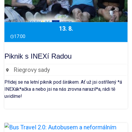
13. 8.
17:00
Piknik s INEXí Radou
Riegrovy sady
Přidej se na letní piknik pod širákem. Ať už jsi ostřílený *á
INEXák*ačka a nebo jsi na nás zrovna narazil*a, rádi tě
uvidíme!