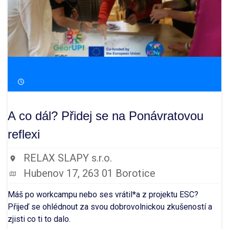
23. 9. - 27. 9.
18:00 - 10:00
A co dál? Přidej se na Ponávratovou
reflexi
RELAX SLAPY s.r.o.
Hubenov 17, 263 01 Borotice
Máš po workcampu nebo ses vrátil*a z projektu ESC?
Přijeď se ohlédnout za svou dobrovolnickou zkušeností a
zjisti co ti to dalo.