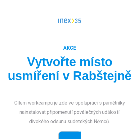
Vedoucí workcampu
Workcampy v Česku
Evropský sbor solidarity
Pracovní pozice
Dlouhodobé projekty
AKCE
Stáže
FAQ workcampy v zahraničí
Vytvořte místo
Školení
Členství pro INEXáky
usmíření v Rabštejně
FAQ vedoucí workcampů
Jako jednodlivec
Jako zaměstnanec*kyně
Cílem workcampu je zde ve spolupráci s pamětníky
Jako firma
nainstalovat připomenutí poválečných událostí
divokého odsunu sudetských Němců.