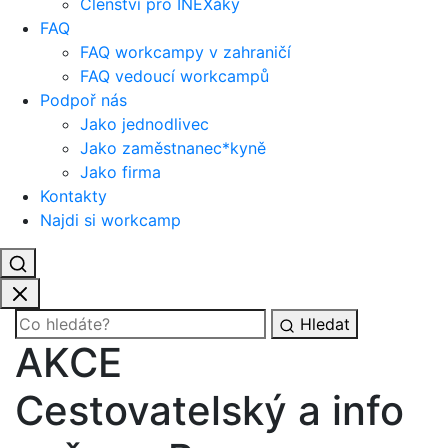
Členství pro INEXáky
FAQ
FAQ workcampy v zahraničí
FAQ vedoucí workcampů
Podpoř nás
Jako jednodlivec
Jako zaměstnanec*kyně
Jako firma
Kontakty
Najdi si workcamp
Hledat
AKCE
Cestovatelský a info