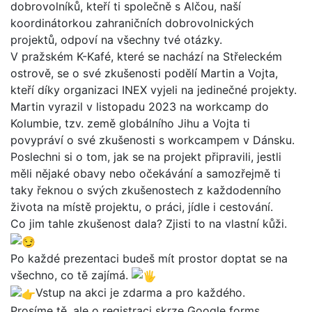
dobrovolníků, kteří ti společně s Alčou, naší
koordinátorkou zahraničních dobrovolnických
projektů, odpoví na všechny tvé otázky.
V pražském K-Kafé, které se nachází na Střeleckém
ostrově, se o své zkušenosti podělí Martin a Vojta,
kteří díky organizaci INEX vyjeli na jedinečné projekty.
Martin vyrazil v listopadu 2023 na workcamp do
Kolumbie, tzv. země globálního Jihu a Vojta ti
povypráví o své zkušenosti s workcampem v Dánsku.
Poslechni si o tom, jak se na projekt připravili, jestli
měli nějaké obavy nebo očekávání a samozřejmě ti
taky řeknou o svých zkušenostech z každodenního
života na místě projektu, o práci, jídle i cestování.
Co jim tahle zkušenost dala? Zjisti to na vlastní kůži.
Po každé prezentaci budeš mít prostor doptat se na
všechno, co tě zajímá.
Vstup na akci je zdarma a pro každého.
Prosíme tě, ale o registraci skrze Google forms,