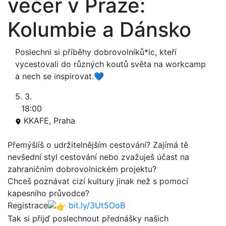
večer v Praze:
Kolumbie a Dánsko
Poslechni si příběhy dobrovolníků*ic, kteří
vycestovali do různých koutů světa na workcamp
a nech se inspirovat.💙
5. 3.
18:00
KKAFE, Praha
Přemýšlíš o udržitelnějším cestování? Zajímá tě
nevšední styl cestování nebo zvažuješ účast na
zahraničním dobrovolnickém projektu?
Chceš poznávat cizí kultury jinak než s pomocí
kapesního průvodce?
Registrace
bit.ly/3Ut5OoB
Tak si přijď poslechnout přednášky našich