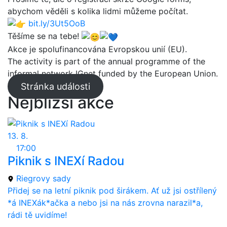
abychom věděli s kolika lidmi můžeme počítat.
bit.ly/3Ut5OoB
Těšíme se na tebe!
Akce je spolufinancována Evropskou unií (EU).
The activity is part of the annual programme of the
informal network IGnet funded by the European Union.
Stránka události
Nejbližší akce
13. 8.
17:00
Piknik s INEXí Radou
Riegrovy sady
Přidej se na letní piknik pod širákem. Ať už jsi ostřílený
*á INEXák*ačka a nebo jsi na nás zrovna narazil*a,
rádi tě uvidíme!