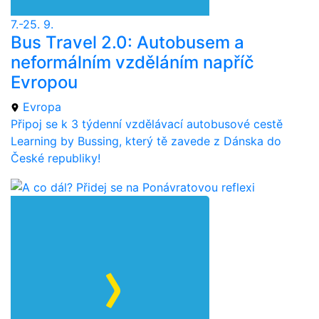
7.-25. 9.
Bus Travel 2.0: Autobusem a
neformálním vzděláním napříč
Evropou
Evropa
Připoj se k 3 týdenní vzdělávací autobusové cestě
Learning by Bussing, který tě zavede z Dánska do
České republiky!