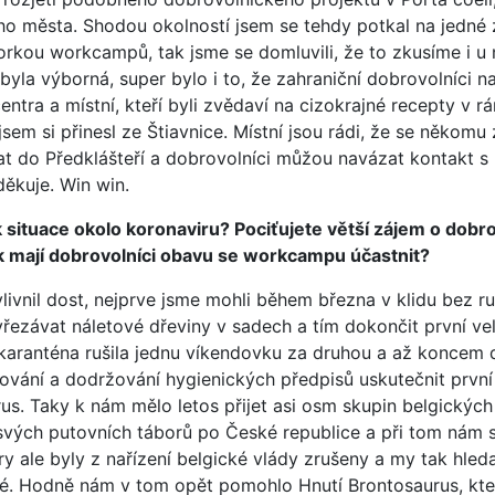
o města. Shodou okolností jsem se tehdy potkal na jedné z
orkou workcampů, tak jsme se domluvili, že to zkusíme i u n
yla výborná, super bylo i to, že zahraniční dobrovolníci na
ntra a místní, kteří byli zvědaví na cizokrajné recepty v r
 jsem si přinesl ze Štiavnice. Místní jsou rádi, že se někomu
at do Předklášteří a dobrovolníci můžou navázat kontakt s 
děkuje. Win win.
k situace okolo koronaviru? Pociťujete větší zájem o dobro
 mají dobrovolníci obavu se workcampu účastnit?
livnil dost, nejprve jsme mohli během března v klidu bez ru
řezávat náletové dřeviny v sadech a tím dokončit první ve
í karanténa rušila jednu víkendovku za druhou a až koncem
ňování a dodržování hygienických předpisů uskutečnit prvn
s. Taky k nám mělo letos přijet asi osm skupin belgických 
t svých putovních táborů po České republice a při tom nám
y ale byly z nařízení belgické vlády zrušeny a my tak hleda
é. Hodně nám v tom opět pomohlo Hnutí Brontosaurus, kt