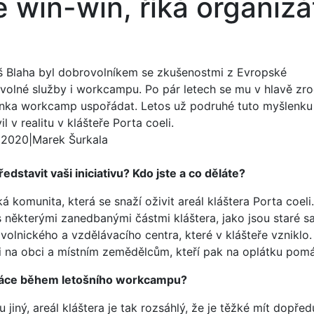
 win-win, říká organizá
 Blaha byl dobrovolníkem se zkušenostmi z Evropské
volné služby i workcampu. Po pár letech se mu v hlavě zro
nka workcamp uspořádat. Letos už podruhé tuto myšlenku
il v realitu v klášteře Porta coeli.
. 2020
|
Marek Šurkala
dstavit vaši iniciativu? Kdo jste a co děláte?
 komunita, která se snaží oživit areál kláštera Porta coe
 některými zanedbanými částmi kláštera, jako jsou staré sa
olnického a vzdělávacího centra, které v klášteře vzniklo
 na obci a místním zemědělcům, kteří pak na oplátku pomá
ráce během letošního workcampu?
 jiný, areál kláštera je tak rozsáhlý, že je těžké mít dopředu