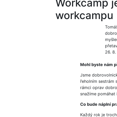
Workcamp je
workcampu
Tomáš
dobro
myšle
přetav
26. 8
Mohl byste nám pře
Jsme dobrovolnická
řeholním sestrám s
rámci oprav dobrov
snažíme pomáhat i
Co bude náplní p
Každý rok je trochu