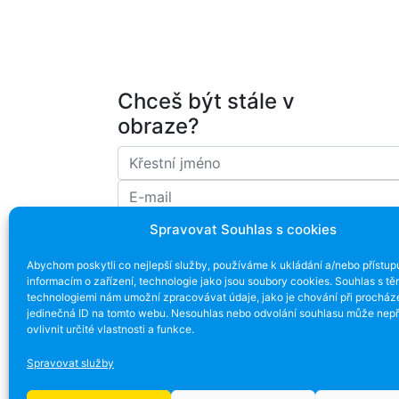
Chceš být stále v
obraze?
Spravovat Souhlas s cookies
Souhlasím se zpracováním emailové ad
Abychom poskytli co nejlepší služby, používáme k ukládání a/nebo přístup
informacím o zařízení, technologie jako jsou soubory cookies. Souhlas s tě
technologiemi nám umožní zpracovávat údaje, jako je chování při procház
jedinečná ID na tomto webu. Nesouhlas nebo odvolání souhlasu může nepř
ovlivnit určité vlastnosti a funkce.
Spravovat služby