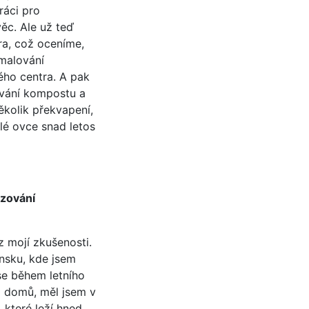
ráci pro
věc. Ale už teď
ra, což oceníme,
 malování
ého centra. A pak
ívání kompostu a
ěkolik překvapení,
lé ovce snad letos
izování
 mojí zkušenosti.
nsku, kde jsem
se během letního
l domů, měl jsem v
 které leží hned