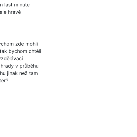
n last minute
ale hravě
bychom zde mohli
 tak bychom chtěli
vzdělávací
zahrady v průběhu
ochu jinak než tam
ter?