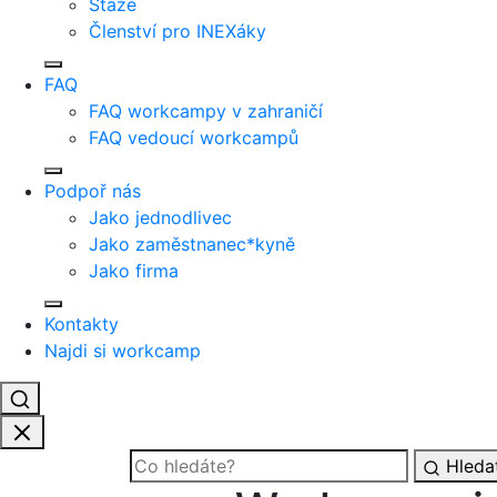
Stáže
Členství pro INEXáky
FAQ
FAQ workcampy v zahraničí
FAQ vedoucí workcampů
Podpoř nás
Jako jednodlivec
Jako zaměstnanec*kyně
Jako firma
Kontakty
Najdi si workcamp
Hleda