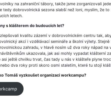
volníky na zahraniční tábory, takže jsme zorganizovali jede
 tedy dobrovolnická sezona slabší než loni, myslím, že to 
ích letech.
ány s klášterem do budoucích let?
zlepšovali kvalitu zázemí v dobrovolnickém centru tak, a
volnický akcí i vzdělávací semináře a školní výlety. Stejně
brovolnickou zahradu, v hlavě nosím už dva roky nápad na 
 návštěvníkům ukazovala, jak asi mohly vypadat klášterní 
e asi ještě chvilku trvat, čas tady u nás v klášteře plyne tr
 nebo dva roky proti skoro osmi staletím, které tu stojí kláš
jako Tomáš vyzkoušet organizaci workcampu?
workcamp