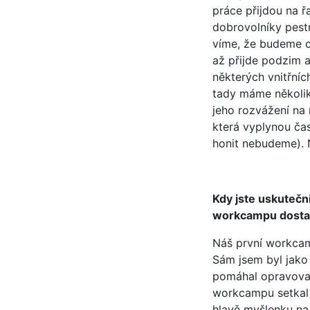
práce přijdou na 
dobrovolníky pestr
víme, že budeme c
až přijde podzim 
některých vnitřníc
tady máme několik 
jeho rozvážení na
která vyplynou ča
honit nebudeme). N
Kdy jste uskutečn
workcampu dostal
Náš první workcam
Sám jsem byl jako
pomáhal opravovat 
workcampu setkal 
hlavě myšlenku na 