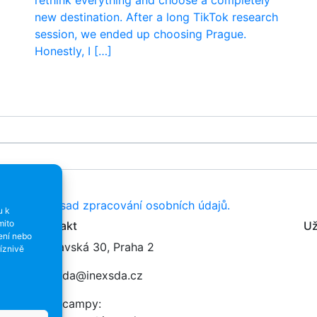
rethink everything and choose a completely
new destination. After a long TikTok research
session, we ended up choosing Prague.
Honestly, I […]
resy dle
Zásad zpracování osobních údajů.
u k
mito
Kontakt
Už
ení nebo
Varšavská 30, Praha 2
íznivě
inexsda@inexsda.cz
Workcampy: