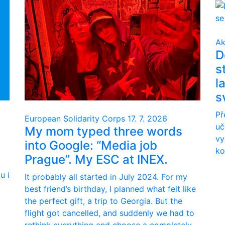
Ak
D
s
l
s
Př
European Solidarity Corps
17. 7. 2026
uč
My mom typed three words
vy
into Google: “Media job
ko
Prague”. My ESC at INEX.
u i
It probably all started in July 2024. For my
best friend’s birthday, I planned what felt like
the perfect gift, a trip to Georgia. But the
flight got cancelled, and suddenly we had to