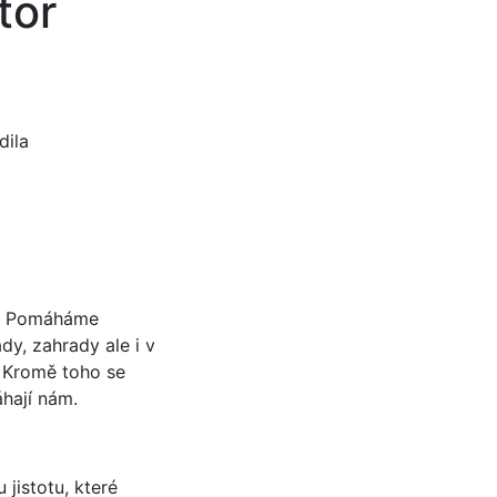
tor
dila
li. Pomáháme
dy, zahrady ale i v
. Kromě toho se
hají nám.
 jistotu, které