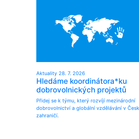
Aktuality
28. 7. 2026
Hledáme koordinátora*ku
dobrovolnických projektů
Přidej se k týmu, který rozvíjí mezinárodní
dobrovolnictví a globální vzdělávání v Česk
zahraničí.