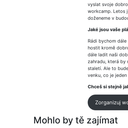
vyslat svoje dobro
workcamp. Letos je
doženeme v budouc
Jaké jsou vaše pl
Rádi bychom dále 
hostit kromě dobro
dále ladit naši do
zahradu, která by
staletí. Ale to bud
venku, co je jeden
Chceš si stejně 
Zorganizuj 
Mohlo by tě zajímat