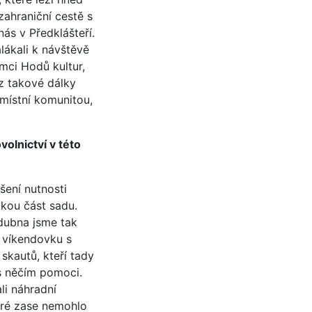
ahraniční cestě s
ás v Předklášteří.
lákali k návštěvě
ámci Hodů kultur,
 z takové dálky
místní komunitou,
volnictví v této
šení nutnosti
lkou část sadu.
 dubna jsme tak
í víkendovku s
skautů, kteří tady
 s něčím pomoci.
li náhradní
eré zase nemohlo