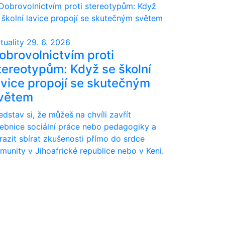
tuality
29. 6. 2026
obrovolnictvím proti
tereotypům: Když se školní
avice propojí se skutečným
větem
edstav si, že můžeš na chvíli zavřít
ebnice sociální práce nebo pedagogiky a
razit sbírat zkušenosti přímo do srdce
munity v Jihoafrické republice nebo v Keni.