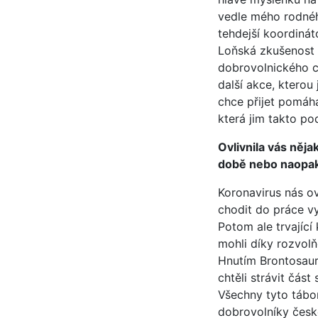
vedle mého rodnéh
tehdejší koordinát
Loňská zkušenost b
dobrovolnického ce
další akce, kterou
chce přijet pomáh
která jim takto po
Ovlivnila vás něja
době nebo naopak
Koronavirus nás ov
chodit do práce vy
Potom ale trvajíc
mohli díky rozvol
Hnutím Brontosauru
chtěli strávit čás
Všechny tyto tábor
dobrovolníky česk