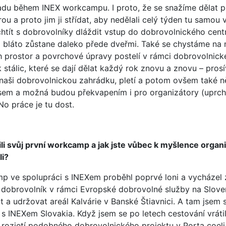
řadu během INEX workcampu. I proto, že se snažíme dělat p
ou a proto jim ji střídat, aby nedělali celý týden tu samou 
htít s dobrovolníky dláždit vstup do dobrovolnického cent
a bláto zůstane daleko přede dveřmi. Také se chystáme na
h prostor a povrchové úpravy postelí v rámci dobrovolnick
stálic, které se dají dělat každý rok znovu a znovu – pros
 naši dobrovolnickou zahrádku, pletí a potom ovšem také n
sem a možná budou překvapením i pro organizátory (uprch
o práce je tu dost.
ili svůj první workcamp a jak jste vůbec k myšlence organ
i?
p ve spolupráci s INEXem proběhl poprvé loni a vycházel z
 dobrovolník v rámci Evropské dobrovolné služby na Slove
a udržovat areál Kalvárie v Banské Štiavnici. A tam jsem 
s INEXem Slovakia. Když jsem se po letech cestování vráti
rozjetí podobného dobrovolnického projektu v Porta coeli,