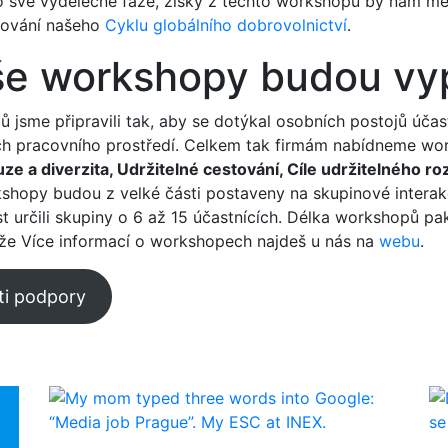
o své výdělečné fáze, zisky z těchto workshopů by nám m
cování našeho
Cyklu globálního dobrovolnictví
.
še workshopy budou vy
jsme připravili tak, aby se dotýkal osobních postojů účas
ich pracovního prostředí. Celkem tak firmám nabídneme wo
uze a diverzita, Udržitelné cestování, Cíle udržitelného ro
kshopy budou z velké části postaveny na skupinové interakc
ost určili skupiny o 6 až 15 účastnících. Délka workshopů p
ože Více informací o workshopech najdeš u nás na
webu
.
ti podpory