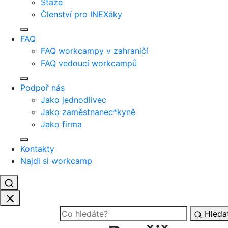
Stáže
Členství pro INEXáky
FAQ
FAQ workcampy v zahraničí
FAQ vedoucí workcampů
Podpoř nás
Jako jednodlivec
Jako zaměstnanec*kyně
Jako firma
Kontakty
Najdi si workcamp
Hleda