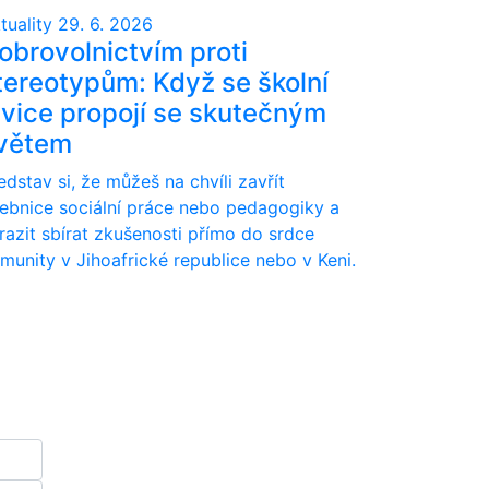
tuality
29. 6. 2026
obrovolnictvím proti
tereotypům: Když se školní
avice propojí se skutečným
větem
edstav si, že můžeš na chvíli zavřít
ebnice sociální práce nebo pedagogiky a
razit sbírat zkušenosti přímo do srdce
munity v Jihoafrické republice nebo v Keni.