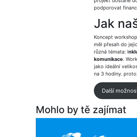
projekt dostane d
podporovat finan
Jak na
Koncept workshopů 
měl přesah do jej
různá témata: I
nkl
komunikace
. Wor
jako ideální velik
na 3 hodiny. prot
Další možnos
Mohlo by tě zajímat