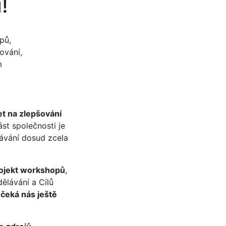
!
pů,
ování,
m
et na zlepšování
st společnosti je
ávání dosud zcela
projekt workshopů
,
ělávání a Cílů
k
čeká nás ještě