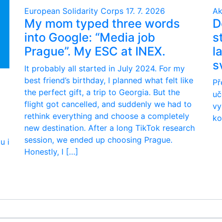
European Solidarity Corps
17. 7. 2026
Ak
My mom typed three words
D
into Google: “Media job
s
Prague”. My ESC at INEX.
l
s
It probably all started in July 2024. For my
best friend’s birthday, I planned what felt like
Př
the perfect gift, a trip to Georgia. But the
uč
flight got cancelled, and suddenly we had to
vy
rethink everything and choose a completely
ko
new destination. After a long TikTok research
session, we ended up choosing Prague.
u i
Honestly, I […]