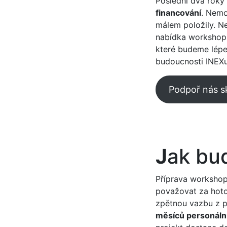
Poslední dva roky 
financování
. Nemo
málem položily. Ne
nabídka workshopů
které budeme lépe
budoucnosti INEXu
Podpoř nás s
J
ak bud
Příprava workshop
považovat za hotov
zpětnou vazbu z p
měsíců personální