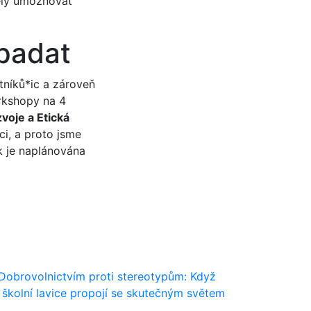
ěly umožňovat
padat
tníků*ic a zároveň
rkshopy na 4
zvoje a Etická
i, a proto jsme
ak je naplánována