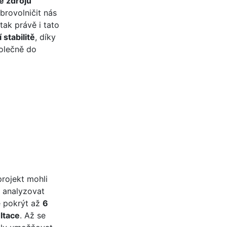
e zdrojů
rovolničit nás
tak právě i tato
 stabilitě
, díky
olečně do
rojekt mohli
, analyzovat
e pokrýt až
6
ltace
. Až se