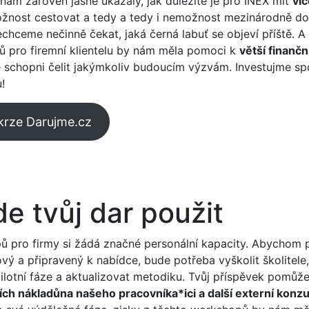
nám zároveň jasně ukázaly, jak důležité je pro INEX mít
víc
žnost cestovat a tedy a tedy i nemožnost mezinárodně dob
chceme nečinně čekat, jaká černá labuť se objeví příště. A 
 pro firemní klientelu by nám měla pomoci k
větší finanční
 schopni čelit jakýmkoliv budoucím výzvám. Investujme sp
!
krze Darujme.cz
e tvůj dar použit
ů pro firmy si žádá značné personální kapacity. Abychom p
ý a připravený k nabídce, bude potřeba vyškolit školitele
ilotní fáze a aktualizovat metodiku. Tvůj příspěvek pomůž
ch nákladůna našeho pracovníka*ici a další externí konzu