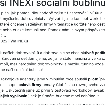
i INEXí sociální bublinu
plán, jak pomoci dlouhodobě zajistit financování INEXu a
řit myšlenku dobrovolnictví. Vytvořili jsme koncept worksho
 které chceme vzdělávat firmy v tematice udržitelného cest
ze nebo etické komunikace. Pomoz nám je svým příspěvke
čit.
 2022
|
Tým INEXu
lik našich dobrovolníků a dobrovolnic se chce
aktivně podíl
. Zároveň si uvědomujeme, že jsme stále menšina a velká čá
pů, mezinárodního dobrovolnictví a mezikulturního vzděl
me naši sociální bublinu!
 rozvojové agentury jsme v minulém roce spustili
pilotní 
me schopni
oslovit firmy
tématy Globálního rozvojového vzd
je. Uskutečnili jsme už první 3 testovací workshopy, avša
ejich vypilování
, než je firmám budeme moci nabídnout.