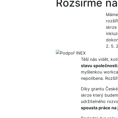
Rozšiřme naš
Máme 
rozší
skrze
inklu
dokon
2. 5.
Těší nás vidět, ko
stavu společnosti
myšlenkou workcam
nepolíbena. Rozšiř
Díky grantu České
skrze který bude
udržitelného rozvo
spousta práce na j