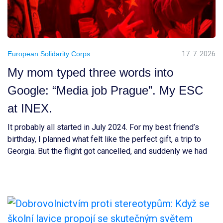
European Solidarity Corps
17. 7. 2026
My mom typed three words into
Google: “Media job Prague”. My ESC
at INEX.
It probably all started in July 2024. For my best friend’s
birthday, I planned what felt like the perfect gift, a trip to
Georgia. But the flight got cancelled, and suddenly we had
to rethink everything and choose a completely new
destination. After a long TikTok research session, we ended
up choosing Prague. Honestly, I […]