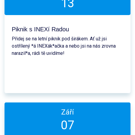
13
Piknik s INEXí Radou
Přidej se na letní piknik pod širákem. Ať už jsi
ostřílený *á INEXák*ačka a nebo jsi na nás zrovna
narazil*a, rádi tě uvidíme!
Září
07