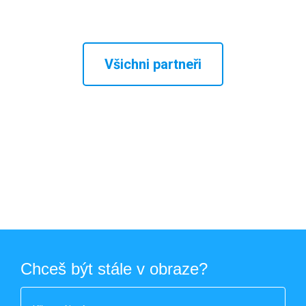
Všichni partneři
Chceš být stále v obraze?