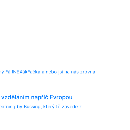
ílený *á INEXák*ačka a nebo jsi na nás zrovna
 vzděláním napříč Evropou
earning by Bussing, který tě zavede z