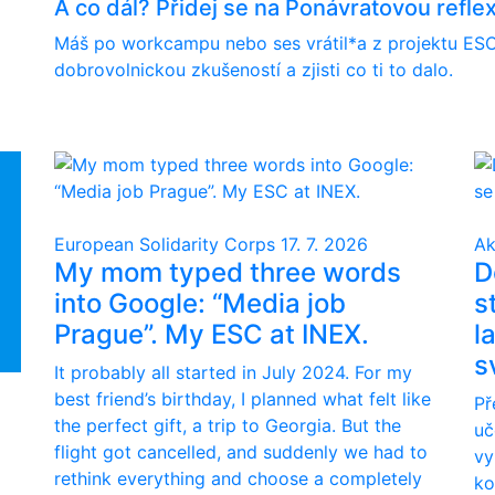
A co dál? Přidej se na Ponávratovou reflex
Máš po workcampu nebo ses vrátil*a z projektu ESC
dobrovolnickou zkušeností a zjisti co ti to dalo.
European Solidarity Corps
17. 7. 2026
Ak
My mom typed three words
D
into Google: “Media job
s
Prague”. My ESC at INEX.
l
s
It probably all started in July 2024. For my
best friend’s birthday, I planned what felt like
Př
the perfect gift, a trip to Georgia. But the
uč
flight got cancelled, and suddenly we had to
vy
rethink everything and choose a completely
ko