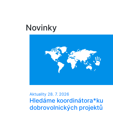
Novinky
Aktuality
28. 7. 2026
Hledáme koordinátora*ku
dobrovolnických projektů