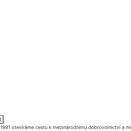
t
 1991
otevíráme cestu k
mezinárodnímu dobrovolnictví
a
me