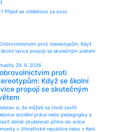
i
? Přijeď se ohlédnout za svou
tuality
29. 6. 2026
obrovolnictvím proti
tereotypům: Když se školní
avice propojí se skutečným
větem
edstav si, že můžeš na chvíli zavřít
ebnice sociální práce nebo pedagogiky a
razit sbírat zkušenosti přímo do srdce
munity v Jihoafrické republice nebo v Keni.