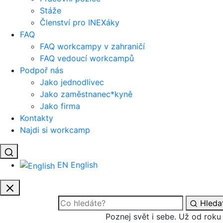
Stáže
Členství pro INEXáky
FAQ
FAQ workcampy v zahraničí
FAQ vedoucí workcampů
Podpoř nás
Jako jednodlivec
Jako zaměstnanec*kyně
Jako firma
Kontakty
Najdi si workcamp
EN
English
Hleda
Poznej svět i sebe.
Už od roku