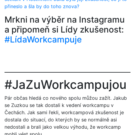
přineslo a šla by do toho znova?
Mrkni na výběr na Instagramu
a připomeň si Lídy zkušenost:
#LídaWorkcampuje
#JaZuWorkcampujou
Pár občas hledá co nového spolu můžou zažít. Jakub
se Zuzkou se tak dostali k vedení workcampu v
Čechách. Jak sami řekli, workcampová zkušenost je
dostala do situací, do kterých by se normálně asi
nedostali a brali jako velkou výhodu, že workcamp
mohli vést spolu.