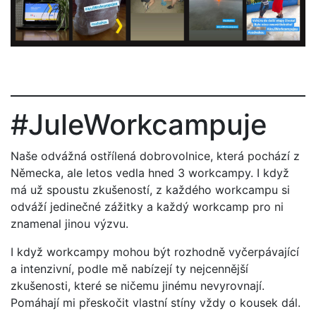
#JuleWorkcampuje
Naše odvážná ostřílená dobrovolnice, která pochází z
Německa, ale letos vedla hned 3 workcampy. I když
má už spoustu zkušeností, z každého workcampu si
odváží jedinečné zážitky a každý workcamp pro ni
znamenal jinou výzvu.
I když workcampy mohou být rozhodně vyčerpávající
a intenzivní, podle mě nabízejí ty nejcennější
zkušenosti, které se ničemu jinému nevyrovnají.
Pomáhají mi přeskočit vlastní stíny vždy o kousek dál.