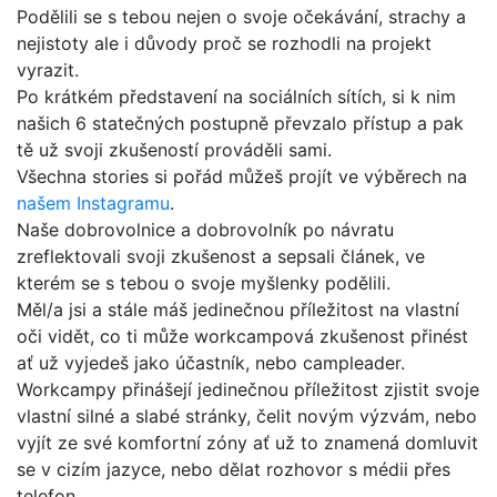
Podělili se s tebou nejen o svoje očekávání, strachy a
nejistoty ale i důvody proč se rozhodli na projekt
vyrazit.
Po krátkém představení na sociálních sítích, si k nim
našich 6 statečných postupně převzalo přístup a pak
tě už svoji zkušeností prováděli sami.
Všechna stories si pořád můžeš projít ve výběrech na
našem Instagramu
.
Naše dobrovolnice a dobrovolník po návratu
zreflektovali svoji zkušenost a sepsali článek, ve
kterém se s tebou o svoje myšlenky podělili.
Měl/a jsi a stále máš jedinečnou příležitost na vlastní
oči vidět, co ti může workcampová zkušenost přinést
ať už vyjedeš jako účastník, nebo campleader.
Workcampy přinášejí jedinečnou příležitost zjistit svoje
vlastní silné a slabé stránky, čelit novým výzvám, nebo
vyjít ze své komfortní zóny ať už to znamená domluvit
se v cizím jazyce, nebo dělat rozhovor s médii přes
telefon.