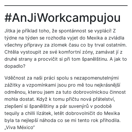
#AnJiWorkcampujou
Jitka je příklad toho, že spontánnost se vyplácí! Z
týdne na týden se rozhodla vyjet do Mexika a zvládla
všechny přípravy za zlomek času co by trval ostatním.
Chtěla vystoupit ze své komfortní zóny, zamávat jí z
druhé strany a procvičit si při tom španělštinu. A jak to
dopadlo?
Vděčnost za naši práci spolu s nezapomenutelnými
zážitky a vzpomínkami jsou pro mě tou nejkrásnější
odměnou, kterou jsem za tuto dobrovolnickou činnost
mohla dostat. Když k tomu přičtu nová přátelství,
zlepšení si španělštiny a pár suvenýrů v podobě
tequily a chilli lízátek, letět dobrovolničit do Mexika
byla ta nejlepší náhoda co se mi tento rok přihodila.
„Viva México“