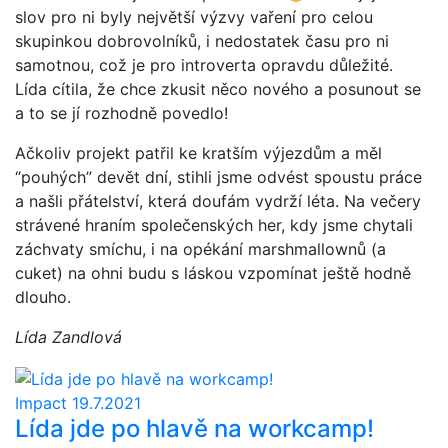
slov pro ni byly největší výzvy vaření pro celou
skupinkou dobrovolníků, i nedostatek času pro ni
samotnou, což je pro introverta opravdu důležité.
Lída cítila, že chce zkusit něco nového a posunout se
a to se jí rozhodně povedlo!
Ačkoliv projekt patřil ke kratším výjezdům a měl
“pouhých” devět dní, stihli jsme odvést spoustu práce
a našli přátelství, která doufám vydrží léta. Na večery
strávené hraním společenských her, kdy jsme chytali
záchvaty smíchu, i na opékání marshmallownů (a
cuket) na ohni budu s láskou vzpomínat ještě hodně
dlouho.
Lída Zandlová
Impact
19.7.2021
Lída jde po hlavě na workcamp!