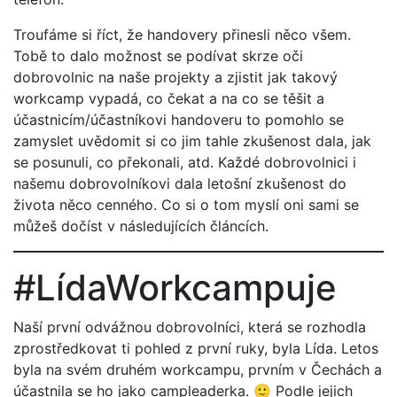
Troufáme si říct, že handovery přinesli něco všem.
Tobě to dalo možnost se podívat skrze oči
dobrovolnic na naše projekty a zjistit jak takový
workcamp vypadá, co čekat a na co se těšit a
účastnicím/účastníkovi handoveru to pomohlo se
zamyslet uvědomit si co jim tahle zkušenost dala, jak
se posunuli, co překonali, atd. Každé dobrovolnici i
našemu dobrovolníkovi dala letošní zkušenost do
života něco cenného. Co si o tom myslí oni sami se
můžeš dočíst v následujících článcích.
#LídaWorkcampuje
Naší první odvážnou dobrovolníci, která se rozhodla
zprostředkovat ti pohled z první ruky, byla Lída. Letos
byla na svém druhém workcampu, prvním v Čechách a
účastnila se ho jako campleaderka. 🙂 Podle jejich