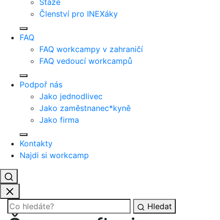
Stáže
Členství pro INEXáky
FAQ
FAQ workcampy v zahraničí
FAQ vedoucí workcampů
Podpoř nás
Jako jednodlivec
Jako zaměstnanec*kyně
Jako firma
Kontakty
Najdi si workcamp
Hledat