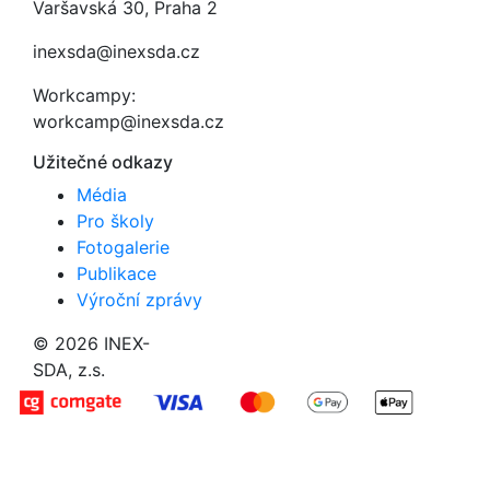
Varšavská 30, Praha 2
inexsda@inexsda.cz
Workcampy:
workcamp@inexsda.cz
Užitečné odkazy
Média
Pro školy
Fotogalerie
Publikace
Výroční zprávy
© 2026 INEX-
SDA, z.s.