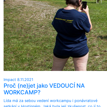
Impact
8.11.2021
Proč (ne)jet jako VEDOUCÍ NA
WORKCAMP?
Lída má za sebou vedení workcampu i ponávratové
setkání v Hostinném. Jaká byla její zkušenost, co jí to