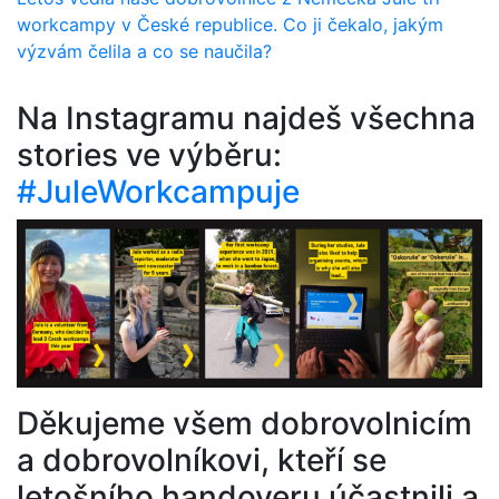
workcampy v České republice. Co ji čekalo, jakým
výzvám čelila a co se naučila?
Na Instagramu najdeš všechna
stories ve výběru:
#JuleWorkcampuje
Děkujeme všem dobrovolnicím
a dobrovolníkovi, kteří se
letošního handoveru účastnili a