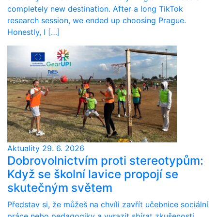
completely new destination. After a long TikTok
research session, we ended up choosing Prague.
Honestly, I […]
Aktuality
29. 6. 2026
Dobrovolnictvím proti stereotypům:
Když se školní lavice propojí se
skutečným světem
Představ si, že můžeš na chvíli zavřít učebnice sociální
práce nebo pedagogiky a vyrazit sbírat zkušenosti