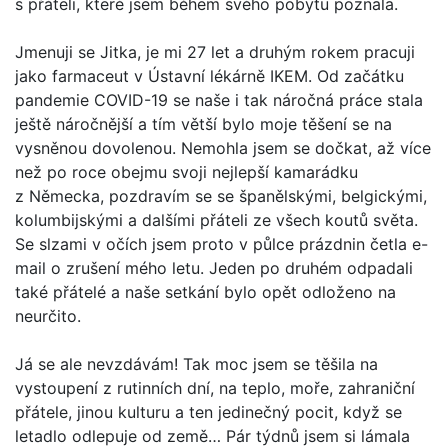
s přáteli, které jsem během svého pobytu poznala.
Jmenuji se Jitka, je mi 27 let a druhým rokem pracuji
jako farmaceut v Ústavní lékárně IKEM. Od začátku
pandemie COVID-19 se naše i tak náročná práce stala
ještě náročnější a tím větší bylo moje těšení se na
vysněnou dovolenou. Nemohla jsem se dočkat, až více
než po roce obejmu svoji nejlepší kamarádku
z Německa, pozdravím se se španělskými, belgickými,
kolumbijskými a dalšími přáteli ze všech koutů světa.
Se slzami v očích jsem proto v půlce prázdnin četla e-
mail o zrušení mého letu. Jeden po druhém odpadali
také přátelé a naše setkání bylo opět odloženo na
neurčito.
Já se ale nevzdávám! Tak moc jsem se těšila na
vystoupení z rutinních dní, na teplo, moře, zahraniční
přátele, jinou kulturu a ten jedinečný pocit, když se
letadlo odlepuje od země… Pár týdnů jsem si lámala