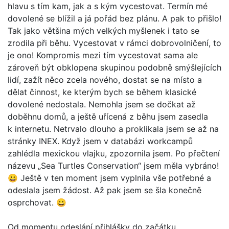
hlavu s tím kam, jak a s kým vycestovat. Termín mé
dovolené se blížil a já pořád bez plánu. A pak to přišlo!
Tak jako většina mých velkých myšlenek i tato se
zrodila při běhu. Vycestovat v rámci dobrovolničení, to
je ono! Kompromis mezi tím vycestovat sama ale
zároveň být obklopena skupinou podobně smýšlejících
lidí, zažít něco zcela nového, dostat se na místo a
dělat činnost, ke kterým bych se během klasické
dovolené nedostala. Nemohla jsem se dočkat až
doběhnu domů, a ještě uřícená z běhu jsem zasedla
k internetu. Netrvalo dlouho a proklikala jsem se až na
stránky INEX. Když jsem v databázi workcampů
zahlédla mexickou vlajku, zpozornila jsem. Po přečtení
názevu „Sea Turtles Conservation“ jsem měla vybráno!
😀 Ještě v ten moment jsem vyplnila vše potřebné a
odeslala jsem žádost. Až pak jsem se šla konečně
osprchovat. 😀
Od momentu odeslání přihlášky do začátku