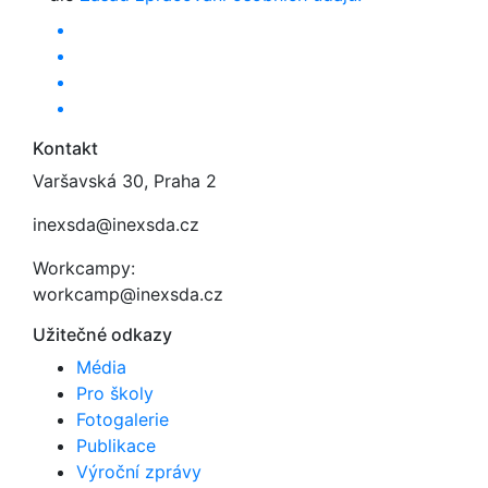
Kontakt
Varšavská 30, Praha 2
inexsda@inexsda.cz
Workcampy:
workcamp@inexsda.cz
Užitečné odkazy
Média
Pro školy
Fotogalerie
Publikace
Výroční zprávy