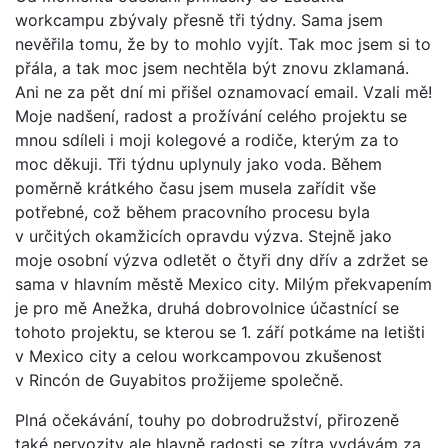
workcampu zbývaly přesně tři týdny. Sama jsem
nevěřila tomu, že by to mohlo vyjít. Tak moc jsem si to
přála, a tak moc jsem nechtěla být znovu zklamaná.
Ani ne za pět dní mi přišel oznamovací email. Vzali mě!
Moje nadšení, radost a prožívání celého projektu se
mnou sdíleli i moji kolegové a rodiče, kterým za to
moc děkuji. Tři týdnu uplynuly jako voda. Během
poměrně krátkého času jsem musela zařídit vše
potřebné, což během pracovního procesu byla
v určitých okamžicích opravdu výzva. Stejně jako
moje osobní výzva odletět o čtyři dny dřív a zdržet se
sama v hlavním městě Mexico city. Milým překvapením
je pro mě Anežka, druhá dobrovolnice účastnící se
tohoto projektu, se kterou se 1. září potkáme na letišti
v Mexico city a celou workcampovou zkušenost
v Rincón de Guyabitos prožijeme společně.
Plná očekávání, touhy po dobrodružství, přirozeně
také nervozity ale hlavně radosti se zítra vydávám za