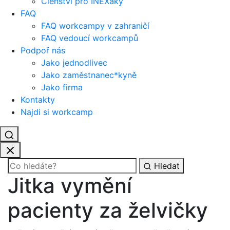
Členství pro INEXáky
FAQ
FAQ workcampy v zahraničí
FAQ vedoucí workcampů
Podpoř nás
Jako jednodlivec
Jako zaměstnanec*kyně
Jako firma
Kontakty
Najdi si workcamp
Hledat
Jitka vymění
pacienty za želvičky