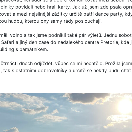
olníky povídali nebo hráli karty. Jak už jsem zde psala o
ovat a mezi nejsilnější zážitky určitě patří dance party, kd
ckou hudbu, kterou ony samy rády poslouchají.
ěli volno a tak jsme podnikli také pár výletů. Jednu sobotu
 Safari a jiný den zase do nedalekého centra Pretorie, kde 
building s památníkem.
čtrnácti dnech odjíždět, vůbec se mi nechtělo. Prožila jse
i, tak s ostatními dobrovolníky a určitě se někdy budu chtít