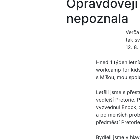
Opravdověji 
nepoznala
Verča 
tak sv
12. 8
Hned 1 týden letní
workcamp for kids
s Míšou, mou spol
Letěli jsme s přes
vedlejší Pretorie. 
vyzvednul Enock, 
a po menších prob
předměstí Pretori
Bydleli jsme v hla