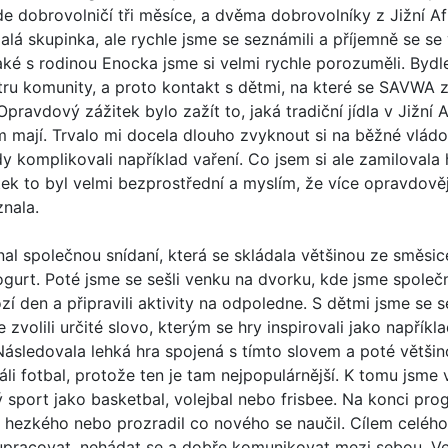
de dobrovolničí tři měsíce, a dvěma dobrovolníky z Jižní A
alá skupinka, ale rychle jsme se seznámili a příjemně se se
ké s rodinou Enocka jsme si velmi rychle porozuměli. Bydl
ru komunity, a proto kontakt s dětmi, na které se SAVWA z
pravdový zážitek bylo zažít to, jaká tradiční jídla v Jižní A
tam mají. Trvalo mi docela dlouho zvyknout si na běžné vlád
y komplikovali například vaření. Co jsem si ale zamilovala 
itek to byl velmi bezprostřední a myslím, že více opravdověji
nala.
nal společnou snídaní, která se skládala většinou ze směs
ogurt. Poté jsme se sešli venku na dvorku, kde jsme společn
zí den a připravili aktivity na odpoledne. S dětmi jsme se s
zvolili určité slovo, kterým se hry inspirovali jako napříkl
ásledovala lehká hra spojená s tímto slovem a poté většin
li fotbal, protože ten je tam nejpopulárnější. K tomu jsme 
ý sport jako basketbal, volejbal nebo frisbee. Na konci p
 hezkého nebo prozradil co nového se naučil. Cílem celéh
lupracovat, nehádat se a dobře komunikovat mezi sebou. Ve