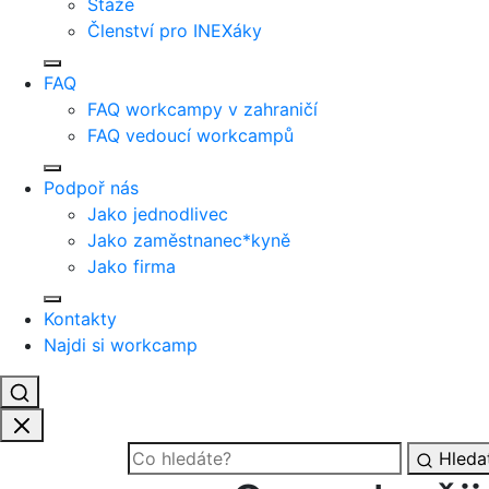
Stáže
Členství pro INEXáky
FAQ
FAQ workcampy v zahraničí
FAQ vedoucí workcampů
Podpoř nás
Jako jednodlivec
Jako zaměstnanec*kyně
Jako firma
Kontakty
Najdi si workcamp
Hleda