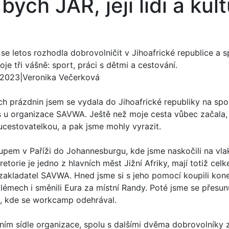
bych JAR, její lidi a kul
se letos rozhodla dobrovolničit v Jihoafrické republice a s
oje tři vášně: sport, práci s dětmi a cestování.
. 2023
|
Veronika Večerková
ch prázdnin jsem se vydala do Jihoafrické republiky na sp
 u organizace SAVWA. Ještě než moje cesta vůbec začala,
ucestovatelkou, a pak jsme mohly vyrazit.
tupem v Paříži do Johannesburgu, kde jsme naskočili na vlak
Pretorie je jedno z hlavních měst Jižní Afriky, mají totiž cel
zakladatel SAVWA. Hned jsme si s jeho pomocí koupili kon
lémech i směnili Eura za místní Randy. Poté jsme se přesun
e, kde se workcamp odehrával.
vním sídle organizace, spolu s dalšími dvěma dobrovolníky z