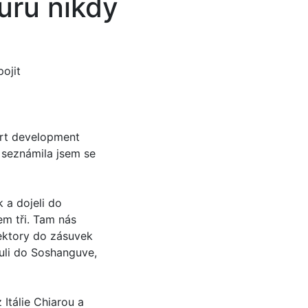
turu nikdy
pojit
ort development
 seznámila jsem se
 a dojeli do
kem tři. Tam nás
ektory do zásuvek
uli do Soshanguve,
 Itálie Chiarou a