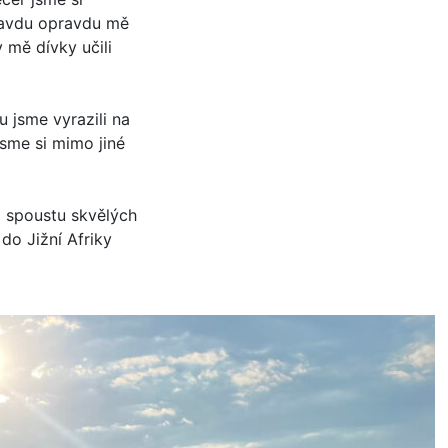
pravdu opravdu mě
y mě dívky učili
 jsme vyrazili na
jsme si mimo jiné
m spoustu skvělých
 do Jižní Afriky