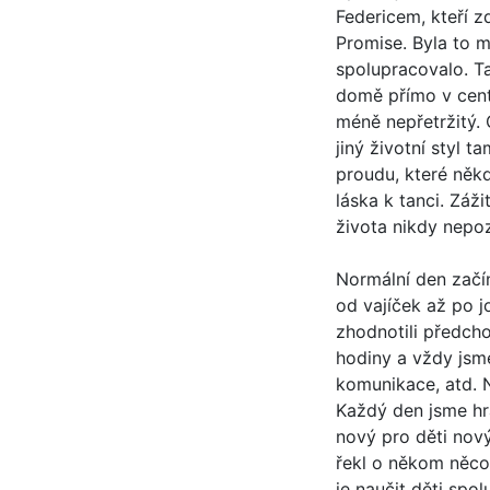
Federicem, kteří z
Promise. Byla to m
spolupracovalo. Ta
domě přímo v cent
méně nepřetržitý. O
jiný životní styl 
proudu, které někd
láska k tanci. Záž
života nikdy nepoz
Normální den začí
od vajíček až po j
zhodnotili předcho
hodiny a vždy jsme 
komunikace, atd. N
Každý den jsme hrá
nový pro děti nov
řekl o někom něco
je naučit děti spo