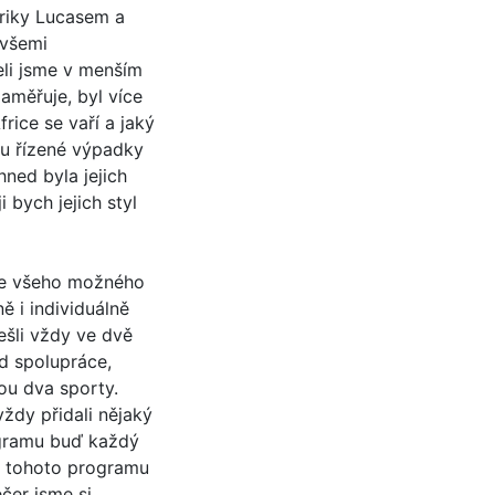
friky Lucasem a
 všemi
eli jsme v menším
aměřuje, byl více
frice se vaří a jaký
ou řízené výpadky
hned byla jejich
 bych jejich styl
ice všeho možného
ě i individuálně
ešli vždy ve dvě
ad spolupráce,
ou dva sporty.
vždy přidali nějaký
rogramu buď každý
o tohoto programu
čer jsme si