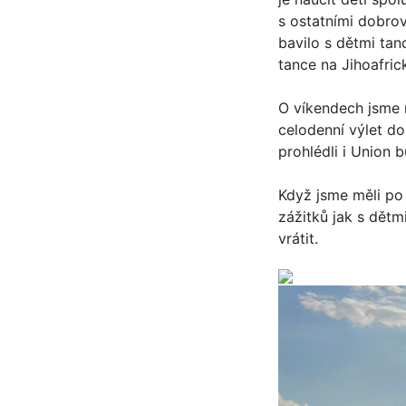
s ostatními dobrov
bavilo s dětmi tanc
tance na Jihoafri
O víkendech jsme m
celodenní výlet do
prohlédli i Union 
Když jsme měli po 
zážitků jak s dětm
vrátit.