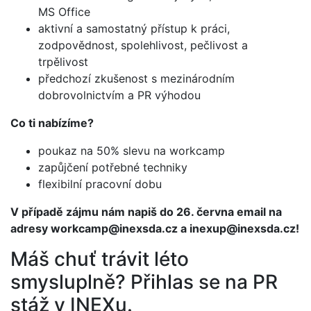
MS Office
aktivní a samostatný přístup k práci,
zodpovědnost, spolehlivost, pečlivost a
trpělivost
předchozí zkušenost s mezinárodním
dobrovolnictvím a PR výhodou
Co ti nabízíme?
poukaz na 50% slevu na workcamp
zapůjčení potřebné techniky
flexibilní pracovní dobu
V případě zájmu nám napiš do 26. června email na
adresy workcamp@inexsda.cz a inexup@inexsda.cz!
Máš chuť trávit léto
smysluplně? Přihlas se na PR
stáž v INEXu.