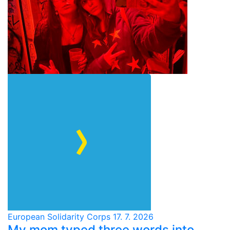
European Solidarity Corps
17. 7. 2026
My mom typed three words into