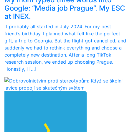
Google: “Media job Prague”. My ESC
at INEX.
It probably all started in July 2024. For my best
friend’s birthday, I planned what felt like the perfect
gift, a trip to Georgia. But the flight got cancelled, and
suddenly we had to rethink everything and choose a
completely new destination. After a long TikTok
research session, we ended up choosing Prague.
Honestly, I […]