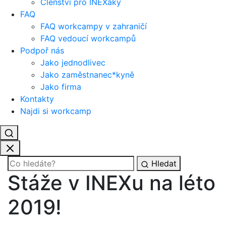
Členství pro INEXáky
FAQ
FAQ workcampy v zahraničí
FAQ vedoucí workcampů
Podpoř nás
Jako jednodlivec
Jako zaměstnanec*kyně
Jako firma
Kontakty
Najdi si workcamp
Hledat
Stáže v INEXu na léto
2019!