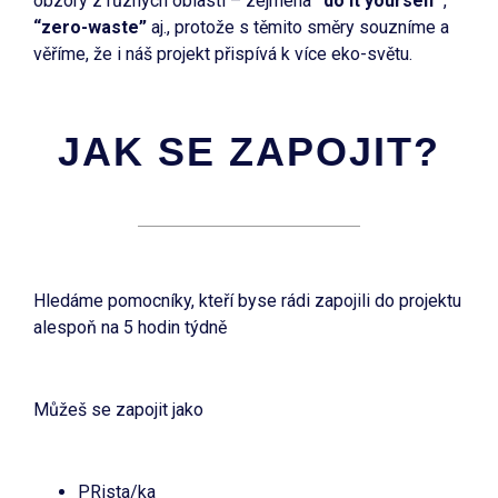
obzory z různých oblastí – zejména
“do it yourself”
,
“zero-waste”
aj., protože s těmito směry souzníme a
věříme, že i náš projekt přispívá k více eko-světu.
JAK SE ZAPOJIT?
Hledáme pomocníky, kteří byse rádi zapojili do projektu
alespoň na 5 hodin týdně
Můžeš se zapojit jako
PRista/ka