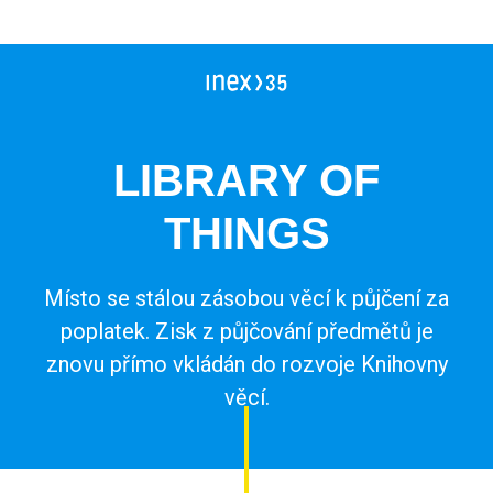
Vedoucí workcampu
Workcampy v Česku
Evropský sbor solidarity
Pracovní pozice
LIBRARY OF
Dlouhodobé projekty
Stáže
FAQ workcampy v zahraničí
THINGS
Školení
Členství pro INEXáky
FAQ vedoucí workcampů
Jako jednodlivec
Místo se stálou zásobou věcí k půjčení za
poplatek. Zisk z půjčování předmětů je
Jako zaměstnanec*kyně
znovu přímo vkládán do rozvoje Knihovny
Jako firma
věcí.