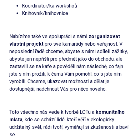
Koordinátor/ka workshoů
Knihovník/knihovnice
Nabízíme také ve spolupráci s námi
zorganizovat
vlastní projekt
pro své kamarády nebo veřejnost. V
neposlední řadě chceme, abyste s námi sdíleli zážitky,
abyste jen nepřišli pro předmět jako do obchodu, ale
zastavili se na kafe a pověděli nám následně, co fajn
jste s ním prožili, k čemu Vám pomohl, co s jste ním
vyrobili. Chceme, ukazovat možnosti a dělat je
dostupnější, nadchnout Vás pro něco nového.
Toto všechno nás vede k tvorbě LOTu a
komunitního
místa
, kde se schází lidé, kteří věří v ekologicky
udržitelný svět, rádi tvoří, vyměňují si zkušenosti a baví
se.