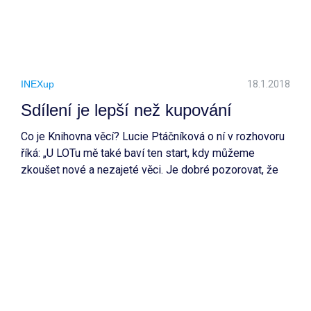
INEXup
18.1.2018
Sdílení je lepší než kupování
Co je Knihovna věcí? Lucie Ptáčníková o ní v rozhovoru
říká: „U LOTu mě také baví ten start, kdy můžeme
zkoušet nové a nezajeté věci. Je dobré pozorovat, že
naše činnost může mít pozitivní sociální dopad, a stojí
to za to, i kdybychom pomohli jen pár lidem.