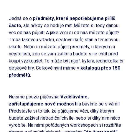
Jedná se o
předměty, které nepotřebujeme příliš
často
, ale někdy se hodí je mít. Můžete si tedy danou
věc od nás půjčit! A jaké věci si od nás můžete půjčit?
Třeba takovou vrtačku, cestovní kufr, stan a tenisovou
raketu. Nebo si můžete půjčit předměty, u kterých si
nejste jisti, zda se vám zalíbí a budete si je chtít před
koupí vyzkoušet. To může být např. kytara, jednokolka či
deskové hry. Celkově nyní máme v
katalogu přes 150
předmětů
.
Nejsme pouze půjčovna.
Vzděláváme,
zpřístupňujeme nové možnosti
a bavíme se s vámi!
Představte si to tak, že půjčujeme věci, díky kterým
budete zažívat netradiční chvíle, nebo si díky nim něco
vyrobíte. Na námi pořádaných workshopech si rozšíříte