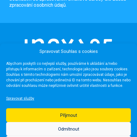
zpracování osobních údajů.
Spravovat Souhlas s cookies
Abychom poskytli co nejlepší služby, používáme k ukládání a/nebo
přístupu k informacím o zařízení, technologie jako jsou soubory cookies.
Souhlas s těmito technologiemi nám umožní zpracovávat údaje, jako je
chování při procházení nebo jedinečná ID na tomto webu. Nesouhlas nebo
odvolání souhlasu může nepříznivě ovlivnit určité vlastnosti a funkce.
Užitečné odkazy
Spravovat služby
Média
Pro školy
Příjmout
Fotogalerie
Publikace
Odmítnout