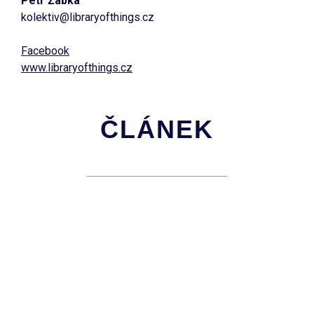
Petr Žabka
kolektiv@libraryofthings.cz
Facebook
www.libraryofthings.cz
ČLÁNEK