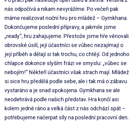
nás odpočívá a nikam nevyrážíme. Po večeři pak
máme realizovat noční hru pro mládež – Gymkhana.
Dokončujeme poslední přípravy, a jakmile jsme
„ready“, hru zahajujeme. Přestože jsme hře věnovali
obrovské úsilí, její účastníci se vůbec nezajímají o
její příběh a dělají si tak trochu, co chtějí. Od jednoho
chlapce dokonce slyším frázi ve smyslu: „vůbec se
nebojím!“ Někteří účastníci však strach mají. Mládež
si sice hru předělá podle sebe, ale i tak má o zábavu
vystaráno a je snad spokojena. Gymkhana se ale
neodehrává podle našich představ. Hra končí asi
kolem jedné ráno a velká část z nás odchází spát –
potřebujeme načerpat síly na poslední pracovní den.