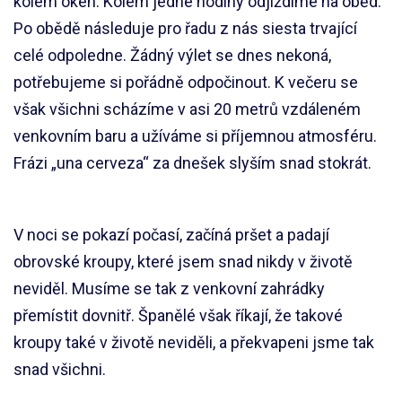
kolem oken. Kolem jedné hodiny odjíždíme na oběd.
Po obědě následuje pro řadu z nás siesta trvající
celé odpoledne. Žádný výlet se dnes nekoná,
potřebujeme si pořádně odpočinout. K večeru se
však všichni scházíme v asi 20 metrů vzdáleném
venkovním baru a užíváme si příjemnou atmosféru.
Frázi „una cerveza“ za dnešek slyším snad stokrát.
V noci se pokazí počasí, začíná pršet a padají
obrovské kroupy, které jsem snad nikdy v životě
neviděl. Musíme se tak z venkovní zahrádky
přemístit dovnitř. Španělé však říkají, že takové
kroupy také v životě neviděli, a překvapeni jsme tak
snad všichni.