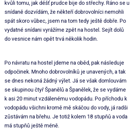
kvůli tomu, jak déšť prudce bije do střechy. Ráno se u
snídaně dozvídám, že někteří dobrovolníci nemohli
spát skoro vůbec, jsem na tom tedy ještě dobře. Po
vydatné snídani vyrážíme zpět na hostel. Sejít dolů
do vesnice nám opět trvá několik hodin.
Po návratu na hostel jdeme na oběd, pak následuje
odpočinek. Mnoho dobrovolníků je unavených, a tak
se dnes nekoná žádný výlet. Já se však domlouvám
se skupinou čtyř Španělů a Španělek, že se vydáme
k asi 20 minut vzdálenému vodopádu. Po příchodu k
vodopádu všichni kromě mě skáčou do vody, já radši
zůstávám na břehu. Je totiž kolem 18 stupňů a voda
má stupňů ještě méně.