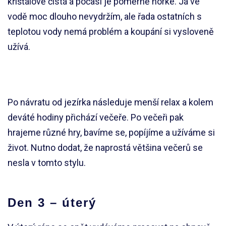
křišťálově čistá a počasí je poměrně horké. Já ve
vodě moc dlouho nevydržím, ale řada ostatních s
teplotou vody nemá problém a koupání si vysloveně
užívá.
Po návratu od jezírka následuje menší relax a kolem
deváté hodiny přichází večeře. Po večeři pak
hrajeme různé hry, bavíme se, popíjíme a užíváme si
život. Nutno dodat, že naprostá většina večerů se
nesla v tomto stylu.
Den 3 – úterý