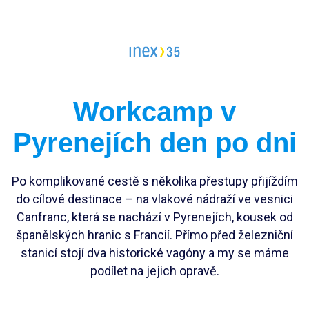
Vedoucí workcampu
Workcampy v Česku
Evropský sbor solidarity
Pracovní pozice
Workcamp v
Dlouhodobé projekty
Stáže
Pyrenejích den po dni
FAQ workcampy v zahraničí
Školení
Členství pro INEXáky
FAQ vedoucí workcampů
Jako jednodlivec
Po komplikované cestě s několika přestupy přijíždím
do cílové destinace – na vlakové nádraží ve vesnici
Jako zaměstnanec*kyně
Canfranc, která se nachází v Pyrenejích, kousek od
španělských hranic s Francií. Přímo před železniční
Jako firma
stanicí stojí dva historické vagóny a my se máme
podílet na jejich opravě.