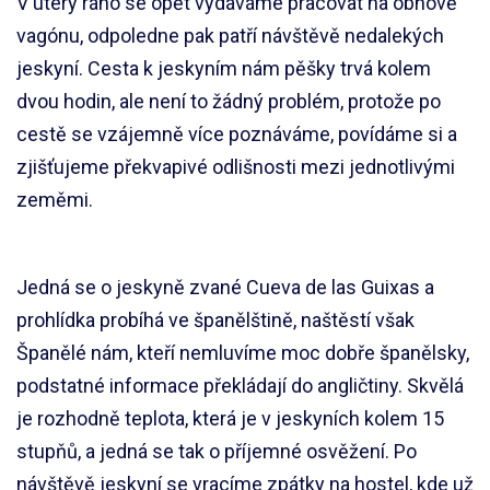
V úterý ráno se opět vydáváme pracovat na obnově
vagónu, odpoledne pak patří návštěvě nedalekých
jeskyní. Cesta k jeskyním nám pěšky trvá kolem
dvou hodin, ale není to žádný problém, protože po
cestě se vzájemně více poznáváme, povídáme si a
zjišťujeme překvapivé odlišnosti mezi jednotlivými
zeměmi.
Jedná se o jeskyně zvané Cueva de las Guixas a
prohlídka probíhá ve španělštině, naštěstí však
Španělé nám, kteří nemluvíme moc dobře španělsky,
podstatné informace překládají do angličtiny. Skvělá
je rozhodně teplota, která je v jeskyních kolem 15
stupňů, a jedná se tak o příjemné osvěžení. Po
návštěvě jeskyní se vracíme zpátky na hostel, kde už