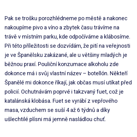
Pak se trošku porozhlédneme po městě a nakonec
nakoupíme pivo a víno a zbytek času trávíme na
trávě v místním parku, kde odpočíváme a klábosíme.
Při této příležitosti se dozvídám, že pití na veřejnosti
je ve Španělsku zakázané, ale u většiny mladých je
běžnou praxí. Pouliční konzumace alkoholu zde
dokonce má i svůj vlastní název – botellón. Někteří
Španělé mi dokonce říkají, jak občas musí utíkat před
policií. Ochutnávám poprvé i takzvaný fuet, což je
katalánská klobása. Fuet se vyrábí z vepřového
masa, vzduchem se suší 4 až 6 týdnů a díky
ušlechtilé plísni má jemně nasládlou chuť.