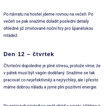
Po návratu na hostel jdeme rovnou na večeři. Po
večeři se pak snažíme doladit poslední detaily
ohledně již zmiňované noční hry pro španělskou
mládež.
Den 12 – čtvrtek
Čtvrteční dopoledne je plné stresu, protože víme, že
v pátek musí být vagón dodělaný. Snažíme se tak
pracovat co nejefektivněji a nejrychleji, ale i přesto
máme dobrou náladu a jsme plni pozitivní energie.
Po práci pak následuje opět oběd a siesta. Většina z