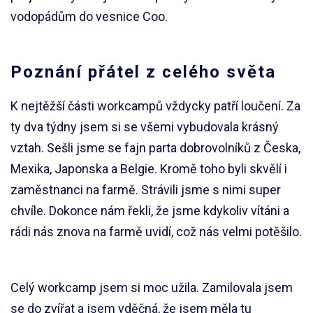
vodopádům do vesnice Coo.
Poznání přátel z celého světa
K nejtěžší části workcampů vždycky patří loučení. Za
ty dva týdny jsem si se všemi vybudovala krásný
vztah. Sešli jsme se fajn parta dobrovolníků z Česka,
Mexika, Japonska a Belgie. Kromě toho byli skvělí i
zaměstnanci na farmě. Strávili jsme s nimi super
chvíle. Dokonce nám řekli, že jsme kdykoliv vítáni a
rádi nás znova na farmě uvidí, což nás velmi potěšilo.
Celý workcamp jsem si moc užila. Zamilovala jsem
se do zvířat a jsem vděčná, že jsem měla tu