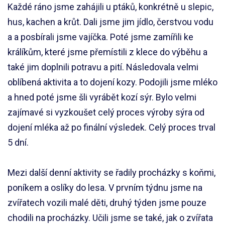
Každé ráno jsme zahájili u ptáků, konkrétně u slepic,
hus, kachen a krůt. Dali jsme jim jídlo, čerstvou vodu
a a posbírali jsme vajíčka. Poté jsme zamířili ke
králíkům, které jsme přemístili z klece do výběhu a
také jim doplnili potravu a pití. Následovala velmi
oblíbená aktivita a to dojení kozy. Podojili jsme mléko
a hned poté jsme šli vyrábět kozí sýr. Bylo velmi
zajímavé si vyzkoušet celý proces výroby sýra od
dojení mléka až po finální výsledek. Celý proces trval
5 dní.
Mezi další denní aktivity se řadily procházky s koňmi,
poníkem a oslíky do lesa. V prvním týdnu jsme na
zvířatech vozili malé děti, druhý týden jsme pouze
chodili na procházky. Učili jsme se také, jak o zvířata