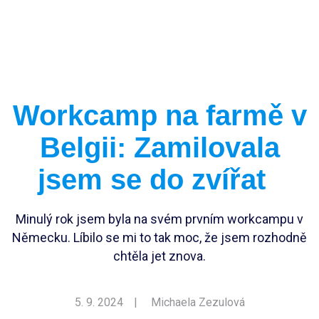
Vedoucí workcampu
Workcampy v Česku
Evropský sbor solidarity
Pracovní pozice
Workcamp na farmě v
Dlouhodobé projekty
Stáže
Belgii: Zamilovala
FAQ workcampy v zahraničí
Školení
Členství pro INEXáky
jsem se do zvířat
FAQ vedoucí workcampů
Jako jednodlivec
Jako zaměstnanec*kyně
Minulý rok jsem byla na svém prvním workcampu v
Německu. Líbilo se mi to tak moc, že jsem rozhodně
Jako firma
chtěla jet znova.
5. 9. 2024
|
Michaela Zezulová