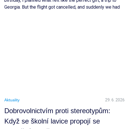
birthday, I planned what felt like the perfect gift, a trip to
Georgia. But the flight got cancelled, and suddenly we had
to rethink everything and choose a completely new
destination. After a long TikTok research session, we ended
up choosing Prague. Honestly, I […]
Aktuality
29. 6. 2026
Dobrovolnictvím proti stereotypům:
Když se školní lavice propojí se