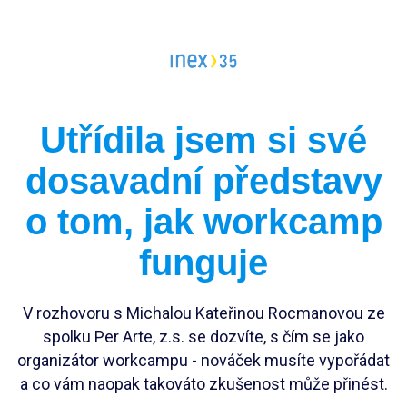
Vedoucí workcampu
Workcampy v Česku
Evropský sbor solidarity
Pracovní pozice
Utřídila jsem si své
Dlouhodobé projekty
Stáže
dosavadní představy
FAQ workcampy v zahraničí
Školení
Členství pro INEXáky
o tom, jak workcamp
FAQ vedoucí workcampů
Jako jednodlivec
funguje
Jako zaměstnanec*kyně
Jako firma
V rozhovoru s Michalou Kateřinou Rocmanovou ze
spolku Per Arte, z.s. se dozvíte, s čím se jako
organizátor workcampu - nováček musíte vypořádat
a co vám naopak takováto zkušenost může přinést.