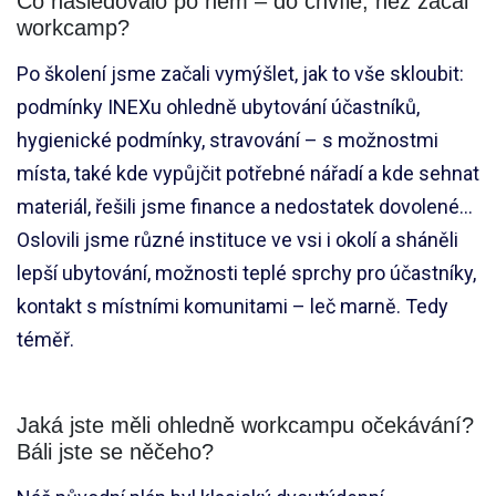
Co následovalo po něm – do chvíle, než začal
workcamp?
Po školení jsme začali vymýšlet, jak to vše skloubit:
podmínky INEXu ohledně ubytování účastníků,
hygienické podmínky, stravování – s možnostmi
místa, také kde vypůjčit potřebné nářadí a kde sehnat
materiál, řešili jsme finance a nedostatek dovolené…
Oslovili jsme různé instituce ve vsi i okolí a sháněli
lepší ubytování, možnosti teplé sprchy pro účastníky,
kontakt s místními komunitami – leč marně. Tedy
téměř.
Jaká jste měli ohledně workcampu očekávání?
Báli jste se něčeho?