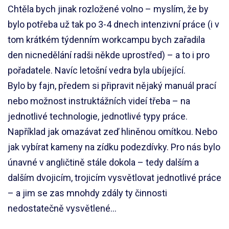
Chtěla bych jinak rozložené volno – myslím, že by
bylo potřeba už tak po 3-4 dnech intenzivní práce (i v
tom krátkém týdenním workcampu bych zařadila
den nicnedělání radši někde uprostřed) – a to i pro
pořadatele. Navíc letošní vedra byla ubíjející.
Bylo by fajn, předem si připravit nějaký manuál prací
nebo možnost instruktážních videí třeba – na
jednotlivé technologie, jednotlivé typy práce.
Například jak omazávat zeď hliněnou omítkou. Nebo
jak vybírat kameny na zídku podezdívky. Pro nás bylo
únavné v angličtině stále dokola – tedy dalším a
dalším dvojicím, trojicím vysvětlovat jednotlivé práce
– a jim se zas mnohdy zdály ty činnosti
nedostatečně vysvětlené…