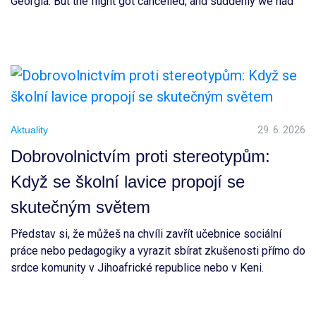
Georgia. But the flight got cancelled, and suddenly we had
to rethink everything and choose a completely new
destination. After a long TikTok research session, we ended
up choosing Prague. Honestly, I […]
Aktuality
29. 6. 2026
Dobrovolnictvím proti stereotypům:
Když se školní lavice propojí se
skutečným světem
Představ si, že můžeš na chvíli zavřít učebnice sociální
práce nebo pedagogiky a vyrazit sbírat zkušenosti přímo do
srdce komunity v Jihoafrické republice nebo v Keni.