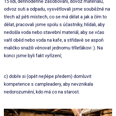
15 lidí, dennodenně zásobování, dovoz materiálu,
odvoz suti a odpadu, vysvětlovali jsme souběžně na
třech až pěti místech, co se má dělat a jak a čím to
dělat, pracovali jsme spolu s účastníky, hlídali, aby
nedošla voda nebo stavební materiál, aby se včas
vařil oběd nebo voda na kafe, a střídavě se aspoň
maličko snažili věnovat jednomu tříleťákovi :). Na
konci jsme byli fakt vyřízení;
c) dobře si (opět nejlépe předem) domluvit
kompetence s campleadery, aby nevznikala
nedorozumění, kdo má co na starost.