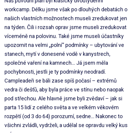
Náš původní plán byl klasický dvoutýdenní
workcamp. Délku jsme však po dlouhých debatách o
našich vlastních možnostech museli zredukovat jen
na týden. Čili i rozsah oprav jsme museli zredukovat
víceméně na polovinu. Také jsme museli účastníky
upozornit na velmi „polní“ podmínky – ubytování ve
stanech, mytí v donesené vodě v kanystrech,
společné vaření na kamnech… Já jsem měla
pochybnosti, jestli je ty podmínky neodradí.
Campleadeři se báli zase spíš počasí – extrémů
vedra či dešťů, aby byla práce ve stínu nebo naopak
pod střechou. Ale hlavně jsme byli zvědaví – jak si
parta 15 lidí z celého světa a ve velkém věkovém
rozpětí (od 3 do 64) porozumí, sedne… Nakonec to
všichni zvládli, vydrželi, a udělal se opravdu velký kus