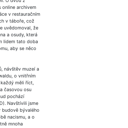
li. O dvou z
s online archivem
áce v restauračním
h v táboře, což
tře uvědomoval, že
éna a osudy, která
m lidem tato doba
tomu, aby se něco
, návštěv muzeí a
aldu, o vnitřním
každý měli říct,
na časovou osu
dkud pochází
D). Navštívili jsme
 v budově bývalého
obě nacismu, a o
četně mnoha