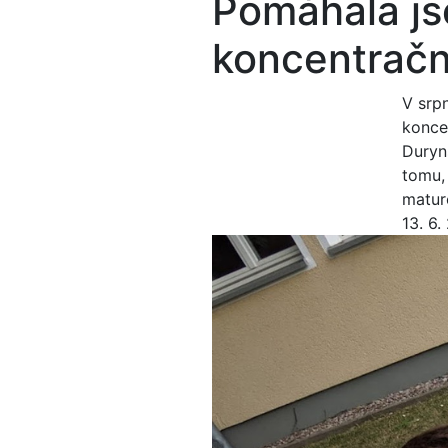
Pomáhala j
koncentračn
V srp
konce
Duryn
tomu,
maturo
13. 6.