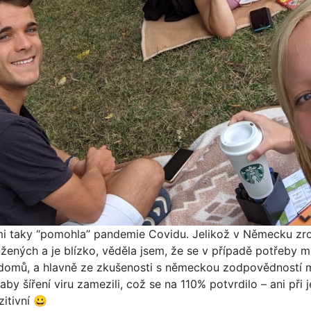
 taky “pomohla” pandemie Covidu. Jelikož v Německu zro
žených a je blízko, věděla jsem, že se v případě potřeby
domů, a hlavně ze zkušenosti s německou zodpovědností mi
 aby šíření viru zamezili, což se na 110% potvrdilo – ani při
zitivní 😀