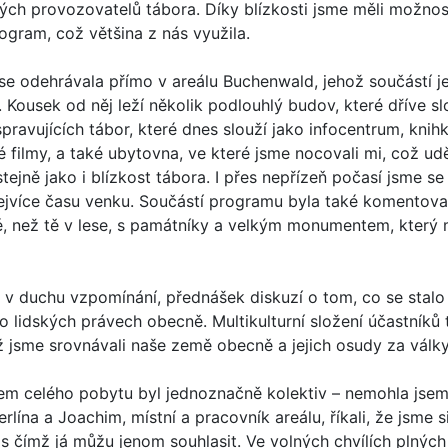
kých provozovatelů tábora. Díky blízkosti jsme měli možnos
ogram, což většina z nás využila.
e odehrávala přímo v areálu Buchenwald, jehož součástí je 
Kousek od něj leží několik podlouhlý budov, které dříve sl
ravujících tábor, které dnes slouží jako infocentrum, knihk
é filmy, a také ubytovna, ve které jsme nocovali mi, což udě
tejně jako i blízkost tábora. I přes nepřízeň počasí jsme se 
nejvíce času venku. Součástí programu byla také komentova
é, než tě v lese, s památníky a velkým monumentem, který 
 v duchu vzpomínání, přednášek diskuzí o tom, co se stalo 
 lidských právech obecně. Multikulturní složení účastníků 
yž jsme srovnávali naše země obecně a jejich osudy za válk
m celého pobytu byl jednoznačně kolektiv – nemohla jsem si
rlína a Joachim, místní a pracovník areálu, říkali, že jsme s
i, s čímž já můžu jenom souhlasit. Ve volných chvílích plných