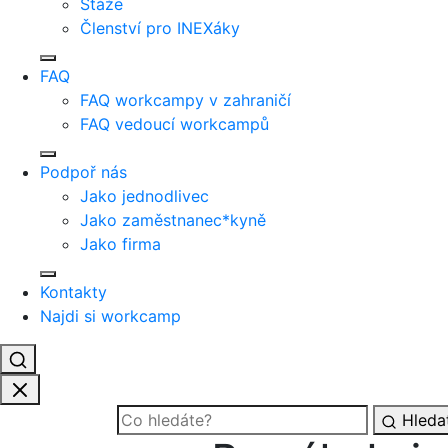
Stáže
Členství pro INEXáky
FAQ
FAQ workcampy v zahraničí
FAQ vedoucí workcampů
Podpoř nás
Jako jednodlivec
Jako zaměstnanec*kyně
Jako firma
Kontakty
Najdi si workcamp
Hleda