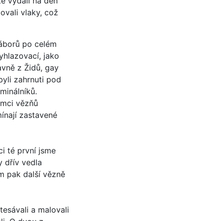
ké vydali na den
ovali vlaky, což
táborů po celém
yhlazovací, jako
avně z Židů, gay
byli zahrnuti pod
minálníků.
rámci vězňů
mínají zastavené
i té první jsme
 dřív vedla
m pak další vězně
tesávali a malovali