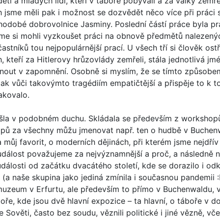
tí a mladých lidí, kteří v táboře pobývali a za války zemře
 jsme měli pak i možnost se dozvědět něco více při práci 
odobé dobrovolnice Jasminy. Poslední částí práce byla pr
me si mohli vyzkoušet práci na obnově předmětů nalezenýc
častníků tou nejpopulárnější prací. U všech tří si člověk os
, kteří za Hitlerovy hrůzovlády zemřeli, stála jednotlivá jm
dnout v zapomnění. Osobně si myslím, že se tímto způsobe
u pak vůči takovýmto tragédiím empatičtější a přispěje to k 
akovalo.
ešla v podobném duchu. Skládala se především z workshopů
opů za všechny můžu jmenovat např. ten o hudbě v Buchenw
 můj favorit, o moderních dějinách, při kterém jsme nejdřív 
 událost považujeme za nejvýznamnější a proč, a následně 
 události od začátku dvacátého století, kde se dorazilo i o
i (a naše skupina jako jediná zmínila i současnou pandemii :
 muzeum v Erfurtu, ale především to přímo v Buchenwaldu,
oře, kde jsou dvě hlavní expozice – ta hlavní, o táboře v d
Sověti, často bez soudu, věznili politické i jiné vězně, v