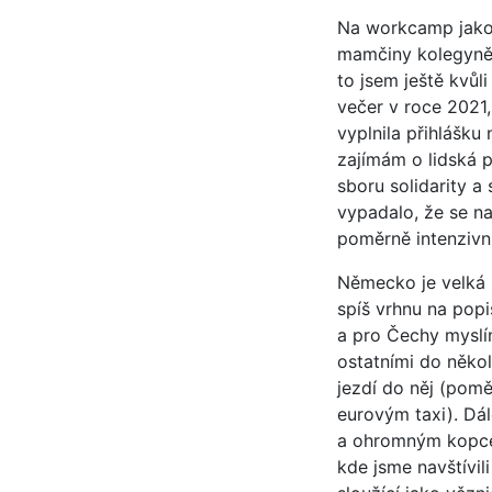
Na workcamp jako 
mamčiny kolegyně 
to jsem ještě kvůl
večer v roce 2021
vyplnila přihlášk
zajímám o lidská p
sboru solidarity 
vypadalo, že se n
poměrně intenzivní
Německo je velká 
spíš vrhnu na popi
a pro Čechy myslím
ostatními do někol
jezdí do něj (pomě
eurovým taxi). Dál
a ohromným kopce
kde jsme navštívi