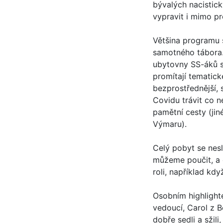
bývalých nacistic
vypravit i mimo pr
Většina programu s
samotného tábora. 
ubytovny SS-áků sp
promítají tematick
bezprostřednější, s
Covidu trávit co 
pamětní cesty (jin
Výmaru).
Celý pobyt se nesl
můžeme poučit, a o
roli, například kd
Osobním highlighte
vedoucí, Carol z Be
dobře sedli a sžil