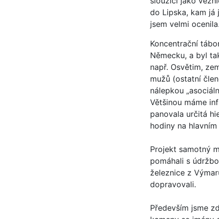
sloužící jako vězn
do Lipska, kam já 
jsem velmi ocenila
Koncentrační tábo
Německu, a byl tak
např. Osvětim, zem
mužů (ostatní člen
nálepkou „asociáln
Většinou máme info
panovala určitá hi
hodiny na hlavní
Projekt samotný mě
pomáhali s údržbo
železnice z Výmar
dopravovali.
Především jsme zde