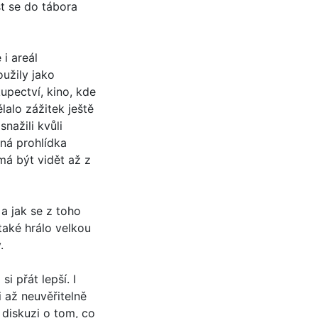
t se do tábora
i areál
oužily jako
upectví, kino, kde
lalo zážitek ještě
snažili kvůli
ná prohlídka
má být vidět až z
a jak se z toho
také hrálo velkou
y.
 přát lepší. I
i až neuvěřitelně
 diskuzi o tom, co