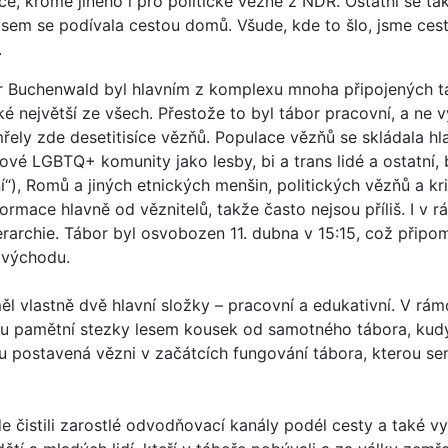
ice, kromě jiného i pro politické vězně z NDR. Ostatní se ta
jsem se podívala cestou domů. Všude, kde to šlo, jsme cest
.
r Buchenwald byl hlavním z komplexu mnoha připojených 
é největší ze všech. Přestože to byl tábor pracovní, a ne v
řely zde desetitisíce vězňů. Populace vězňů se skládala hl
ové LGBTQ+ komunity jako lesby, bi a trans lidé a ostatní, 
í“), Romů a jiných etnických menšin, politických vězňů a kri
rmace hlavně od věznitelů, takže často nejsou příliš. I v 
erarchie. Tábor byl osvobozen 11. dubna v 15:15, což připo
m východu.
l vlastně dvě hlavní složky – pracovní a edukativní. V rámc
u pamětní stezky lesem kousek od samotného tábora, kudy
u postavená vězni v začátcích fungování tábora, kterou se
 čistili zarostlé odvodňovací kanály podél cesty a také vy