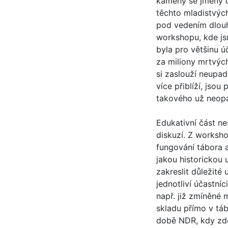
kameny se jmény dě
těchto mladistvých
pod vedením dlouh
workshopu, kde js
byla pro většinu ú
za miliony mrtvých
si zaslouží neupa
více přiblíží, jso
takového už neop
Edukativní část n
diskuzí. Z worksh
fungování tábora a
jakou historickou
zakreslit důležité
jednotliví účastníc
např. již zmíněné
skladu přímo v táb
době NDR, kdy zde 