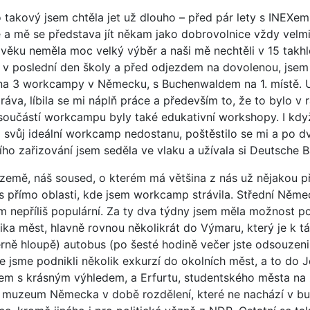
takový jsem chtěla jet už dlouho – před pár lety s INEXem 
a mě se představa jít někam jako dobrovolnice vždy velmi
i věku neměla moc velký výběr a naši mě nechtěli v 15 takhl
, v poslední den školy a před odjezdem na dovolenou, jsem
u na 3 workcampy v Německu, s Buchenwaldem na 1. místě. 
ráva, líbila se mi náplň práce a především to, že to bylo v
a součástí workcampu byly také edukativní workshopy. I kd
a svůj ideální workcamp nedostanu, poštěstilo se mi a po 
ho zařizování jsem seděla ve vlaku a užívala si Deutsche 
země, náš soused, o kterém má většina z nás už nějakou př
s přímo oblasti, kde jsem workcamp strávila. Střední Něme
 nepříliš populární. Za ty dva týdny jsem měla možnost po
ika měst, hlavně rovnou několikrát do Výmaru, který je k tá
rně hloupě) autobus (po šesté hodině večer jste odsouzeni
e jsme podnikli několik exkurzí do okolních měst, a to do 
m s krásným výhledem, a Erfurtu, studentského města na
li muzeum Německa v době rozdělení, které ne nachází v b