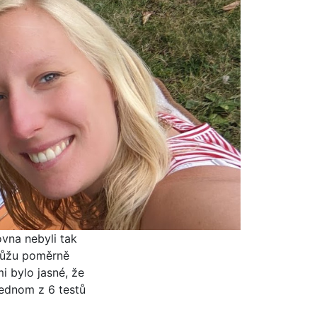
vna nebyli tak
 můžu poměrně
 bylo jasné, že
 jednom z 6 testů