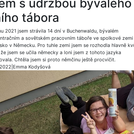
sem s údržbou bývaléh
ího tábora
nu 2021 jsem strávila 14 dní v Buchenwaldu, bývalém
ntračním a sovětském pracovním táboře ve spolkové zemi
sko v Německu. Pro tuhle zemi jsem se rozhodla hlavně kvů
 že jsem se učila německy a loni jsem z tohoto jazyka
vala. Chtěla jsem si proto němčinu ještě procvičit.
 2022
|
Emma Kodyšová