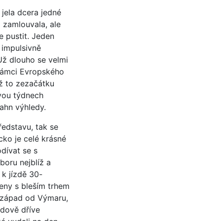
jela dcera jedné
 zamlouvala, ale
e pustit. Jeden
 impulsivně
Už dlouho se velmi
 rámci Evropského
yž to zezačátku
dvou týdnech
Bahn výhledy.
edstavu, tak se
cko je celé krásné
dívat se s
boru nejblíž a
 k jízdě 30-
Jeny s bleším trhem
 západ od Výmaru,
udově dříve