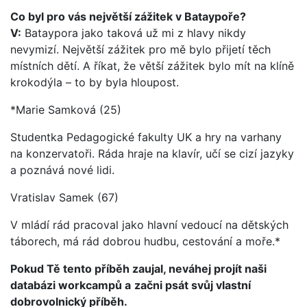
Co byl pro vás největší zážitek v Bataypoře?
V:
Bataypora jako taková už mi z hlavy nikdy
nevymizí. Největší zážitek pro mě bylo přijetí těch
místních dětí. A říkat, že větší zážitek bylo mít na klíně
krokodýla – to by byla hloupost.
*Marie Samková (25)
Studentka Pedagogické fakulty UK a hry na varhany
na konzervatoři. Ráda hraje na klavír, učí se cizí jazyky
a poznává nové lidi.
Vratislav Samek (67)
V mládí rád pracoval jako hlavní vedoucí na dětských
táborech, má rád dobrou hudbu, cestování a moře.*
Pokud Tě tento příběh zaujal, neváhej projít naši
databázi workcampů a
začni psát svůj vlastní
dobrovolnický příběh.