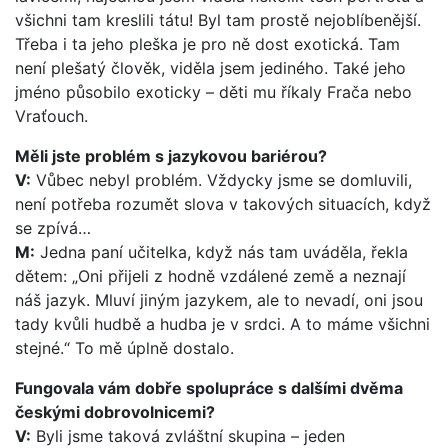
všichni tam kreslili tátu! Byl tam prostě nejoblíbenější.
Třeba i ta jeho pleška je pro ně dost exotická. Tam
není plešatý člověk, viděla jsem jediného. Také jeho
jméno působilo exoticky – děti mu říkaly Frača nebo
Vraťouch.
Měli jste problém s jazykovou bariérou?
V:
Vůbec nebyl problém. Vždycky jsme se domluvili,
není potřeba rozumět slova v takových situacích, když
se zpívá…
M:
Jedna paní učitelka, když nás tam uváděla, řekla
dětem: „Oni přijeli z hodně vzdálené země a neznají
náš jazyk. Mluví jiným jazykem, ale to nevadí, oni jsou
tady kvůli hudbě a hudba je v srdci. A to máme všichni
stejné.“ To mě úplně dostalo.
Fungovala vám dobře spolupráce s dalšími dvěma
českými dobrovolnicemi?
V:
Byli jsme taková zvláštní skupina – jeden