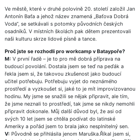
Ve městě, které v druhé polovině 20. století založil Jan
Antonín Baťa a jehož název znamená „Baťova Dobrá
Voda“, se setkávali s potomky původních českých
osadníků. V místních školách pak dětem prezentovali
naši kulturu skrze lidové písně a tance.
Proč jste se rozhodli pro workcamp v Bataypoře?
M:
V první řadě – je to pro mě dobrá příprava na
budoucí povolání. Dostala jsem se teď na peďák a
řekla jsem si, že takovou zkušenost jako budoucí
učitel potřebuju. Potřebuju vyjet do neznámého
prostředí a vyzkoušet si, jaké to je mít improvizovanou
hodinu. My jsme se snažili se nějak připravit, ale tím,
že jsme neznali to prostředí, tak jsme se nikdy nemohli
připravit dokonale. Můj další důvod byl, že asi od
svých 10 let jsem se chtěla podívat do latinské
Ameriky a pořád jsem to brala jako nesplnitelný sen.
V:
Původně se přihlásila jenom Maruška.Říkal jsem si,