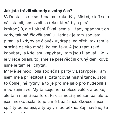
Jak jste trávili víkendy a volný čas?
V:
Dostali jsme se třeba na krokodýly. Místní, kteří se o
nás starali, nás vzali na řeku, která byla plná
krokodýlů, ale i piraní. Říkal jsem si – tady spadnout do
vody, tak má člověk smůlu. Jednak je tam spousta
piraní, a i kdyby se člověk vydrápal na břeh, tak tam je
strašně daleko močál kolem řeky. A jsou tam také
kapybary, a kde jsou kapybary, tam jsou i jaguáři. Kolik
je v řece piraní, to jsme se přesvědčili druhý den, když
jsme je tam jeli chytat.
M:
Mě se moc líbila společná party v Bataypoře. Tam
jsem měla příležitost si zatancovat místní tance. Jsou
to úplně jiné rytmy, a to je pro mě jako pro hudebníka
moc zajímavé. My tancujeme na plese valčík a polku,
ale tam mají třeba foro. Pak samozřejmě samba, ale to
jsem nezkoušela, to je u mě bez šancí. Zkoušela jsem
spíš ty pomalejší, a ty byly moc pěkné. Zajímavé je, že