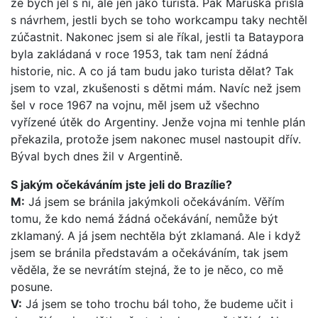
že bych jel s ní, ale jen jako turista. Pak Maruška přišla
s návrhem, jestli bych se toho workcampu taky nechtěl
zúčastnit. Nakonec jsem si ale říkal, jestli ta Bataypora
byla zakládaná v roce 1953, tak tam není žádná
historie, nic. A co já tam budu jako turista dělat? Tak
jsem to vzal, zkušenosti s dětmi mám. Navíc než jsem
šel v roce 1967 na vojnu, měl jsem už všechno
vyřízené útěk do Argentiny. Jenže vojna mi tenhle plán
překazila, protože jsem nakonec musel nastoupit dřív.
Býval bych dnes žil v Argentině.
S jakým očekáváním jste jeli do Brazílie?
M:
Já jsem se bránila jakýmkoli očekáváním. Věřím
tomu, že kdo nemá žádná očekávání, nemůže být
zklamaný. A já jsem nechtěla být zklamaná. Ale i když
jsem se bránila představám a očekáváním, tak jsem
věděla, že se nevrátím stejná, že to je něco, co mě
posune.
V:
Já jsem se toho trochu bál toho, že budeme učit i