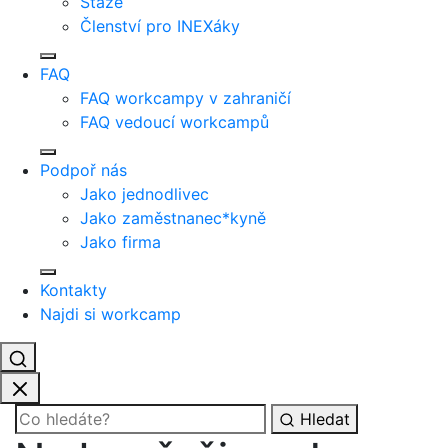
Stáže
Členství pro INEXáky
FAQ
FAQ workcampy v zahraničí
FAQ vedoucí workcampů
Podpoř nás
Jako jednodlivec
Jako zaměstnanec*kyně
Jako firma
Kontakty
Najdi si workcamp
Hledat