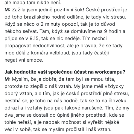
ale mapa tam nikde není.
M:
Zažila jsem jedině pozitivní šok! České prostředí je
od toho brazilského hodně odlišné, je tady víc stresu.
Když se něco o 2 minuty opozdí, tak je to důvod
někoho seřvat. Tam, když se domluvíme na 9 hodin a
přijde se v 9.15, tak se nic neděje. Tím nechci
propagovat nedochvilnost, ale je pravda, že se tady
moc dělá z komára velbloud, jsou tady častěji
negativní emoce.
Jak hodnotíte vaši společnou účast na workcampu?
M:
Myslím, že je dobře, že tam byl se mnou táta,
protože to zlepšilo náš vztah. My jsme měli vždycky
dobrý vztah, ale tím, jak je české prostředí plné stresu,
nestíhá se, je toho na nás hodně, tak se to na člověku
odrazí a i vztahy jsou pak takové narušené. Tím, že my
dva jsme se dostali do úplně jiného prostředí, kde se
tohle neřeší, a je naopak možnost si vyřešit nějaké
věci v sobě, tak se myslím pročistil i náš vztah.