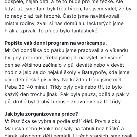
dospělé, nejen děti, a že to bude pro mě těžké. Ale
když už jsme tam byli třetí týden, tak jsem viděl, že by
to nebylo až tak hrozné. Často jsme navštěvovali
místní rodiny, zvali si nás domů a u leckterých jsme
hráli a zpívali. To přijetí bylo fantastické.
Popište váš denní program na workcampu.
M:
Od pondělka do pátku jsme pracovali a o víkendu
byl jiný program, třeba jsme jeli na výlet. Ve všední
den se většinou začínalo v půl deváté nebo v devět
hodin a jelo se do nějaké školy v Bataypoře, kde jsme
učili děti české písničky. Na každou třídu jsme měli
třeba 30–40 minut. Třídy byly dvě nebo tři, to bylo
každý den trochu jinak. Pak byla pauza, oběd a pak v
půl druhé byl druhý turnus – znovu dvě až tři třídy.
Jak byla zorganizovaná práce?
V:
Písnička se vybrala podle stáří dětí. První sloku
Maruška nebo Hanka napsaly na tabuli bez háčků a
čárek, abychom děti nemátli. U těch starších jsme psali