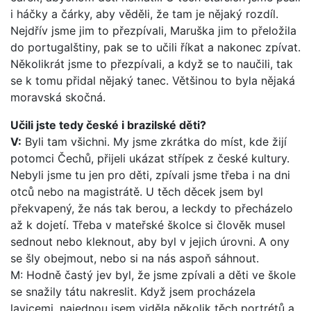
i háčky a čárky, aby věděli, že tam je nějaký rozdíl.
Nejdřív jsme jim to přezpívali, Maruška jim to přeložila
do portugalštiny, pak se to učili říkat a nakonec zpívat.
Několikrát jsme to přezpívali, a když se to naučili, tak
se k tomu přidal nějaký tanec. Většinou to byla nějaká
moravská skočná.
Učili jste tedy české i brazilské děti?
V:
Byli tam všichni. My jsme zkrátka do míst, kde žijí
potomci Čechů, přijeli ukázat střípek z české kultury.
Nebyli jsme tu jen pro děti, zpívali jsme třeba i na dni
otců nebo na magistrátě. U těch děcek jsem byl
překvapený, že nás tak berou, a leckdy to přecházelo
až k dojetí. Třeba v mateřské školce si člověk musel
sednout nebo kleknout, aby byl v jejich úrovni. A ony
se šly obejmout, nebo si na nás aspoň sáhnout.
M: Hodně častý jev byl, že jsme zpívali a děti ve škole
se snažily tátu nakreslit. Když jsem procházela
lavicemi, najednou jsem viděla několik těch portrétů a