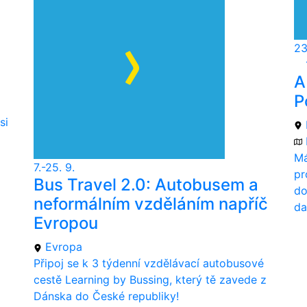
23
A
P
si
Má
7.-25. 9.
pr
Bus Travel 2.0: Autobusem a
do
neformálním vzděláním napříč
da
Evropou
Evropa
Připoj se k 3 týdenní vzdělávací autobusové
cestě Learning by Bussing, který tě zavede z
Dánska do České republiky!