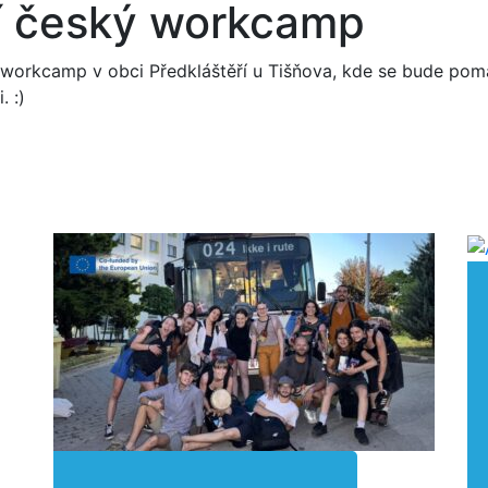
í český workcamp
 workcamp v obci Předkláštěří u Tišňova, kde se bude po
. :)