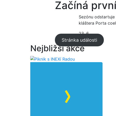
Začíná prvn
Sezónu odstartuje
kláštera Porta coeli
23. 6.
Stránka události
Nejbližší akce