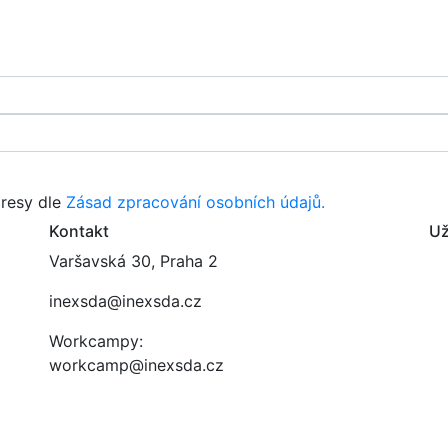
resy dle
Zásad zpracování osobních údajů.
Kontakt
Už
Varšavská 30, Praha 2
inexsda@inexsda.cz
Workcampy:
workcamp@inexsda.cz