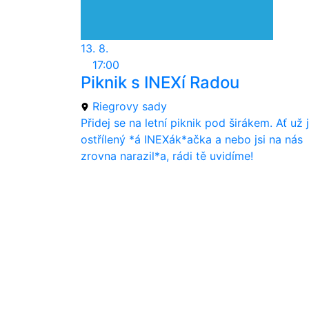
13. 8.
17:00
Piknik s INEXí Radou
Riegrovy sady
Přidej se na letní piknik pod širákem. Ať už j
ostřílený *á INEXák*ačka a nebo jsi na nás
zrovna narazil*a, rádi tě uvidíme!