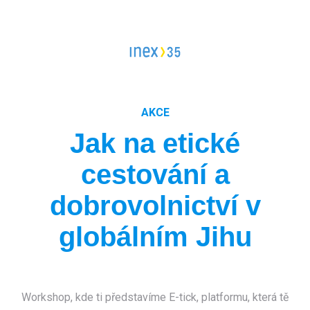
Vedoucí workcampu
Workcampy v Česku
Evropský sbor solidarity
Pracovní pozice
Dlouhodobé projekty
AKCE
Stáže
FAQ workcampy v zahraničí
Jak na etické
Školení
Členství pro INEXáky
cestování a
FAQ vedoucí workcampů
Jako jednodlivec
dobrovolnictví v
Jako zaměstnanec*kyně
globálním Jihu
Jako firma
Workshop, kde ti představíme E-tick, platformu, která tě