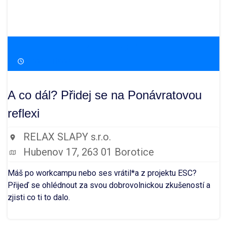
23. 9. - 27. 9.
18:00 - 10:00
A co dál? Přidej se na Ponávratovou
reflexi
RELAX SLAPY s.r.o.
Hubenov 17, 263 01 Borotice
Máš po workcampu nebo ses vrátil*a z projektu ESC?
Přijeď se ohlédnout za svou dobrovolnickou zkušeností a
zjisti co ti to dalo.