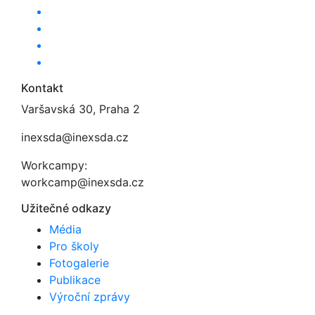
Kontakt
Varšavská 30, Praha 2
inexsda@inexsda.cz
Workcampy:
workcamp@inexsda.cz
Užitečné odkazy
Média
Pro školy
Fotogalerie
Publikace
Výroční zprávy