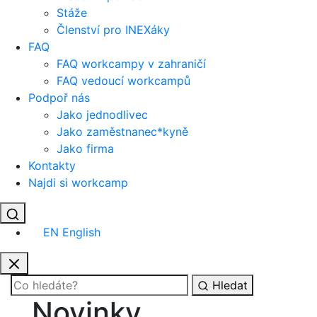
Stáže
Členství pro INEXáky
FAQ
FAQ workcampy v zahraničí
FAQ vedoucí workcampů
Podpoř nás
Jako jednodlivec
Jako zaměstnanec*kyně
Jako firma
Kontakty
Najdi si workcamp
EN
English
Hledat
Novinky