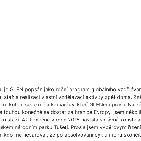
u je GLEN popsán jako roční program globálního vzděláván
, stáž a realizaci vlastní vzdělávací aktivity zpět doma. Zn
sem kolem sebe měla kamarády, kteří GLENem prošli. Na zák
a touhou konečně se dostat za hranice Evropy, jsem někol
ku stáží. Až konečně v roce 2016 nastala správná konstelac
ínském národním parku Tušeti. Prošla jsem výběrovým řízen
ikdo mě nevaroval, že po absolvování cyklu mohu skončit j