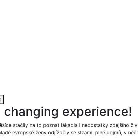
t
e changing experience!
ěsíce stačily na to poznat lákadla i nedostatky zdejšího živ
ladé evropské ženy odjížděly se slzami, plné dojmů, v ně