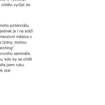
 chtělo vyrůst do
noho potenciálu.
ednak je i na stáži
intenzivní měsíce v
va týdny, mohou
tching“.
prvního semináře.
u, kdo by se chtěl
dla jsem ruku.
k stal