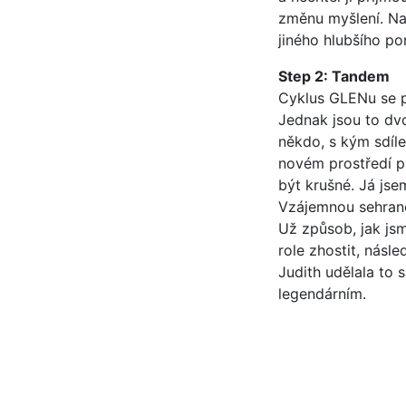
změnu myšlení. Naš
jiného hlubšího po
Step 2: Tandem
Cyklus GLENu se p
Jednak jsou to dvo
někdo, s kým sdílet
novém prostředí p
být krušné. Já jse
Vzájemnou sehranos
Už způsob, jak jsm
role zhostit, násl
Judith udělala to 
legendárním.