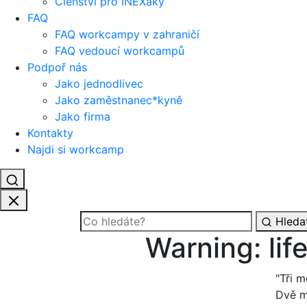
Členství pro INEXáky
FAQ
FAQ workcampy v zahraničí
FAQ vedoucí workcampů
Podpoř nás
Jako jednodlivec
Jako zaměstnanec*kyně
Jako firma
Kontakty
Najdi si workcamp
Hleda
Warning: lif
"Tři m
Dvě m