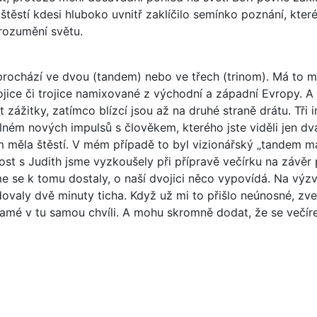
těstí kdesi hluboko uvnitř zaklíčilo semínko poznání, které
rozumění světu.
rochází ve dvou (tandem) nebo ve třech (trinom). Má to m
jice či trojice namixované z východní a západní Evropy. A j
 zážitky, zatímco blízcí jsou až na druhé straně drátu. Tři 
lném nových impulsů s člověkem, kterého jste viděli jen d
m měla štěstí. V mém případě to byl vizionářský „tandem ma
t s Judith jsme vyzkoušely při přípravě večírku na závěr 
e se k tomu dostaly, o naší dvojici něco vypovídá. Na výzv
edovaly dvě minuty ticha. Když už mi to přišlo neúnosné, zve
samé v tu samou chvíli. A mohu skromně dodat, že se večíre