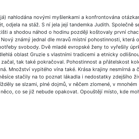
 já) nahlodána novými myšlenkami a konfrontována otázkam
 odjela na stáž. S ní jela její tandemka Judith. Společně s
letišti a shodou náhod o hodinu později koštovaly první chac
 Nový známý jednal dle mravů místní pohostinnosti, která 
potřeby svobody. Dvě mladé evropské ženy to vyřešily úpr
dlehlá oblast Gruzie s vlastními tradicemi a etnicky odlišno
 začal, tak také pokračoval. Pohostinnost a přátelskost ko
ná. Množství vypitého vína také. Krása krajiny nesmírná a 
měsíce stačily na to poznat lákadla i nedostatky zdejšího ž
ížděly se slzami, plné dojmů, v něčem zlomené, v mnohém
 něco, co se již nebude opakovat. Opouštějí místo, kde moh