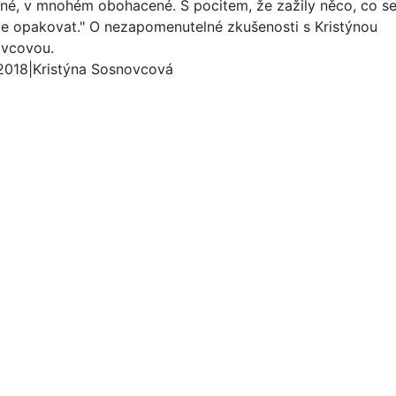
né, v mnohém obohacené. S pocitem, že zažily něco, co se 
e opakovat." O nezapomenutelné zkušenosti s Kristýnou
vcovou.
 2018
|
Kristýna Sosnovcová