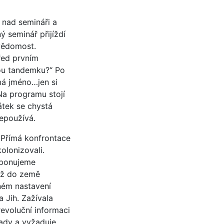
 nad semináři a
ý seminář přijíždí
evědomost.
před prvním
vou tandemku?“ Po
 má jméno…jen si
Na programu stojí
átek se chystá
nepoužívá.
 Přímá konfrontace
olonizovali.
isponujeme
táž do země
sném nastavení
 Jih. Zažívala
revoluční informaci
lady a vyžaduje