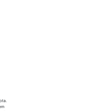
ota.
čem