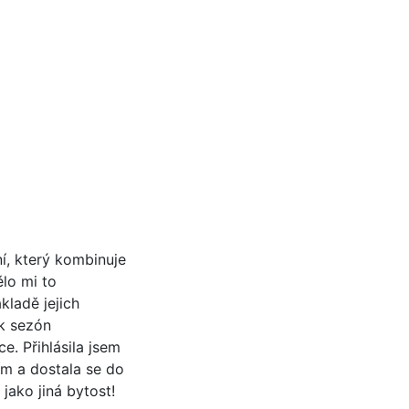
í, který kombinuje
ělo mi to
ladě jejich
ik sezón
e. Přihlásila jsem
ím a dostala se do
ako jiná bytost!