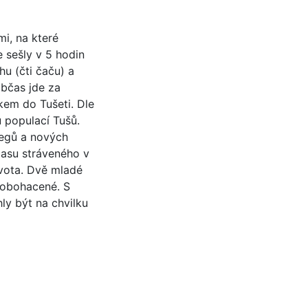
i, na které
e sešly v 5 hodin
hu (čti čaču) a
občas jde za
kem do Tušeti. Dle
u populací Tušů.
legů a nových
času stráveného v
ivota. Dvě mladé
 obohacené. S
ly být na chvilku