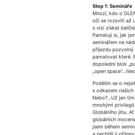
Step 1: Semináře
Mnozí, kdo o GLEN
oči se rozsvítí až 
s vizí získat balí
Pamatuji si, jak j
seminářem na nádr
příjezdu pozvolný 
pamatovat které. 
dopolední blok „po
„open space“…hled
Podělím se o nejs
s odkazem našich 
Nebo?…Už jen tím,
mnohými privilegi
Globálního jihu. A
globálních mocensk
jsem během seminář
a nechtěl ji přijm