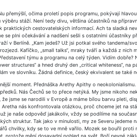
u přemýšlí, očima proletí popis programu, pokývají hlavou
u výběru stáží. Není tedy divu, většina účastníků na přípravn
ček praktických cestovatelských informací. Ach ta sladká n
sme se plni očekávání a nadšení sešli s ostatními účastníky 
aží v Berlíně. „Kam jedeš? Už jsi potkal svého tandema/s
rozjezd. Kafíčko, „small talks“, mraky tváří a každá z nich
Představení týmu a programu na celý týden. Vidím dobře? 
wer structures“ a hned druhý den „critical whiteness“, na p
ám ve slovníku. Žádná definice, český ekvivalent se také 
ilnější moment. Přednáška Arethy Apithy o neokolonialismu.
předků. Nás Čechů se to přece netýká. My jsme nikoho nek
 že jsme se narodili v Evropě a máme bílou barvu pleti, d
i. Aretha nás konfrontovala otázkou, proč chceme jet na s
ť už je naše odpověď jakákoliv, vždy se podílíme na souča
ých struktur. Tak jako v minulosti, my ze Severu jedeme na
ů chvilky, kdy se to ve mně vařilo. Mozek se bouřil proti 
out, protože mění dosavadní pohled na svět. Boří pevné zák