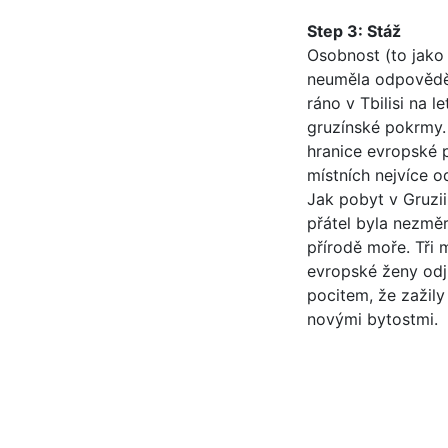
Step 3: Stáž
Osobnost (to jako
neuměla odpovědět,
ráno v Tbilisi na 
gruzínské pokrmy.
hranice evropské 
místních nejvíce o
Jak pobyt v Gruzii
přátel byla nezměr
přírodě moře. Tři 
evropské ženy odj
pocitem, že zažily
novými bytostmi.