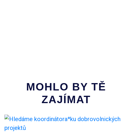
život? Vyraz v rámci Evropského sboru solidarity a přispěj k
rozvoji místního vzdělávacího a a environmentálního
projektu.
MOHLO BY TĚ
ZAJÍMAT