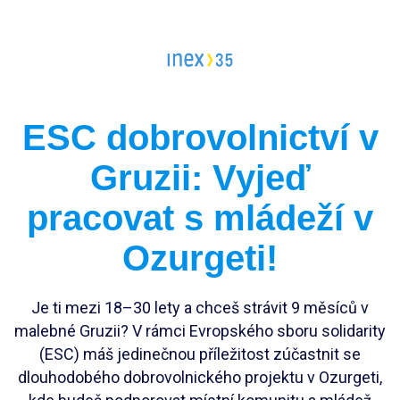
Vedoucí workcampu
Workcampy v Česku
Evropský sbor solidarity
Pracovní pozice
ESC dobrovolnictví v
Dlouhodobé projekty
Stáže
FAQ workcampy v zahraničí
Gruzii: Vyjeď
Školení
Členství pro INEXáky
pracovat s mládeží v
FAQ vedoucí workcampů
Jako jednodlivec
Ozurgeti!
Jako zaměstnanec*kyně
Jako firma
Je ti mezi 18–30 lety a chceš strávit 9 měsíců v
malebné Gruzii? V rámci Evropského sboru solidarity
(ESC) máš jedinečnou příležitost zúčastnit se
dlouhodobého dobrovolnického projektu v Ozurgeti,