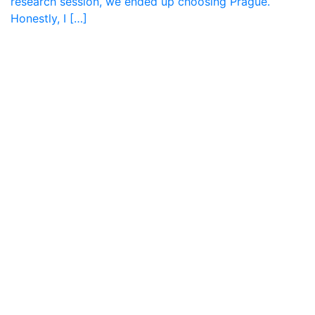
research session, we ended up choosing Prague.
Honestly, I […]