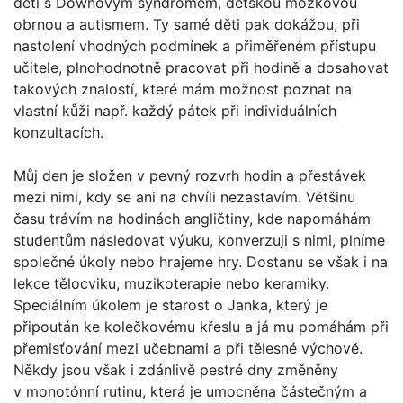
děti s Downovým syndromem, dětskou mozkovou
obrnou a autismem. Ty samé děti pak dokážou, při
nastolení vhodných podmínek a přiměřeném přístupu
učitele, plnohodnotně pracovat při hodině a dosahovat
takových znalostí, které mám možnost poznat na
vlastní kůži např. každý pátek při individuálních
konzultacích.
Můj den je složen v pevný rozvrh hodin a přestávek
mezi nimi, kdy se ani na chvíli nezastavím. Většinu
času trávím na hodinách angličtiny, kde napomáhám
studentům následovat výuku, konverzuji s nimi, plníme
společné úkoly nebo hrajeme hry. Dostanu se však i na
lekce tělocviku, muzikoterapie nebo keramiky.
Speciálním úkolem je starost o Janka, který je
připoután ke kolečkovému křeslu a já mu pomáhám při
přemisťování mezi učebnami a při tělesné výchově.
Někdy jsou však i zdánlivě pestré dny změněny
v monotónní rutinu, která je umocněna částečným a