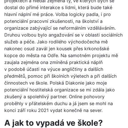
projektech a hledal zejména ty, ve kterých bych se
dostal do přímé interakce s lidmi, která bude také
hlavní náplní mé práce. Volba logicky padla, i pro
potenciální pracovní zkušenosti, na školství a
organizace zabývající se neformálním vzděláváním.
Druhou volbou bylo angažování se v oblasti sociálních
služeb a péče. Jako rodilého východočecha mě
nakonec osud zavál jen kousek přes krkonošské
kopce do města na Odře. Na samotném projektu mě
zaujala zejména ona zmíněná praktická náplň
v podobě účasti na výuce angličtiny a dalších
předmětů, pomoc při školních výletech a při dalších
činnostech ve škole. Polská Diakonie jako moje
potenciální hostitelská organizace se mi zdála jako
zkušený a spolehlivý partner. Online pohovory
proběhly v přátelském duchu a já jsem se mohl na
konci září roku 2021 vydat konečně na sever.
A jak to vypadá ve škole?