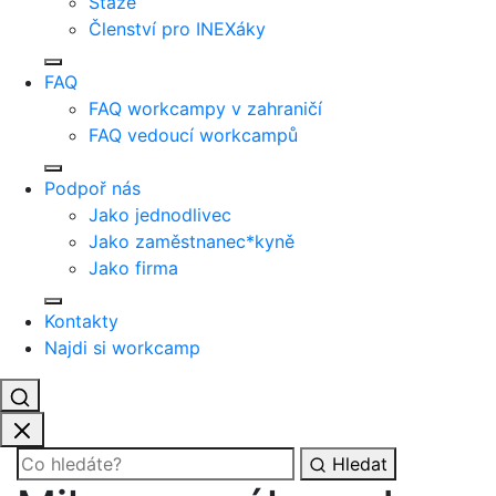
Stáže
Členství pro INEXáky
FAQ
FAQ workcampy v zahraničí
FAQ vedoucí workcampů
Podpoř nás
Jako jednodlivec
Jako zaměstnanec*kyně
Jako firma
Kontakty
Najdi si workcamp
Hledat