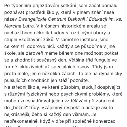
Po týdenním příjezdovém setkání jsem začal pomalu
poznávat prostředí školy, která v plném znění nese
název
Ewangelickie Centrum Diakonii i Edukacji Im. ks.
Marcina Lutra
. V krásném historickém areálu se
nachází hned několik budov s rozdílnými obory a
stupni vzdělávání žáků. V samotné instituci jsme
celkem tři dobrovolníci. Každý sice působíme v jiné
škole, ale zároveň máme během dne možnost potkat
se a zhodnotit současný den. Většina tříd funguje ve
formě inkluzivních až speciálních osnov. Třídy jsou
proto malé, jen o několika žácích. To ale na dynamicky
pulsujících chodbách jen stěží poznáte.
Na střední škole, ve které působím, studují dospívající
s různými fyzickými nebo psychickými problémy, které
mohou znesnadňovat jejich vzdělávání při zařazení
do „běžné“ třídy. Vzájemný respekt a úcta je asi to
nejkrásnější, čeho si každý den všímám. Je
nepřekonatelné, když vidíte při společné konverzaci