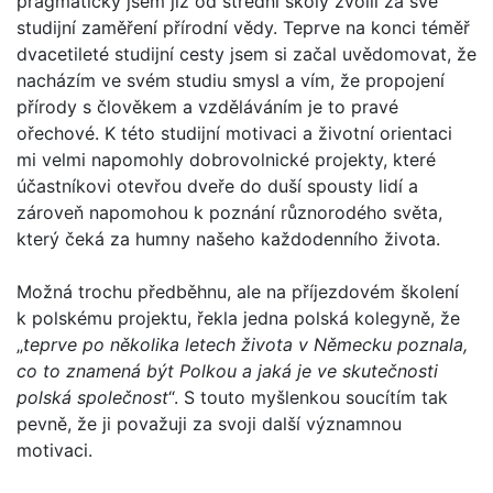
pragmaticky jsem již od střední školy zvolil za své
studijní zaměření přírodní vědy. Teprve na konci téměř
dvacetileté studijní cesty jsem si začal uvědomovat, že
nacházím ve svém studiu smysl a vím, že propojení
přírody s člověkem a vzděláváním je to pravé
ořechové. K této studijní motivaci a životní orientaci
mi velmi napomohly dobrovolnické projekty, které
účastníkovi otevřou dveře do duší spousty lidí a
zároveň napomohou k poznání různorodého světa,
který čeká za humny našeho každodenního života.
Možná trochu předběhnu, ale na příjezdovém školení
k polskému projektu, řekla jedna polská kolegyně, že
„
teprve po několika letech života v Německu poznala,
co to znamená být Polkou a jaká je ve skutečnosti
polská společnost
“. S touto myšlenkou soucítím tak
pevně, že ji považuji za svoji další významnou
motivaci.