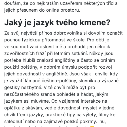
doufám, že co nejkratším uzavřením některých tříd a
jejich přesunem do online prostoru.
Jaký je jazyk tvého kmene?
Za svůj největší přínos dobrovolníka si dovolím označit
pouhou fyzickou přítomnost ve škole. Pro děti je
velkou motivací oslovit mě a prohodit jen několik
zdvořilostních frází při letmém setkání. Někdy jsou
potřeba hlubší znalosti angličtiny a často se bráním
použití polštiny, v dobrém úmyslu podpořit rozvoj
jejich dovedností v angličtině. Jsou však i chvíle, kdy
je využití lámané češtino-polštiny, slovníku a výrazné
gestiky nezbytné. V té chvíli může být pro
nezúčastněného sranda pohledět a hádat, jakým
jazykem asi mluvíme. Od vzájemné interakce na
oplátku získávám, vedle dovednosti myslet v jedné
chvíli třemi jazyky, praktické tipy na výlety, filmy ke
shlédnutí nebo na zajímavé polské pokrmy. Inu,