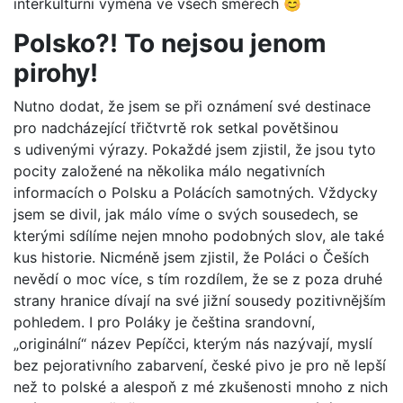
interkulturní výměna ve všech směrech 😊
Polsko?! To nejsou jenom
pirohy!
Nutno dodat, že jsem se při oznámení své destinace
pro nadcházející třičtvrtě rok setkal povětšinou
s udivenými výrazy. Pokaždé jsem zjistil, že jsou tyto
pocity založené na několika málo negativních
informacích o Polsku a Polácích samotných. Vždycky
jsem se divil, jak málo víme o svých sousedech, se
kterými sdílíme nejen mnoho podobných slov, ale také
kus historie. Nicméně jsem zjistil, že Poláci o Češích
nevědí o moc více, s tím rozdílem, že se z poza druhé
strany hranice dívají na své jižní sousedy pozitivnějším
pohledem. I pro Poláky je čeština srandovní,
„originální“ název Pepíčci, kterým nás nazývají, myslí
bez pejorativního zabarvení, české pivo je pro ně lepší
než to polské a alespoň z mé zkušenosti mnoho z nich