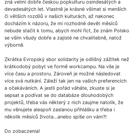
zná velmi dobře českou popkulturu osmdesátých a
devadesátých let. Vlastně je krásné všímat si menších
či větších rozdílů v našich kulturách, až nakonec
docházím k názoru, že mi rozhodně devět měsíců
nebude stačit k tomu, abych mohl říct, že znám Polsko
se vším všudy dobře a zajisté ne chvalitebně, natož
výborně.
Zkrátka Evropský sbor solidarity je odlišný zážitek než
krátkodobý pobyt ve formě workcampu. Na vše je
více času a prostoru. Zároveň je možné následovat
více svá nutkání. Záleží tak jen na vašich preferencích
a očekáváních. A jestli pořád váháte, zkuste si je
sepsat a podívat se do databáze dlouhodobých
projektů, třeba vás některý z nich zaujme natolik, že
mu věnujete alespoň zaslanou přihlášku a třeba i
několik měsíců života…anebo spíše on vám?!
Do zobaczenia!