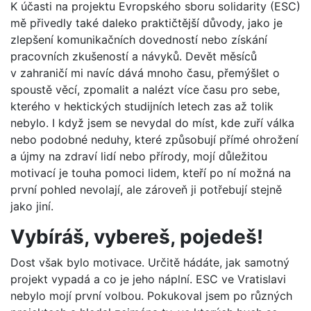
K účasti na projektu Evropského sboru solidarity (ESC)
mě přivedly také daleko praktičtější důvody, jako je
zlepšení komunikačních dovedností nebo získání
pracovních zkušeností a návyků. Devět měsíců
v zahraničí mi navíc dává mnoho času, přemýšlet o
spoustě věcí, zpomalit a nalézt více času pro sebe,
kterého v hektických studijních letech zas až tolik
nebylo. I když jsem se nevydal do míst, kde zuří válka
nebo podobné neduhy, které způsobují přímé ohrožení
a újmy na zdraví lidí nebo přírody, mojí důležitou
motivací je touha pomoci lidem, kteří po ní možná na
první pohled nevolají, ale zároveň ji potřebují stejně
jako jiní.
Vybíráš, vybereš, pojedeš!
Dost však bylo motivace. Určitě hádáte, jak samotný
projekt vypadá a co je jeho náplní. ESC ve Vratislavi
nebylo mojí první volbou. Pokukoval jsem po různých