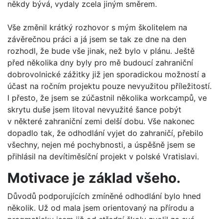
někdy bývá, vydaly zcela jiným směrem.
Vše změnil krátký rozhovor s mým školitelem na
závěrečnou práci a já jsem se tak ze dne na den
rozhodl, že bude vše jinak, než bylo v plánu. Ještě
před několika dny byly pro mě budoucí zahraniční
dobrovolnické zážitky již jen sporadickou možností a
účast na ročním projektu pouze nevyužitou příležitostí.
I přesto, že jsem se zúčastnil několika workcampů, ve
skrytu duše jsem litoval nevyužité šance pobýt
v některé zahraniční zemi delší dobu. Vše nakonec
dopadlo tak, že odhodlání vyjet do zahraničí, přebilo
všechny, nejen mé pochybnosti, a úspěšně jsem se
přihlásil na devítiměsíční projekt v polské Vratislavi.
Motivace je základ všeho.
Důvodů podporujících zmíněné odhodlání bylo hned
několik. Už od mala jsem orientovaný na přírodu a