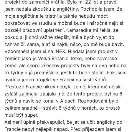
projekt do zahraničí vrátila. Bylo mi 22 let a právě
jsem nedala zkoušku z angličtiny. Pochopila jsem, že
moje angličtina je tristní a takhle nebudu moct
pokračovat ve studiu a možná bude i náročné najít si
později pracovní uplatnění. Kamarádka mi řekla, že
pokud si ji chci vážně zlepšit, měla bych vyjet do
zahraničí, sama, a ať si najdu něco, co mě bude bavit.
Vzpomněla jsem si na INEX. Hledala jsem projekt v
zemích jako je Velká Británie, Irsko, nebo severské
země, ale skoro všechny projekty byly na dva nebo na
tři týdny a já přemýšlela, jestli to bude stačit. Pak jsem
uviděla jeden projekt ve Francii na šest týdnů.
Přestože Francie nikdy nebyla země, která mě nějak
zvlášť zajímala, zaujalo mě, že tento projekt byl na 6
týdnů a navíc se konal v Alpách. Rozhodování bylo
celkem snadné – strávit 6 týdnů v horách, to prostě
musí být super.
Asi není úplně překvapující, že jet se učit anglicky do
Francie nebyl nejlepší nápad. Před příjezdem jsem si