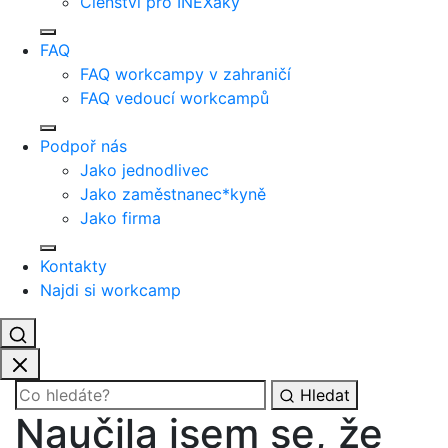
Členství pro INEXáky
FAQ
FAQ workcampy v zahraničí
FAQ vedoucí workcampů
Podpoř nás
Jako jednodlivec
Jako zaměstnanec*kyně
Jako firma
Kontakty
Najdi si workcamp
Hledat
Naučila jsem se, že