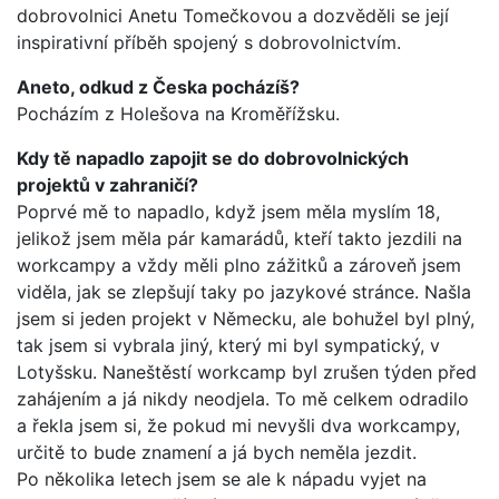
dobrovolnici Anetu Tomečkovou a dozvěděli se její
inspirativní příběh spojený s dobrovolnictvím.
Aneto, odkud z Česka pocházíš?
Pocházím z Holešova na Kroměřížsku.
Kdy tě napadlo zapojit se do dobrovolnických
projektů v zahraničí?
Poprvé mě to napadlo, když jsem měla myslím 18,
jelikož jsem měla pár kamarádů, kteří takto jezdili na
workcampy a vždy měli plno zážitků a zároveň jsem
viděla, jak se zlepšují taky po jazykové stránce. Našla
jsem si jeden projekt v Německu, ale bohužel byl plný,
tak jsem si vybrala jiný, který mi byl sympatický, v
Lotyšsku. Naneštěstí workcamp byl zrušen týden před
zahájením a já nikdy neodjela. To mě celkem odradilo
a řekla jsem si, že pokud mi nevyšli dva workcampy,
určitě to bude znamení a já bych neměla jezdit.
Po několika letech jsem se ale k nápadu vyjet na