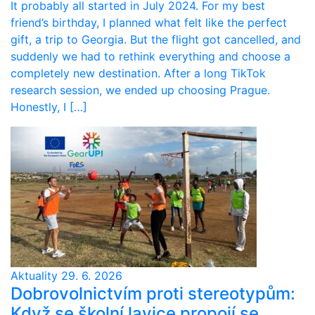
It probably all started in July 2024. For my best
friend’s birthday, I planned what felt like the perfect
gift, a trip to Georgia. But the flight got cancelled, and
suddenly we had to rethink everything and choose a
completely new destination. After a long TikTok
research session, we ended up choosing Prague.
Honestly, I […]
Aktuality
29. 6. 2026
Dobrovolnictvím proti stereotypům:
Když se školní lavice propojí se