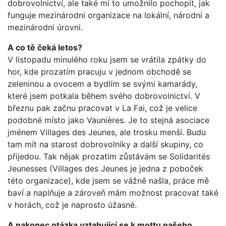
dobrovolnictví, ale také mi to umožnilo pochopit, jak
funguje mezinárodni organizace na lokální, národní a
mezinárodni úrovni.
A co tě čeká letos?
V listopadu minulého roku jsem se vrátila zpátky do
hor, kde prozatím pracuju v jednom obchodě se
zeleninou a ovocem a bydlím se svými kamarády,
které jsem potkala během svého dobrovolnictví. V
březnu pak začnu pracovat v La Fai, což je velice
podobné místo jako Vaunières. Je to stejná asociace
jménem Villages des Jeunes, ale trosku menší. Budu
tam mít na starost dobrovolníky a další skupiny, co
přijedou. Tak nějak prozatím zůstávám se Solidarités
Jeunesses (Villages des Jeunes je jedna z poboček
této organizace), kde jsem se vážně našla, práce mě
baví a naplňuje a zároveň mám možnost pracovat také
v horách, což je naprosto úžasné.
A nakonec otázka vztahující se k mottu našeho