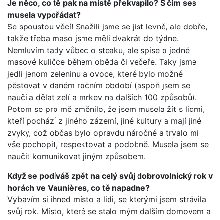
Je něco, co tě pak na místě překvapilo? S čím ses
musela vypořádat?
Se spoustou věcí! Snažili jsme se jist levně, ale dobře,
takže třeba maso jsme měli dvakrát do týdne.
Nemluvím tady vůbec o steaku, ale spise o jedné
masové kuličce během oběda či večeře. Taky jsme
jedli jenom zeleninu a ovoce, které bylo možné
pěstovat v daném ročním období (aspoň jsem se
naučila dělat zelí a mrkev na dalších 100 způsobů).
Potom se pro mě změnilo, že jsem musela žít s lidmi,
kteří pochází z jiného zázemí, jiné kultury a mají jiné
zvyky, což občas bylo opravdu náročné a trvalo mi
vše pochopit, respektovat a podobně. Musela jsem se
naučit komunikovat jiným způsobem.
Když se podíváš zpět na celý svůj dobrovolnický rok v
horách ve Vaunières, co tě napadne?
Vybavím si ihned místo a lidi, se kterými jsem strávila
svůj rok. Místo, které se stalo mým dalším domovem a