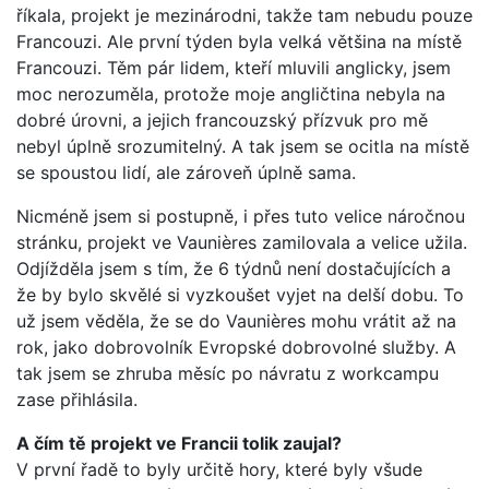
říkala, projekt je mezinárodni, takže tam nebudu pouze
Francouzi. Ale první týden byla velká většina na místě
Francouzi. Těm pár lidem, kteří mluvili anglicky, jsem
moc nerozuměla, protože moje angličtina nebyla na
dobré úrovni, a jejich francouzský přízvuk pro mě
nebyl úplně srozumitelný. A tak jsem se ocitla na místě
se spoustou lidí, ale zároveň úplně sama.
Nicméně jsem si postupně, i přes tuto velice náročnou
stránku, projekt ve Vaunières zamilovala a velice užila.
Odjížděla jsem s tím, že 6 týdnů není dostačujících a
že by bylo skvělé si vyzkoušet vyjet na delší dobu. To
už jsem věděla, že se do Vaunières mohu vrátit až na
rok, jako dobrovolník Evropské dobrovolné služby. A
tak jsem se zhruba měsíc po návratu z workcampu
zase přihlásila.
A čím tě projekt ve Francii tolik zaujal?
V první řadě to byly určitě hory, které byly všude