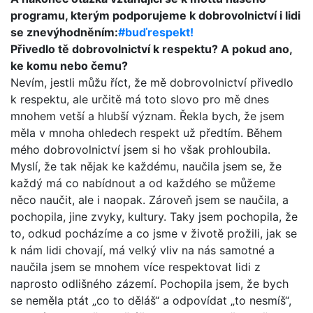
programu, kterým podporujeme k dobrovolnictví i lidi
se znevýhodněním:
#buďrespekt!
Přivedlo tě dobrovolnictví k respektu? A pokud ano,
ke komu nebo čemu?
Nevím, jestli můžu říct, že mě dobrovolnictví přivedlo
k respektu, ale určitě má toto slovo pro mě dnes
mnohem vetší a hlubší význam. Řekla bych, že jsem
měla v mnoha ohledech respekt už předtím. Během
mého dobrovolnictví jsem si ho však prohloubila.
Myslí, že tak nějak ke každému, naučila jsem se, že
každý má co nabídnout a od každého se můžeme
něco naučit, ale i naopak. Zároveň jsem se naučila, a
pochopila, jine zvyky, kultury. Taky jsem pochopila, že
to, odkud pocházíme a co jsme v životě prožili, jak se
k nám lidi chovají, má velký vliv na nás samotné a
naučila jsem se mnohem více respektovat lidi z
naprosto odlišného zázemí. Pochopila jsem, že bych
se neměla ptát „co to děláš“ a odpovídat „to nesmíš“,