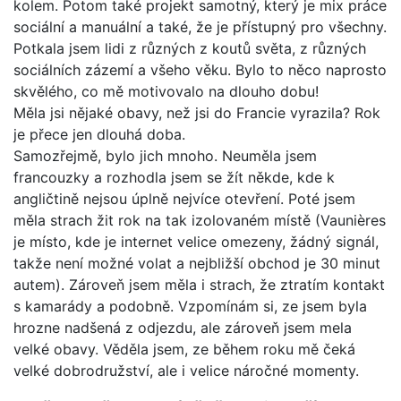
kolem. Potom také projekt samotný, který je mix práce
sociální a manuální a také, že je přístupný pro všechny.
Potkala jsem lidi z různých z koutů světa, z různých
sociálních zázemí a všeho věku. Bylo to něco naprosto
skvělého, co mě motivovalo na dlouho dobu!
Měla jsi nějaké obavy, než jsi do Francie vyrazila? Rok
je přece jen dlouhá doba.
Samozřejmě, bylo jich mnoho. Neuměla jsem
francouzky a rozhodla jsem se žít někde, kde k
angličtině nejsou úplně nejvíce otevření. Poté jsem
měla strach žit rok na tak izolovaném místě (Vaunières
je místo, kde je internet velice omezeny, žádný signál,
takže není možné volat a nejbližší obchod je 30 minut
autem). Zároveň jsem měla i strach, že ztratím kontakt
s kamarády a podobně. Vzpomínám si, ze jsem byla
hrozne nadšená z odjezdu, ale zároveň jsem mela
velké obavy. Věděla jsem, ze během roku mě čeká
velké dobrodružství, ale i velice náročné momenty.