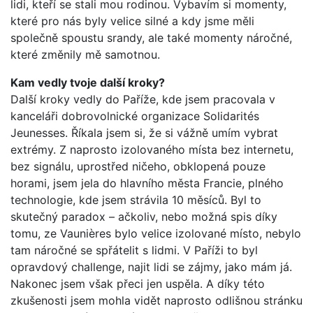
lidi, kteří se stali mou rodinou. Vybavím si momenty,
které pro nás byly velice silné a kdy jsme měli
společně spoustu srandy, ale také momenty náročné,
které změnily mě samotnou.
Kam vedly tvoje další kroky?
Další kroky vedly do Paříže, kde jsem pracovala v
kanceláři dobrovolnické organizace Solidarités
Jeunesses. Říkala jsem si, že si vážně umím vybrat
extrémy. Z naprosto izolovaného místa bez internetu,
bez signálu, uprostřed ničeho, obklopená pouze
horami, jsem jela do hlavního města Francie, plného
technologie, kde jsem strávila 10 měsíců. Byl to
skutečný paradox – ačkoliv, nebo možná spis díky
tomu, ze Vaunières bylo velice izolované místo, nebylo
tam náročné se spřátelit s lidmi. V Paříži to byl
opravdový challenge, najit lidi se zájmy, jako mám já.
Nakonec jsem však přeci jen uspěla. A díky této
zkušenosti jsem mohla vidět naprosto odlišnou stránku