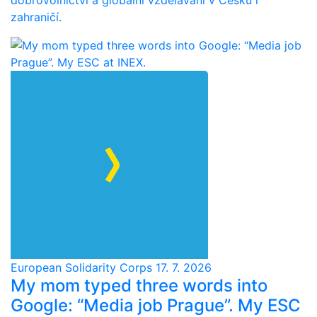
zahraničí.
European Solidarity Corps
17. 7. 2026
My mom typed three words into
Google: “Media job Prague”. My ESC