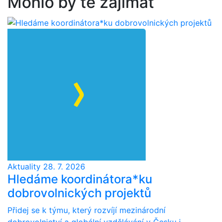
Mohlo by tě zajímat
Aktuality
28. 7. 2026
Hledáme koordinátora*ku
dobrovolnických projektů
Přidej se k týmu, který rozvíjí mezinárodní
dobrovolnictví a globální vzdělávání v Česku i