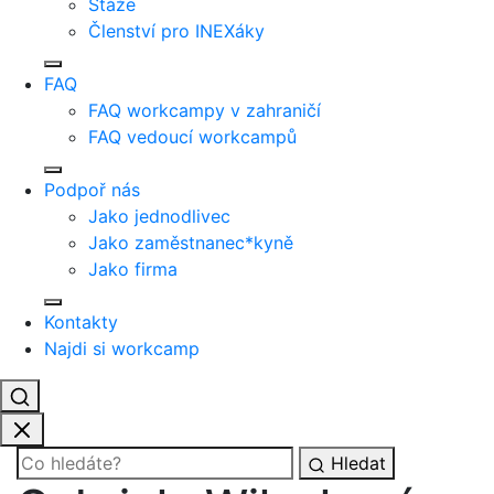
Stáže
Členství pro INEXáky
FAQ
FAQ workcampy v zahraničí
FAQ vedoucí workcampů
Podpoř nás
Jako jednodlivec
Jako zaměstnanec*kyně
Jako firma
Kontakty
Najdi si workcamp
Hledat