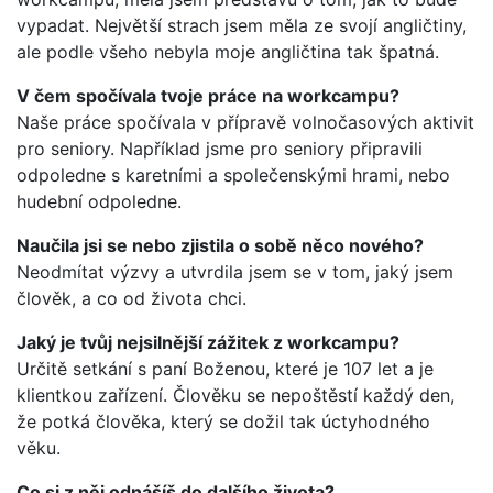
vypadat. Největší strach jsem měla ze svojí angličtiny,
ale podle všeho nebyla moje angličtina tak špatná.
V čem spočívala tvoje práce na workcampu?
Naše práce spočívala v přípravě volnočasových aktivit
pro seniory. Například jsme pro seniory připravili
odpoledne s karetními a společenskými hrami, nebo
hudební odpoledne.
Naučila jsi se nebo zjistila o sobě něco nového?
Neodmítat výzvy a utvrdila jsem se v tom, jaký jsem
člověk, a co od života chci.
Jaký je tvůj nejsilnější zážitek z workcampu?
Určitě setkání s paní Boženou, které je 107 let a je
klientkou zařízení. Člověku se nepoštěstí každý den,
že potká člověka, který se dožil tak úctyhodného
věku.
Co si z něj odnášíš do dalšího života?