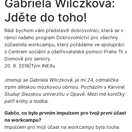
Gabriela Wilczková:
Jděte do toho!
Rádi bychom vám představili dobrovolnici, která se v
rámci našeho program Dobrovolnictví pro všechny
zúčastnila workcampu, který pořádáme ve spolupráci
s Centrem sociální a ošetřovatelské pomoci Praha 15 v
Domově pro seniory.
20. 9. 2016
|
Tým INEXu
Jmenuji se Gabriela Wilczková, je mi 24, odmalička
trpím dětskou mozkovou obrnou. Pocházím s Karviné.
Studuji Slezskou univerzitu v Opavě. Mezi mé koníčky
patří knihy a hudba.
Gabčo, co bylo prvním impulzem pro tvoji první účast
na workcampu?
Impulzem pro moji účast na workcampu byla touha