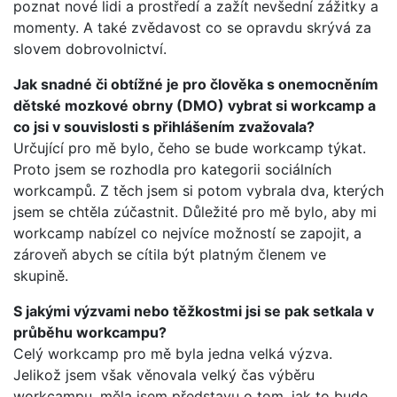
poznat nové lidi a prostředí a zažít nevšední zážitky a
momenty. A také zvědavost co se opravdu skrývá za
slovem dobrovolnictví.
Jak snadné či obtížné je pro člověka s onemocněním
dětské mozkové obrny (DMO) vybrat si workcamp a
co jsi v souvislosti s přihlášením zvažovala?
Určující pro mě bylo, čeho se bude workcamp týkat.
Proto jsem se rozhodla pro kategorii sociálních
workcampů. Z těch jsem si potom vybrala dva, kterých
jsem se chtěla zúčastnit. Důležité pro mě bylo, aby mi
workcamp nabízel co nejvíce možností se zapojit, a
zároveň abych se cítila být platným členem ve
skupině.
S jakými výzvami nebo těžkostmi jsi se pak setkala v
průběhu workcampu?
Celý workcamp pro mě byla jedna velká výzva.
Jelikož jsem však věnovala velký čas výběru
workcampu, měla jsem představu o tom, jak to bude