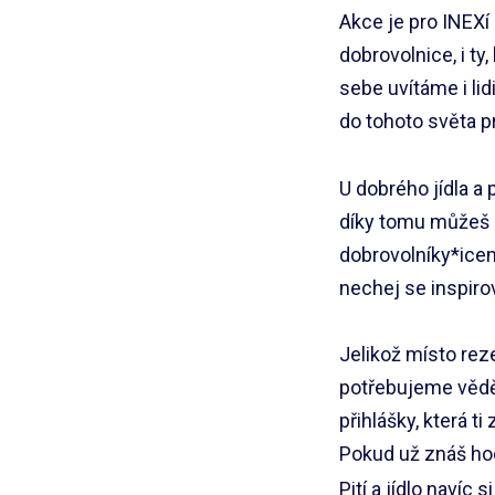
Akce je pro INEXí
dobrovolnice, i ty
sebe uvítáme i lid
do tohoto světa p
U dobrého jídla a
díky tomu můžeš z
dobrovolníky*icemi
nechej se inspirov
Jelikož místo rez
potřebujeme vědět
přihlášky, která 
Pokud už znáš hod
Pití a jídlo navíc