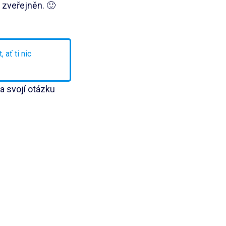
 zveřejněn. 🙂
 ať ti nic
 svojí otázku