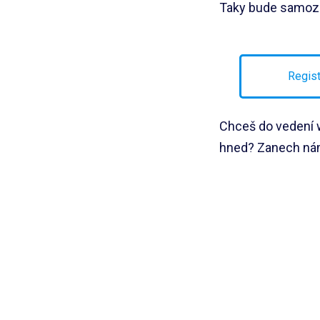
Taky bude samozř
Regist
Chceš do vedení 
hned? Zanech nám 