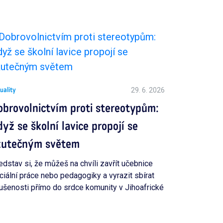
T
29. 6. 2026
uality
obrovolnictvím proti stereotypům:
yž se školní lavice propojí se
kutečným světem
edstav si, že můžeš na chvíli zavřít učebnice
ciální práce nebo pedagogiky a vyrazit sbírat
ušenosti přímo do srdce komunity v Jihoafrické
publice nebo v Keni.