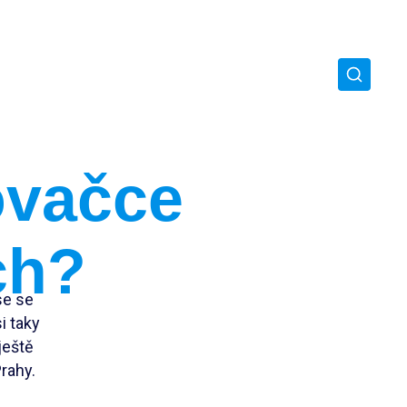
ovačce
ch?
se se
i taky
ještě
Prahy.