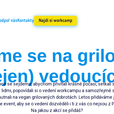
odpoř nás
Kontakty
Najdi si workcamp
me se na gril
ejen) vedoucí
oce se sejdeme, abychom přivítali krásné počasí, setkali 
 lidmi, popovídali si o vedení workcampu a samozřejmě s
utnali na vegan grilovaných dobrotách. Letos přidáváme 
e event, aby se o vedení dozvěděli i ti z vás co nejsou z 
Na jakou z akcí se přidáš?