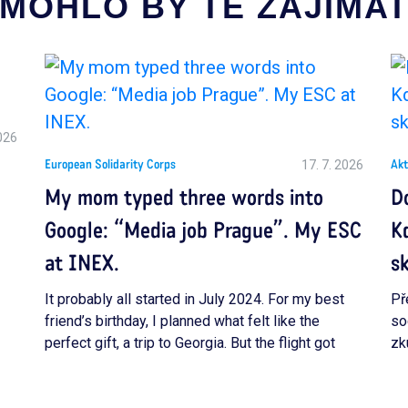
MOHLO BY TĚ ZAJÍMA
2026
17. 7. 2026
European Solidarity Corps
Akt
My mom typed three words into
D
Google: “Media job Prague”. My ESC
Kd
at INEX.
s
It probably all started in July 2024. For my best
Př
friend’s birthday, I planned what felt like the
so
perfect gift, a trip to Georgia. But the flight got
zk
cancelled, and suddenly we had to rethink
re
everything and choose a completely new