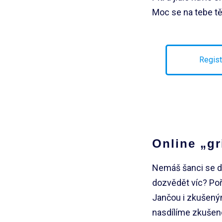
Moc se na tebe t
Regist
Online „g
Nemáš šanci se do
dozvědět víc? Poř
Jančou i zkušeným
nasdílíme zkušeno