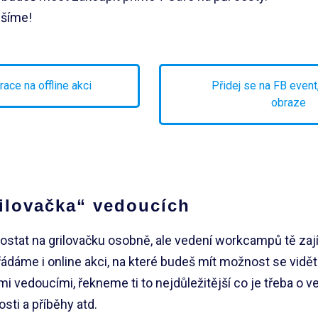
ěšíme!
race na offline akci
Přidej se na FB event
obraze
rilovačka“ vedoucích
stat na grilovačku osobně, ale vedení workcampů tě zaj
ádáme i online akci, na které budeš mít možnost se vidět
i vedoucími, řekneme ti to nejdůležitější co je třeba o v
sti a příběhy atd.