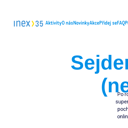
Aktivity
O nás
Novinky
Akce
Přidej se
FAQ
P
Sejde
(n
Po r
super
poch
onlin