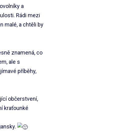
ovolníky a
ulosti. Rádi mezi
n malé, a chtěli by
řesně znamená, co
em, ale s
ajímavé příběhy,
ící občerstvení,
ní kraťounké
gansky.