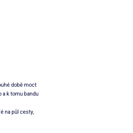
louhé době moct
ko a k tomu bandu
é na půl cesty,