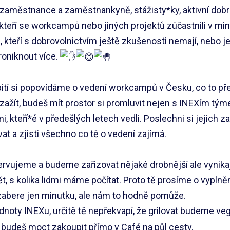
 zaměstnance a zaměstnankyně, stážisty*ky, aktivní dobr
, kteří se workcampů nebo jiných projektů zúčastnili v min
i, kteří s dobrovolnictvím ještě zkušenosti nemají, nebo je
roniknout více.
 pití si popovídáme o vedení workcampů v Česku, co to p
ažít, budeš mít prostor si promluvit nejen s INEXím tým
, kteří*é v předešlých letech vedli. Poslechni si jejich z
at a zjisti všechno co tě o vedení zajímá.
ervujeme a budeme zařizovat nějaké drobnější ale vynikaj
, s kolika lidmi máme počítat. Proto tě prosíme o vyplně
ti zabere jen minutku, ale nám to hodně pomůže.
noty INEXu, určitě tě nepřekvapí, že grilovat budeme ve
 si budeš moct zakoupit přímo v Café na půl cesty.