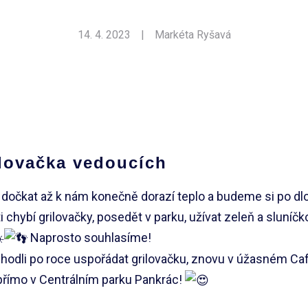
14. 4. 2023
|
Markéta Ryšavá
ilovačka vedoucích
dočkat až k nám konečně dorazí teplo a budeme si po d
i chybí grilovačky, posedět v parku, užívat zeleň a sluníč
Naprosto souhlasíme!
hodli po roce uspořádat grilovačku, znovu v úžasném Caf
přímo v Centrálním parku Pankrác!