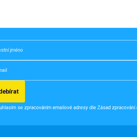
destination. After a long TikTok research session,
we ended up choosing Prague. Honestly, I […]
uhlasím se zpracováním emailové adresy dle
Zásad zpracování 