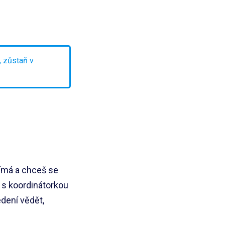
, zůstaň v
ímá a chceš se
 s koordinátorkou
edení vědět,