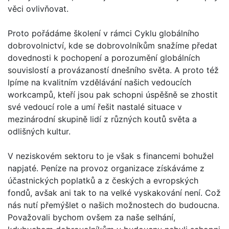
věci ovlivňovat.
Proto pořádáme školení v rámci Cyklu globálního
dobrovolnictví, kde se dobrovolníkům snažíme předat
dovednosti k pochopení a porozumění globálních
souvislostí a provázaností dnešního světa. A proto též
lpíme na kvalitním vzdělávání našich vedoucích
workcampů, kteří jsou pak schopni úspěšně se zhostit
své vedoucí role a umí řešit nastalé situace v
mezinárodní skupině lidí z různých koutů světa a
odlišných kultur.
V neziskovém sektoru to je však s financemi bohužel
napjaté. Peníze na provoz organizace získáváme z
účastnických poplatků a z českých a evropských
fondů, avšak ani tak to na velké vyskakování není. Což
nás nutí přemýšlet o našich možnostech do budoucna.
Považovali bychom ovšem za naše selhání,