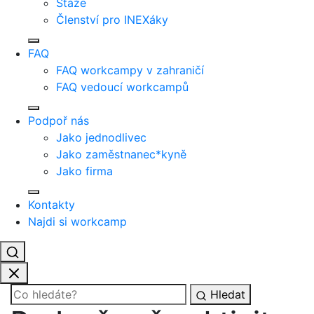
Stáže
Členství pro INEXáky
FAQ
FAQ workcampy v zahraničí
FAQ vedoucí workcampů
Podpoř nás
Jako jednodlivec
Jako zaměstnanec*kyně
Jako firma
Kontakty
Najdi si workcamp
Hledat