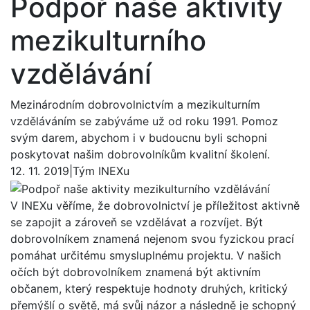
Podpoř naše aktivity
mezikulturního
vzdělávání
Mezinárodním dobrovolnictvím a mezikulturním
vzděláváním se zabýváme už od roku 1991. Pomoz
svým darem, abychom i v budoucnu byli schopni
poskytovat našim dobrovolníkům kvalitní školení.
12. 11. 2019
|
Tým INEXu
V INEXu věříme, že dobrovolnictví je příležitost aktivně
se zapojit a zároveň se vzdělávat a rozvíjet. Být
dobrovolníkem znamená nejenom svou fyzickou prací
pomáhat určitému smysluplnému projektu. V našich
očích být dobrovolníkem znamená být aktivním
občanem, který respektuje hodnoty druhých, kritický
přemýšlí o světě, má svůj názor a následně je schopný