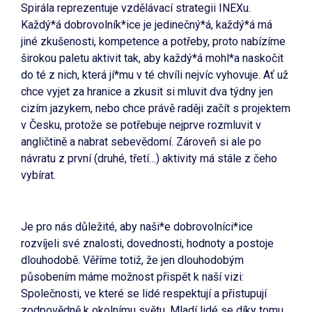
Spirála reprezentuje vzdělávací strategii INEXu.
Každý*á dobrovolník*ice je jedinečný*á, každý*á má
jiné zkušenosti, kompetence a potřeby, proto nabízíme
širokou paletu aktivit tak, aby každý*á mohl*a naskočit
do té z nich, která jí*mu v té chvíli nejvíc vyhovuje. Ať už
chce vyjet za hranice a zkusit si mluvit dva týdny jen
cizím jazykem, nebo chce právě raději začít s projektem
v Česku, protože se potřebuje nejprve rozmluvit v
angličtině a nabrat sebevědomí. Zároveň si ale po
návratu z první (druhé, třetí…) aktivity má stále z čeho
vybírat.
Je pro nás důležité, aby naši*e dobrovolníci*ice
rozvíjeli své znalosti, dovednosti, hodnoty a postoje
dlouhodobě. Věříme totiž, že jen dlouhodobým
působením máme možnost přispět k naší vizi:
Společnosti, ve které se lidé respektují a přistupují
zodpovědně k okolnímu světu. Mladí lidé se díky tomu