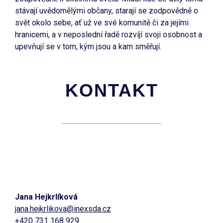
stávají uvědomělými občany, starají se zodpovědně o
svět okolo sebe, ať už ve své komunitě či za jejími
hranicemi, a v neposlední řadě rozvíjí svoji osobnost a
upevňují se v tom, kým jsou a kam směřují.
KONTAKT
Jana Hejkrlíková
jana.hejkrlikova@inexsda.cz
+420 731 168 929