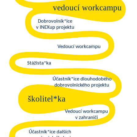
vedoucí workcampu
Dobrovolník*ice
v INEXup projektu
Vedoucí workcampu
Stážista*ka
Účastník*ice dlouhodobého
dobrovolnického projektu
školitel*ka
Vedoucí workcampu
v zahraničí
Účastník*ice dalších