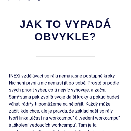
JAK TO VYPADÁ
OBVYKLE?
INEXí vzdělávací spirála nemá jasné postupné kroky.
Nic není první a nic nemusí jít po sobě. Prostě si podle
svých priorit vyber, co ti nejvíc vyhovuje, a začni.
Sám*sama pak zvolíš svoje další kroky a pokud budeš
váhat, rádi*y ti pomůžeme na ně přijít. Každý může
začít, kde chce, ale je pravda, že základ naší spirály
tvoří linka „účast na workcampu“ à „vedení workcampu“
à „školení vedoucích workcampu“. Tam je ta