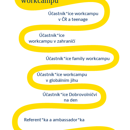
workcampu
Účastník*ice workcampu
v ČR a teenage
Účastník*ice
workcampu v zahraničí
Účastník*ice family workcampu
Účastník*ice workcampu
v globálním jihu
Účastník*ice Dobrovolničví
na den
Referent*ka a ambassador*ka