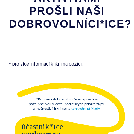
PROŠLI NAŠI
DOBROVOLNÍCI*ICE?
* pro více informací klikni na pozici.
*Pozicemi dobrovolníci*ice neprochází
postupně. volí si cestu podle svých priorit, zájmů
a možností. Mrkni se na
konkrétní příklady
.
účastník*ice