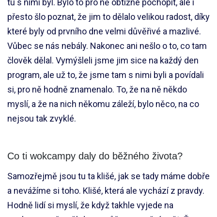
tu s nimi byl. Bylo to pro ně obtížné pochopit, ale i
přesto šlo poznat, že jim to dělalo velikou radost, díky
které byly od prvního dne velmi důvěřivé a mazlivé.
Vůbec se nás nebály. Nakonec ani nešlo o to, co tam
člověk dělal. Vymýšleli jsme jim sice na každý den
program, ale už to, že jsme tam s nimi byli a povídali
si, pro ně hodně znamenalo. To, že na ně někdo
myslí, a že na nich někomu záleží, bylo něco, na co
nejsou tak zvyklé.
Co ti wokcampy daly do běžného života?
Samozřejmě jsou tu ta klišé, jak se tady máme dobře
a nevážíme si toho. Klišé, která ale vychází z pravdy.
Hodně lidí si myslí, že když takhle vyjede na