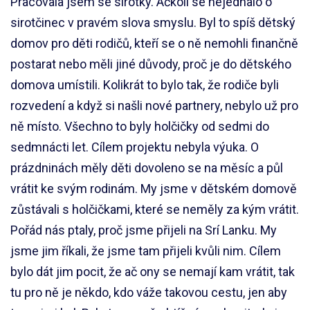
Pracovala jsem se sirotky. Ačkoli se nejednalo o
sirotčinec v pravém slova smyslu. Byl to spíš dětský
domov pro děti rodičů, kteří se o ně nemohli finančně
postarat nebo měli jiné důvody, proč je do dětského
domova umístili. Kolikrát to bylo tak, že rodiče byli
rozvedení a když si našli nové partnery, nebylo už pro
ně místo. Všechno to byly holčičky od sedmi do
sedmnácti let. Cílem projektu nebyla výuka. O
prázdninách měly děti dovoleno se na měsíc a půl
vrátit ke svým rodinám. My jsme v dětském domově
zůstávali s holčičkami, které se neměly za kým vrátit.
Pořád nás ptaly, proč jsme přijeli na Srí Lanku. My
jsme jim říkali, že jsme tam přijeli kvůli nim. Cílem
bylo dát jim pocit, že ač ony se nemají kam vrátit, tak
tu pro ně je někdo, kdo váže takovou cestu, jen aby