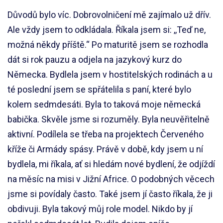
Důvodů bylo víc. Dobrovolničení mě zajímalo už dřív.
Ale vždy jsem to odkládala. Říkala jsem si: ,,Teď ne,
možná někdy příště.“ Po maturitě jsem se rozhodla
dát si rok pauzu a odjela na jazykový kurz do
Německa. Bydlela jsem v hostitelských rodinách a u
té poslední jsem se spřátelila s paní, které bylo
kolem sedmdesáti. Byla to taková moje německá
babička. Skvěle jsme si rozuměly. Byla neuvěřitelně
aktivní. Podílela se třeba na projektech Červeného
kříže či Armády spásy. Právě v době, kdy jsem u ní
bydlela, mi říkala, ať si hledám nové bydlení, že odjíždí
na měsíc na misi v Jižní Africe. O podobných věcech
jsme si povídaly často. Také jsem jí často říkala, že ji
obdivuji. Byla takový můj role model. Nikdo by jí