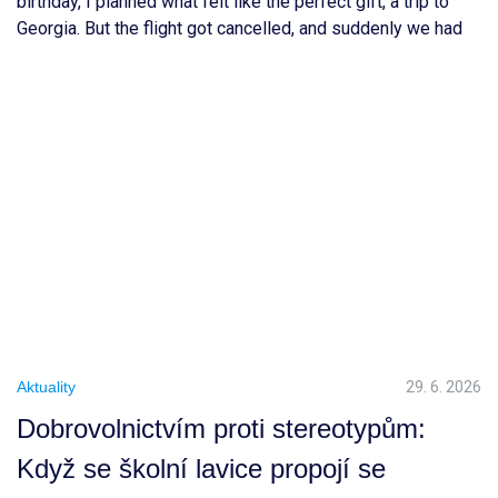
birthday, I planned what felt like the perfect gift, a trip to
Georgia. But the flight got cancelled, and suddenly we had
to rethink everything and choose a completely new
destination. After a long TikTok research session, we ended
up choosing Prague. Honestly, I […]
Aktuality
29. 6. 2026
Dobrovolnictvím proti stereotypům:
Když se školní lavice propojí se