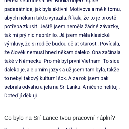
neřekl sedmdesát let. Budila dojem spíše
padesátnice, jak byla aktivní. Motivovala mě k tomu,
abych někam takto vyrazila. Říkala, že to je prostě
potřeba zkusit. Ještě jsem neměla žádné závazky,
tak mi prý nic nebránilo. Já jsem měla klasické
výmluvy, že si rodiče budou dělat starosti. Povídala,
že člověk nemusí hned někam daleko. Ona začínala
také v Německu. Pro mě byl první Vietnam. To sice
daleko je, ale umím jazyk a už jsem tam byla, takže
to nebyl takový kulturní šok. A za rok jsem pak
sebrala odvahu a jela na Srí Lanku. A ničeho nelituji.
Doteď jí děkuji.
Co bylo na Srí Lance tvou pracovní náplní?