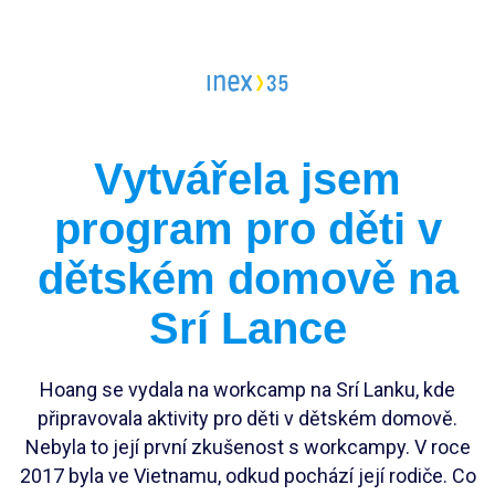
Vedoucí workcampu
Workcampy v Česku
Evropský sbor solidarity
Pracovní pozice
Vytvářela jsem
Dlouhodobé projekty
Stáže
program pro děti v
FAQ workcampy v zahraničí
Školení
Členství pro INEXáky
dětském domově na
FAQ vedoucí workcampů
Jako jednodlivec
Srí Lance
Jako zaměstnanec*kyně
Jako firma
Hoang se vydala na workcamp na Srí Lanku, kde
připravovala aktivity pro děti v dětském domově.
Nebyla to její první zkušenost s workcampy. V roce
2017 byla ve Vietnamu, odkud pochází její rodiče. Co