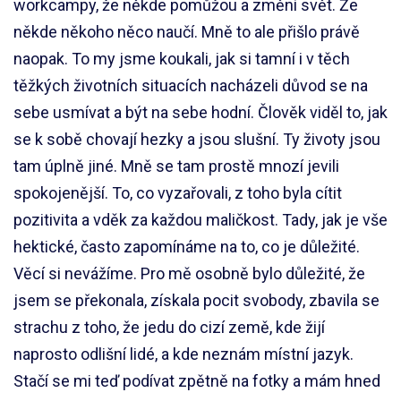
workcampy, že někde pomůžou a změní svět. Že
někde někoho něco naučí. Mně to ale přišlo právě
naopak. To my jsme koukali, jak si tamní i v těch
těžkých životních situacích nacházeli důvod se na
sebe usmívat a být na sebe hodní. Člověk viděl to, jak
se k sobě chovají hezky a jsou slušní. Ty životy jsou
tam úplně jiné. Mně se tam prostě mnozí jevili
spokojenější. To, co vyzařovali, z toho byla cítit
pozitivita a vděk za každou maličkost. Tady, jak je vše
hektické, často zapomínáme na to, co je důležité.
Věcí si nevážíme. Pro mě osobně bylo důležité, že
jsem se překonala, získala pocit svobody, zbavila se
strachu z toho, že jedu do cizí země, kde žijí
naprosto odlišní lidé, a kde neznám místní jazyk.
Stačí se mi teď podívat zpětně na fotky a mám hned