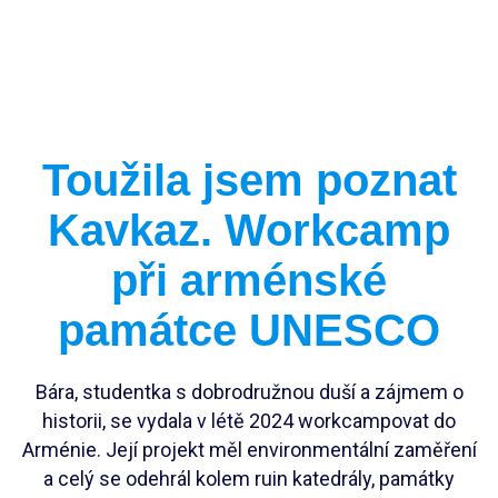
Vedoucí workcampu
Workcampy v Česku
Evropský sbor solidarity
Pracovní pozice
Toužila jsem poznat
Dlouhodobé projekty
Stáže
Kavkaz. Workcamp
FAQ workcampy v zahraničí
Školení
Členství pro INEXáky
při arménské
FAQ vedoucí workcampů
Jako jednodlivec
památce UNESCO
Jako zaměstnanec*kyně
Jako firma
Bára, studentka s dobrodružnou duší a zájmem o
historii, se vydala v létě 2024 workcampovat do
Arménie. Její projekt měl environmentální zaměření
a celý se odehrál kolem ruin katedrály, památky