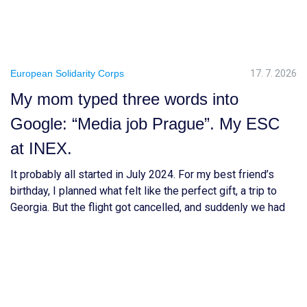
European Solidarity Corps
17. 7. 2026
My mom typed three words into
Google: “Media job Prague”. My ESC
at INEX.
It probably all started in July 2024. For my best friend’s
birthday, I planned what felt like the perfect gift, a trip to
Georgia. But the flight got cancelled, and suddenly we had
to rethink everything and choose a completely new
destination. After a long TikTok research session, we ended
up choosing Prague. Honestly, I […]