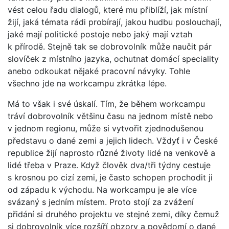
vést celou řadu dialogů, které mu přiblíží, jak místní
žijí, jaká témata rádi probírají, jakou hudbu poslouchají,
jaké mají politické postoje nebo jaký mají vztah
k přírodě. Stejně tak se dobrovolník může naučit pár
slovíček z místního jazyka, ochutnat domácí speciality
anebo odkoukat nějaké pracovní návyky. Tohle
všechno jde na workcampu zkrátka lépe.
Má to však i své úskalí. Tím, že během workcampu
tráví dobrovolník většinu času na jednom místě nebo
v jednom regionu, může si vytvořit zjednodušenou
představu o dané zemi a jejich lidech. Vždyť i v České
republice žijí naprosto různé životy lidé na venkově a
lidé třeba v Praze. Když člověk dva/tři týdny cestuje
s krosnou po cizí zemi, je často schopen prochodit ji
od západu k východu. Na workcampu je ale více
svázaný s jedním místem. Proto stojí za zvážení
přidání si druhého projektu ve stejné zemi, díky čemuž
si dobrovolník více rozšíří obzory a povědomí o dané