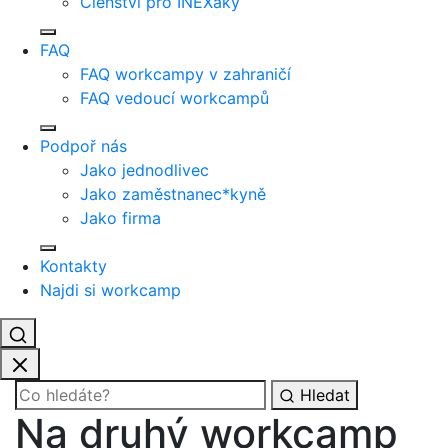
Členství pro INEXáky
FAQ
FAQ workcampy v zahraničí
FAQ vedoucí workcampů
Podpoř nás
Jako jednodlivec
Jako zaměstnanec*kyně
Jako firma
Kontakty
Najdi si workcamp
Hledat
Na druhý workcamp