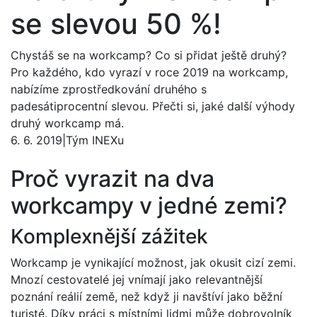
se slevou 50 %!
Chystáš se na workcamp? Co si přidat ještě druhý?
Pro každého, kdo vyrazí v roce 2019 na workcamp,
nabízíme zprostředkování druhého s
padesátiprocentní slevou. Přečti si, jaké další výhody
druhý workcamp má.
6. 6. 2019
|
Tým INEXu
Proč vyrazit na dva
workcampy v jedné zemi?
Komplexnější zážitek
Workcamp je vynikající možnost, jak okusit cizí zemi.
Mnozí cestovatelé jej vnímají jako relevantnější
poznání reálií země, než když ji navštíví jako běžní
turisté. Díky práci s místními lidmi může dobrovolník