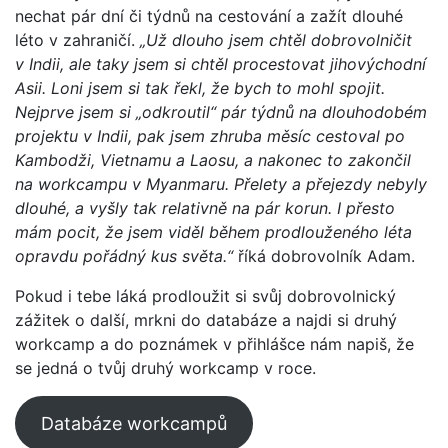
nechat pár dní či týdnů na cestování a zažít dlouhé
léto v zahraničí.
„Už dlouho jsem chtěl dobrovolničit
v Indii, ale taky jsem si chtěl procestovat jihovýchodní
Asii. Loni jsem si tak řekl, že bych to mohl spojit.
Nejprve jsem si „odkroutil“ pár týdnů na dlouhodobém
projektu v Indii, pak jsem zhruba měsíc cestoval po
Kambodži, Vietnamu a Laosu, a nakonec to zakončil
na workcampu v Myanmaru. Přelety a přejezdy nebyly
dlouhé, a vyšly tak relativně na pár korun. I přesto
mám pocit, že jsem viděl během prodlouženého léta
opravdu pořádný kus světa.“
říká dobrovolník Adam.
Pokud i tebe láká prodloužit si svůj dobrovolnický
zážitek o další, mrkni do databáze a najdi si druhý
workcamp a do poznámek v přihlášce nám napiš, že
se jedná o tvůj druhý workcamp v roce.
Databáze workcampů