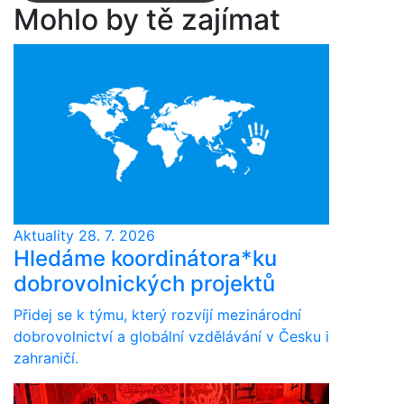
Mohlo by tě zajímat
Aktuality
28. 7. 2026
Hledáme koordinátora*ku
dobrovolnických projektů
Přidej se k týmu, který rozvíjí mezinárodní
dobrovolnictví a globální vzdělávání v Česku i
zahraničí.