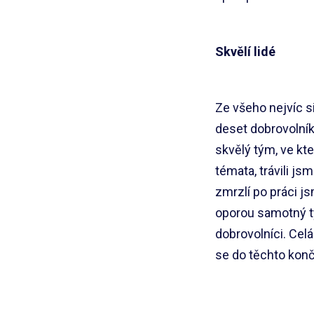
Skvělí lidé
Ze všeho nejvíc s
deset dobrovolník
skvělý tým, ve kt
témata, trávili jsm
zmrzlí po práci j
oporou samotný t
dobrovolníci. Celá
se do těchto konč