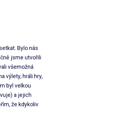
setkat. Bylo nás
čně jsme utvořili
ovali všemožná
 výlety, hráli hry,
ám byl velkou
uje) a jejich
řím, že kdykoliv