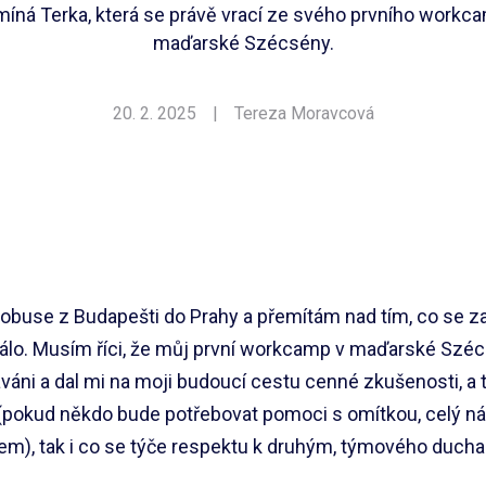
íná Terka, která se právě vrací ze svého prvního workc
maďarské Szécsény.
20. 2. 2025
|
Tereza Moravcová
obuse z Budapešti do Prahy a přemítám nad tím, co se za
álo. Musím říci, že můj první workcamp v maďarské Széc
áni a dal mi na moji budoucí cestu cenné zkušenosti, a t
(pokud někdo bude potřebovat pomoci s omítkou, celý náš
tem), tak i co se týče respektu k druhým, týmového duch