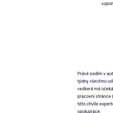
vzpom
Právě sedím v aut
týdny všechno ud
veškerá má očekáv
pracovní stránce 
této chvíle exper
spolupráce.