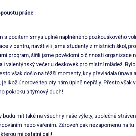
 spoustu práce
m s pocitem smysluplně naplněného pozkouškového volna
ce v centru, navštívili jsme studenty z místních škol, pr
urní program, šířili jsme povědomí o činnosti organizace
ali valentýnský večer u deskovek pro místní mládež. Bylo
řesto však došlo na těžší momenty, kdy převládala únava 
, jelikož únorové teploty nám úplně nepřály. Přesto však 
ého pokroku a týmový duch!
 budu mít také na všechny naše výlety, společně stráve
tancováním nebo vařením. Zároveň pak nezapomenu na tu 
kterou mi ostatní dali!