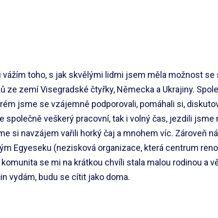
i vážím toho, s jak skvělými lidmi jsem měla možnost se 
ů ze zemí Visegradské čtyřky, Německa a Ukrajiny. Spole
erém jsme se vzájemně podporovali, pomáhali si, diskut
e společně veškerý pracovní, tak i volný čas, jezdili jsme na
sme si navzájem vařili horký čaj a mnohem víc. Zároveň n
ým Egyeseku (nezisková organizace, která centrum renov
 komunita se mi na krátkou chvíli stala malou rodinou a vě
in vydám, budu se cítit jako doma.