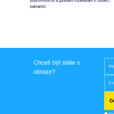
dobrovolnictví a globální vzdělávání v Česku i
zahraničí.
Chceš být stále v
obraze?