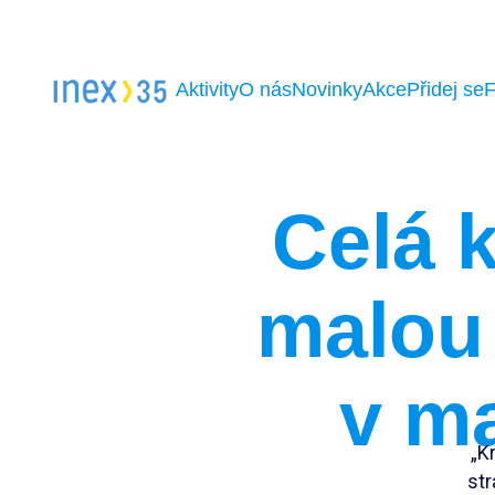
Aktivity
O nás
Novinky
Akce
Přidej se
Celá 
malou
v m
„K
str