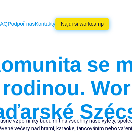
FAQ
Podpoř nás
Kontakty
Najdi si workcamp
komunita se mi
 rodinou. Wo
aďarské Széc
rásné vzpomínky budu mít na všechny naše výlety, spole
ávené večery nad hrami, karaoke, tancováním nebo vařen