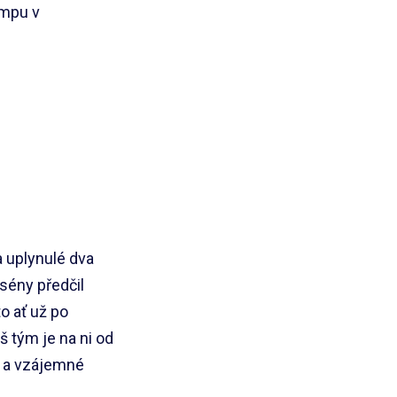
ampu v
 uplynulé dva
sény předčil
o ať už po
 tým je na ni od
a a vzájemné