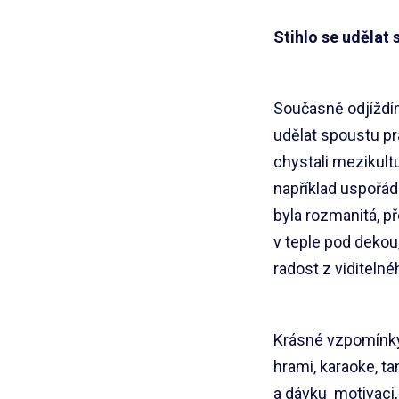
Stihlo se udělat
Současně odjíždí
udělat spoustu prá
chystali mezikult
například uspořád
byla rozmanitá, p
v teple pod dekou
radost z viditeln
Krásné vzpomínky
hrami, karaoke, 
a dávku motivaci, 