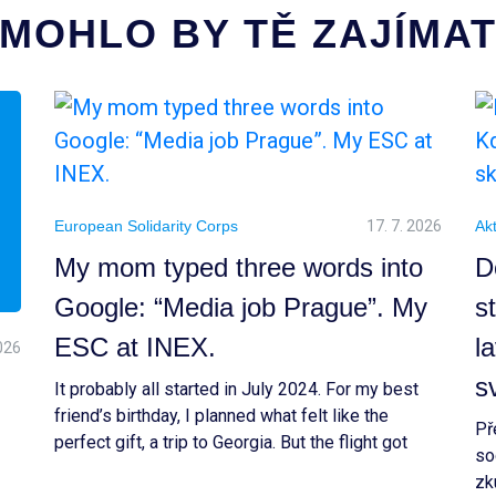
MOHLO BY TĚ ZAJÍMA
European Solidarity Corps
17. 7. 2026
Akt
My mom typed three words into
D
Google: “Media job Prague”. My
s
ESC at INEX.
l
2026
s
It probably all started in July 2024. For my best
friend’s birthday, I planned what felt like the
Př
perfect gift, a trip to Georgia. But the flight got
so
cancelled, and suddenly we had to rethink
zk
everything and choose a completely new