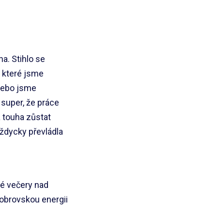
. Stihlo se
o které jsme
 nebo jsme
 super, že práce
a touha zůstat
vždycky převládla
né večery nad
obrovskou energii