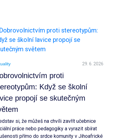
T
uality
29. 6. 2026
obrovolnictvím proti
tereotypům: Když se školní
avice propojí se skutečným
větem
edstav si, že můžeš na chvíli zavřít učebnice
ciální práce nebo pedagogiky a vyrazit sbírat
ušenosti přímo do srdce komunity v Jihoafrické