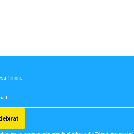
re
destination. After a long TikTok research session,
we ended up choosing Prague. Honestly, I […]