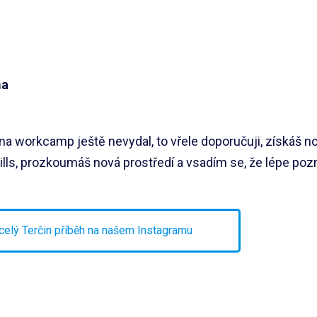
ma
a workcamp ještě nevydal, to vřele doporučuji, získáš no
kills, prozkoumáš nová prostředí a vsadím se, že lépe po
celý Terčin příběh na našem Instagramu