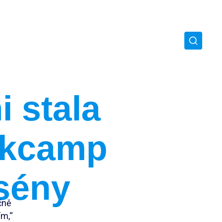
 stala
rkcamp
sény
čně
ím,“