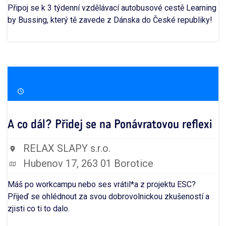
Připoj se k 3 týdenní vzdělávací autobusové cestě Learning
by Bussing, který tě zavede z Dánska do České republiky!
23. 9. - 27. 9.
18:00 - 10:00
A co dál? Přidej se na Ponávratovou reflexi
RELAX SLAPY s.r.o.
Hubenov 17, 263 01 Borotice
Máš po workcampu nebo ses vrátil*a z projektu ESC?
Přijeď se ohlédnout za svou dobrovolnickou zkušeností a
zjisti co ti to dalo.