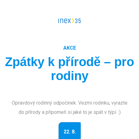
Vedoucí workcampu
Workcampy v Česku
Evropský sbor solidarity
Pracovní pozice
Dlouhodobé projekty
AKCE
Stáže
Zpátky k přírodě – pro
FAQ workcampy v zahraničí
Školení
Členství pro INEXáky
rodiny
FAQ vedoucí workcampů
Jako jednodlivec
Jako zaměstnanec*kyně
Opravdový rodinný odpočinek. Vezmi rodinku, vyrazte
Jako firma
do přírody a připomeň si jaké to je spát v týpí. :)
22. 8.