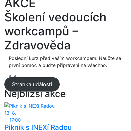
AKCE
Školení vedoucích
workcampů –
Zdravověda
Poslední kurz před vaším workcampem. Naučte se
první pomoc a buďte připraveni na všechno.
6. 6.
Stránka události
Nejbližší akce
13. 8.
17:00
Piknik s INEXí Radou