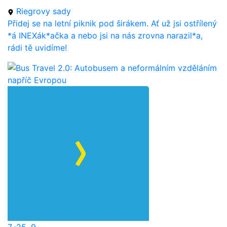
Riegrovy sady
Přidej se na letní piknik pod širákem. Ať už jsi ostřílený
*á INEXák*ačka a nebo jsi na nás zrovna narazil*a,
rádi tě uvidíme!
7.-25. 9.