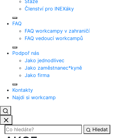
Stáže
Členství pro INEXáky
FAQ
FAQ workcampy v zahraničí
FAQ vedoucí workcampů
Podpoř nás
Jako jednodlivec
Jako zaměstnanec*kyně
Jako firma
Kontakty
Najdi si workcamp
Hledat