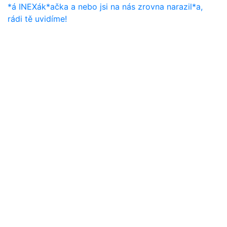
*á INEXák*ačka a nebo jsi na nás zrovna narazil*a,
rádi tě uvidíme!