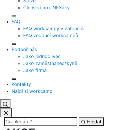
Stáže
Členství pro INEXáky
FAQ
FAQ workcampy v zahraničí
FAQ vedoucí workcampů
Podpoř nás
Jako jednodlivec
Jako zaměstnanec*kyně
Jako firma
Kontakty
Najdi si workcamp
Hledat