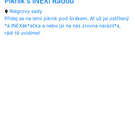
Piknik s INEXí Radou
Riegrovy sady
Přidej se na letní piknik pod širákem. Ať už jsi ostřílený
*á INEXák*ačka a nebo jsi na nás zrovna narazil*a,
rádi tě uvidíme!