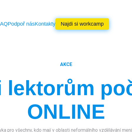
FAQ
Podpoř nás
Kontakty
Najdi si workcamp
AKCE
i lektorům poč
ONLINE
ovka pro všechny, kdo mají v oblasti neformálního vzdělávání menš