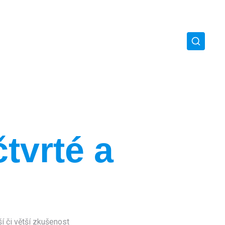
tvrté a
í či větší zkušenost