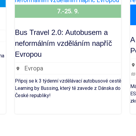
7.-25. 9.
Bus Travel 2.0: Autobusem a
A
neformálním vzděláním napříč
P
Evropou
na
Evropa
Připoj se k 3 týdenní vzdělávací autobusové cestě
Má
Learning by Bussing, který tě zavede z Dánska do
ES
České republiky!
zk