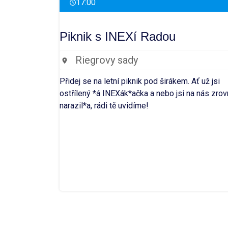
17:00
Piknik s INEXí Radou
Riegrovy sady
Přidej se na letní piknik pod širákem. Ať už jsi
ostřílený *á INEXák*ačka a nebo jsi na nás zrov
narazil*a, rádi tě uvidíme!