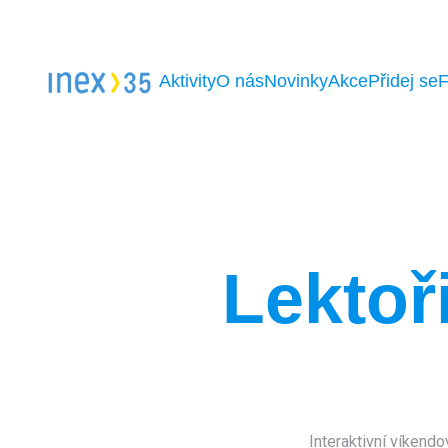
Aktivity
O nás
Novinky
Akce
Přidej se
Lektoř
Interaktivní víkend