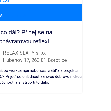
23. 9. - 27. 9.
18:00 - 10:00
 co dál? Přidej se na
onávratovou reflexi
RELAX SLAPY s.r.o.
Hubenov 17, 263 01 Borotice
š po workcampu nebo ses vrátil*a z projektu
C? Přijeď se ohlédnout za svou dobrovolnickou
ušeností a zjisti co ti to dalo.