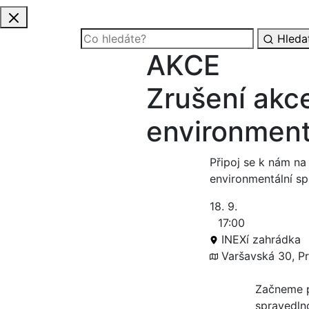
Hleda
AKCE
Zrušení akce
environmenta
Připoj se k nám na
environmentální sp
18. 9.
17:00
INEXí zahrádka
Varšavská 30, P
Začneme p
spravedln