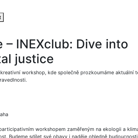
t
 – INEXclub: Dive into
l justice
 kreativní workshop, kde společně prozkoumáme aktuální t
ravedlnosti.
raha
articipativním workshopem zaměřeným na ekologii a klim
ost. Budeme sdílet své obavy i naděje ohledně budoucnosti