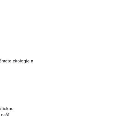
émata ekologie a
atickou
 naší