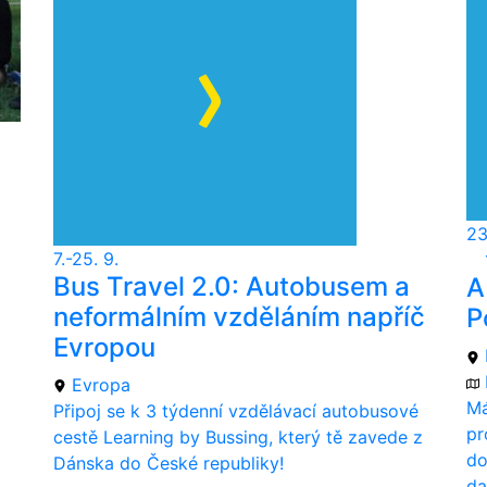
23
7.-25. 9.
Bus Travel 2.0: Autobusem a
A
neformálním vzděláním napříč
P
Evropou
Evropa
Má
Připoj se k 3 týdenní vzdělávací autobusové
pr
cestě Learning by Bussing, který tě zavede z
do
Dánska do České republiky!
da