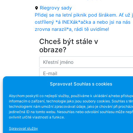
Riegrovy sady
Přidej se na letní piknik pod širákem. Ať už j
ostřílený *á INEXák*ačka a nebo jsi na nás
zrovna narazil*a, rádi tě uvidíme!
Chceš být stále v
obraze?
Spravovat Souhlas s cookies
Souhlasím se zpracováním emailové ad
Abychom poskytli co nejlepší služby, používáme k ukládání a/nebo přístup
informacím o zařízení, technologie jako jsou soubory cookies. Souhlas s tě
technologiemi nám umožní zpracovávat údaje, jako je chování při procház
jedinečná ID na tomto webu. Nesouhlas nebo odvolání souhlasu může nepř
ovlivnit určité vlastnosti a funkce.
Spravovat služby