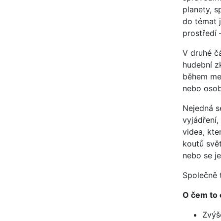
planety, s
do témat j
prostředí 
V druhé č
hudební zk
během mez
nebo osob
Nejedná s
vyjádření,
videa, kt
koutů svět
nebo se je
Společně 
O čem to c
Zvýš