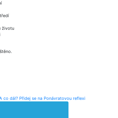
í
tředí
u životu
i
štěno.