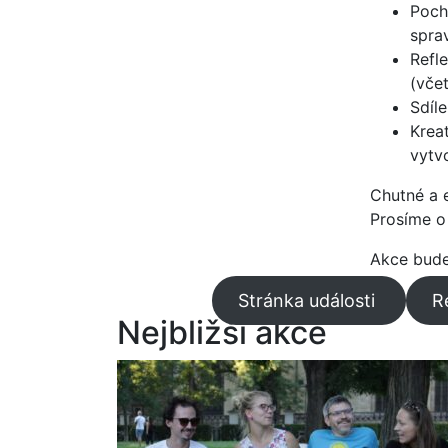
Poch
spra
Refl
(vče
Sdíle
Krea
vytv
Chutné a 
Prosíme o 
Akce bude 
Stránka události
R
Nejbližší akce