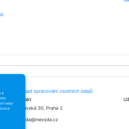
si
resy dle
Zásad zpracování osobních údajů.
u k
mito
Kontakt
Už
ení nebo
Varšavská 30, Praha 2
íznivě
inexsda@inexsda.cz