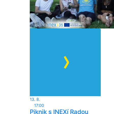
13. 8.
17:00
Piknik s INEXí Radou