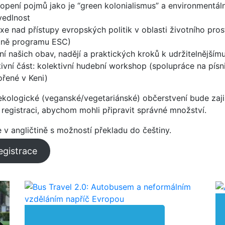
opení pojmů jako je “green kolonialismus” a environmentáln
vedlnost
exe nad přístupy evropských politik v oblasti životního pros
tně programu ESC)
ní našich obav, nadějí a praktických kroků k udržitelnějším
tivní část: kolektivní hudební workshop (spolupráce na písn
ořené v Keni)
ekologické (veganské/vegetariánské) občerstvení bude zaji
registraci, abychom mohli připravit správné množství.
v angličtině s možností překladu do češtiny.
egistrace