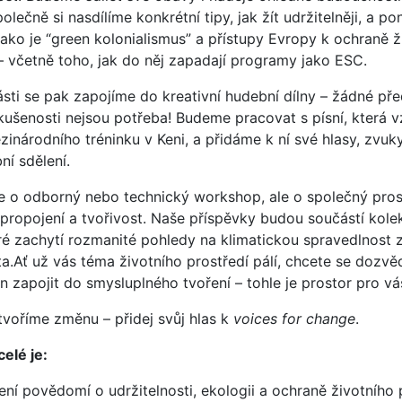
polečně si nasdílíme konkrétní tipy, jak žít udržitelněji, a p
ako je “green kolonialismus” a přístupy Evropy k ochraně ž
– včetně toho, jak do něj zapadají programy jako ESC.
ásti se pak zapojíme do kreativní hudební dílny – žádné př
ušenosti nejsou potřeba! Budeme pracovat s písní, která v
inárodního tréninku v Keni, a přidáme k ní své hlasy, zvuk
ní sdělení.
e o odborný nebo technický workshop, ale o společný pros
 propojení a tvořivost. Naše příspěvky budou součástí kole
eré zachytí rozmanité pohledy na klimatickou spravedlnost 
a.
Ať už vás téma životního prostředí pálí, chcete se dozvěd
n zapojit do smysluplného tvoření – tohle je prostor pro vá
tvoříme změnu – přidej svůj hlas k
voices for change
.
elé je:
ení povědomí o udržitelnosti, ekologii a ochraně životního 