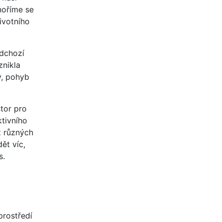
onoříme se
ivotního
edchozí
znikla
y, pohyb
tor pro
ktivního
z různých
ět víc,
s.
prostředí