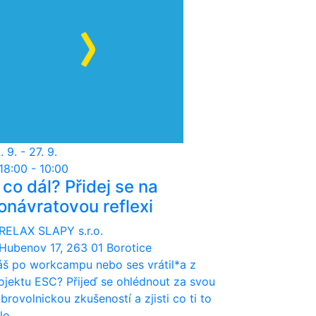
. 9. - 27. 9.
18:00 - 10:00
 co dál? Přidej se na
onávratovou reflexi
RELAX SLAPY s.r.o.
Hubenov 17, 263 01 Borotice
š po workcampu nebo ses vrátil*a z
ojektu ESC? Přijeď se ohlédnout za svou
brovolnickou zkušeností a zjisti co ti to
lo.