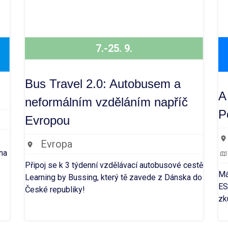
7.-25. 9.
Bus Travel 2.0: Autobusem a
A
neformálním vzděláním napříč
P
Evropou
Evropa
na
Připoj se k 3 týdenní vzdělávací autobusové cestě
Má
Learning by Bussing, který tě zavede z Dánska do
ES
České republiky!
zk