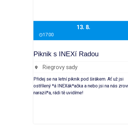
13. 8.
17:00
Piknik s INEXí Radou
Riegrovy sady
Přidej se na letní piknik pod širákem. Ať už jsi
ostřílený *á INEXák*ačka a nebo jsi na nás zrov
narazil*a, rádi tě uvidíme!