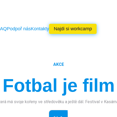
FAQ
Podpoř nás
Kontakty
Najdi si workcamp
AKCE
Fotbal je film
terá má svoje kořeny ve středověku a ještě dál. Festival v Kasárná