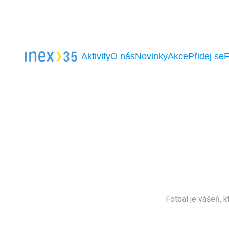
Aktivity
O nás
Novinky
Akce
Přidej se
Fotbal je vášeň, k