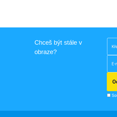
Chceš být stále v
obraze?
So