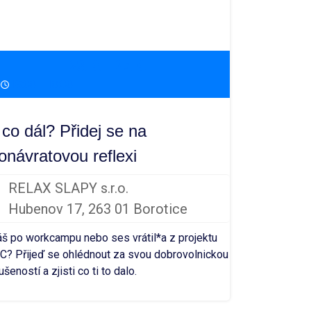
23. 9. - 27. 9.
18:00 - 10:00
 co dál? Přidej se na
onávratovou reflexi
RELAX SLAPY s.r.o.
Hubenov 17, 263 01 Borotice
š po workcampu nebo ses vrátil*a z projektu
C? Přijeď se ohlédnout za svou dobrovolnickou
ušeností a zjisti co ti to dalo.