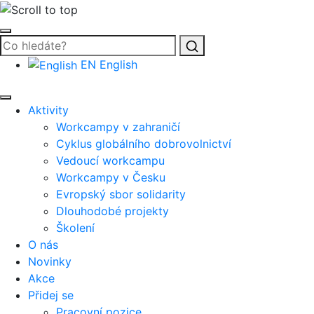
Vyhledat
EN
English
Aktivity
Workcampy v zahraničí
Cyklus globálního dobrovolnictví
Vedoucí workcampu
Workcampy v Česku
Evropský sbor solidarity
Dlouhodobé projekty
Školení
O nás
Novinky
Akce
Přidej se
Pracovní pozice