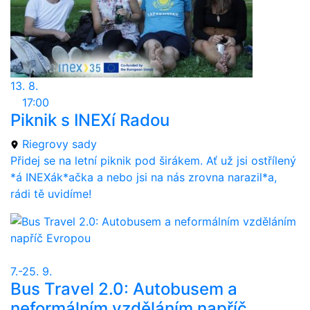
13. 8.
17:00
Piknik s INEXí Radou
Riegrovy sady
Přidej se na letní piknik pod širákem. Ať už jsi ostřílený
*á INEXák*ačka a nebo jsi na nás zrovna narazil*a,
rádi tě uvidíme!
7.-25. 9.
Bus Travel 2.0: Autobusem a
neformálním vzděláním napříč