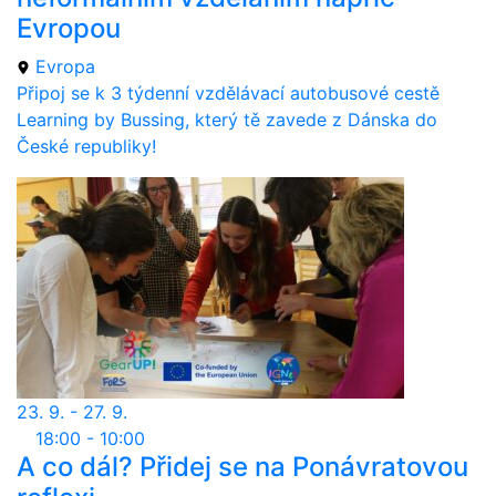
Evropou
Evropa
Připoj se k 3 týdenní vzdělávací autobusové cestě
Learning by Bussing, který tě zavede z Dánska do
České republiky!
23. 9. - 27. 9.
18:00 - 10:00
A co dál? Přidej se na Ponávratovou