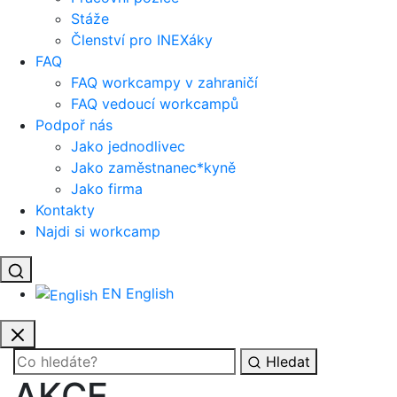
Stáže
Členství pro INEXáky
FAQ
FAQ workcampy v zahraničí
FAQ vedoucí workcampů
Podpoř nás
Jako jednodlivec
Jako zaměstnanec*kyně
Jako firma
Kontakty
Najdi si workcamp
EN
English
Hledat
AKCE