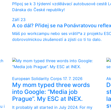
Připoj se k 3 týdenní vzdělávací autobusové cestě L
Dánska do České republiky!
Září
23
A co dál? Přidej se na Ponávratovou reflex
Máš po workcampu nebo ses vrátil*a z projektu ESC
dobrovolnickou zkušeností a zjisti co ti to dalo.
European Solidarity Corps
17. 7. 2026
Ak
My mom typed three words
D
into Google: “Media job
s
Prague”. My ESC at INEX.
l
s
u i
It probably all started in July 2024. For my