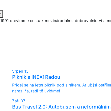
t
 1991
otevíráme cestu k
mezinárodnímu dobrovolnictví
a
me
Srpen
13
Piknik s INEXí Radou
Přidej se na letní piknik pod širákem. Ať už jsi ostř
narazil*a, rádi tě uvidíme!
Září
07
Bus Travel 2.0: Autobusem a neformálním