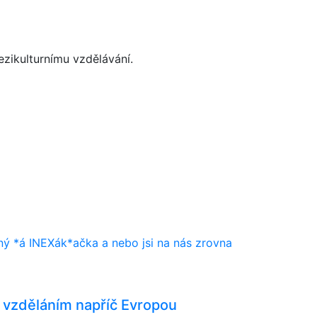
zikulturnímu vzdělávání
.
ílený *á INEXák*ačka a nebo jsi na nás zrovna
 vzděláním napříč Evropou