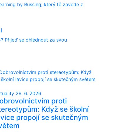
earning by Bussing, který tě zavede z
i
? Přijeď se ohlédnout za svou
tuality
29. 6. 2026
obrovolnictvím proti
tereotypům: Když se školní
avice propojí se skutečným
větem