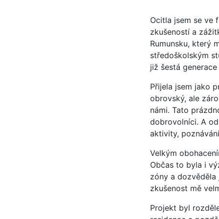
Ocitla jsem se ve 
zkušeností a zážit
Rumunsku, který mě
středoškolským stu
již šestá generace
Přijela jsem jako 
obrovský, ale záro
námi. Tato prázdno
dobrovolníci. A od
aktivity, poznáván
Velkým obohacením 
Občas to byla i vý
zóny a dozvěděla 
zkušenost mě velm
Projekt byl rozděl