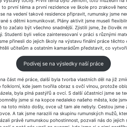
ji výstavy točily. První téma bylo Jemom, toto muzeum na
lo to první téma a první rezidence ve škole pro zrakově he
 se na vedení takové residence připravit, rumunsky jsme neu
né s dětmi komunikovat. Plány aktivit jsme museli flexibil
 to začalo být všechno snadnější. Zjistili jsme, že člověk m
ný. Studenti byli velice zainteresovaní v práci s různými mat
sme přinesli do jejich školy na výstavu finální práce těchto 
chtěli učitelům a ostatním kamarádům představit, co vytvořil
Podívej se na výsledky naší práce
na část mé práce, další byla tvorba vlastních děl na již zm
folklorní, kde jsem tvořila obraz s ovčí vlnou, protože obl
ázela, byla plná pastýřů a ovcí. S další účastnicí jsme se te
zpomněly jsme si na kopce nedaleko našeho města, kde jsme
 na toto místo došly, ovce už tam ale nebyly. Cestou jsme
é ovce. A tak jsme narazili na skupinu rumunských mužů, kt
kázali právě rumunskou pohostinnost, pozvali nás do jejich
solí a poté nás vzali za ovcemi, kde jsme si s nimi nastříha