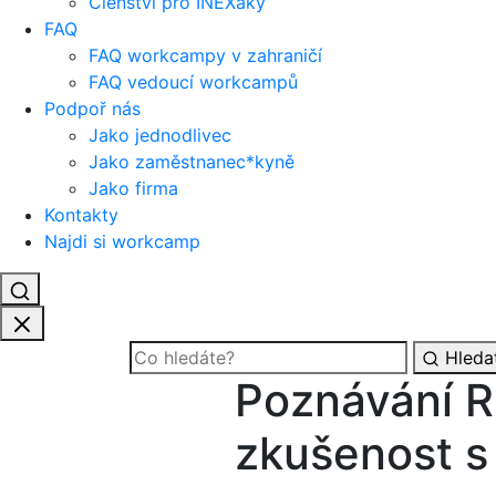
Členství pro INEXáky
FAQ
FAQ workcampy v zahraničí
FAQ vedoucí workcampů
Podpoř nás
Jako jednodlivec
Jako zaměstnanec*kyně
Jako firma
Kontakty
Najdi si workcamp
Hleda
Poznávání R
zkušenost s