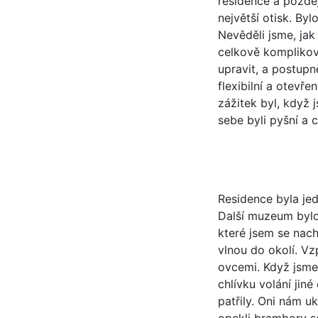
residence a pozdě
největší otisk. By
Nevěděli jsme, jak
celkově komplikova
upravit, a postupně
flexibilní a otevře
zážitek byl, když j
sebe byli pyšní a 
Residence byla jed
Další muzeum bylo 
které jsem se nach
vlnou do okolí. V
ovcemi. Když jsme
chlívku volání jin
patřily. Oni nám u
opekli brambory se 