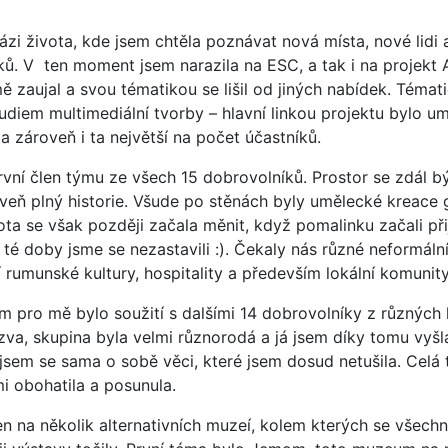
fázi života, kde jsem chtěla poznávat nová místa, nové lidi
ků. V ten moment jsem narazila na ESC, a tak i na projekt 
 zaujal a svou tématikou se lišil od jiných nabídek. Témat
diem multimediální tvorby – hlavní linkou projektu bylo um
 a zároveň i ta největší na počet účastníků.
první člen týmu ze všech 15 dobrovolníků. Prostor se zdál b
veň plný historie. Všude po stěnách byly umělecké kreace 
ta se však později začala měnit, když pomalinku začali přij
 té doby jsme se nezastavili :). Čekaly nás různé neformáln
í rumunské kultury, hospitality a především lokální komunity
pro mě bylo soužití s dalšími 14 dobrovolníky z různých k
zva, skupina byla velmi různorodá a já jsem díky tomu vyšl
jsem se sama o sobě věci, které jsem dosud netušila. Celá
i obohatila a posunula.
en na několik alternativních muzeí, kolem kterých se všec