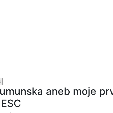
t
umunska aneb moje pr
 ESC