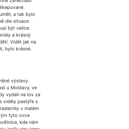
 mne zanechalo
ndikepované.
měli, a tak bylo
ně dle situace
usí být velice
eriály a krásný
dětí. Vidět jak na
i, bylo krásné.
íněné výstavy.
ast u Moldavy, ve
dy vydali na lov za
 viděly pastýře s
 zaslechly v malém
erým tyto ovce
 světnice, kde nám
ly, kolik vlny jsme