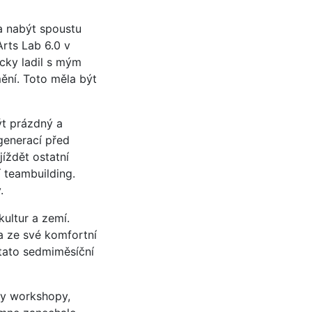
 a nabýt spoustu
Arts Lab 6.0 v
icky ladil s mým
ění. Toto měla být
ýt prázdný a
generací před
íždět ostatní
í teambuilding.
.
ultur a zemí.
a ze své komfortní
 tato sedmiměsíční
hny workshopy,