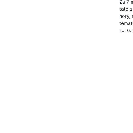
Za 7 m
tato z
hory,
témate
10. 6.